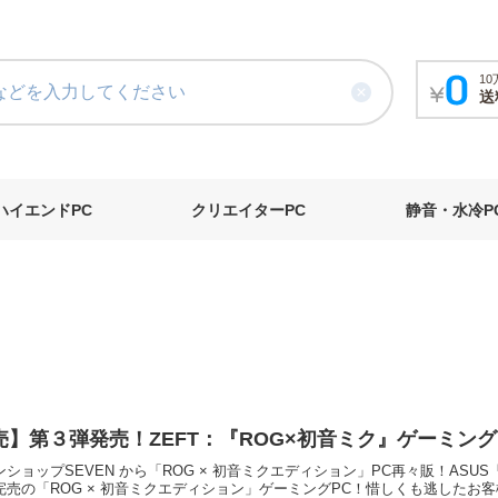
1
送
ハイエンドPC
クリエイターPC
静音・水冷P
売】第３弾発売！ZEFT：『ROG×初音ミク』ゲーミング
ンショップSEVEN から「ROG × 初音ミクエディション」PC再々販！AS
完売の「ROG × 初音ミクエディション」ゲーミングPC！惜しくも逃したお客様