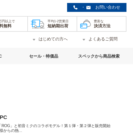
・
お問い合わせ
0万円以上で
平均1-2営業日
豊富な
料無料
短納期出荷
決済方法
はじめての方へ
よくあるご質問
C
セール・特価品
スペックから商品検索
PC
US「ROG」と初音ミクのコラボモデル！第１弾・第２弾と販売開始
からの熱...