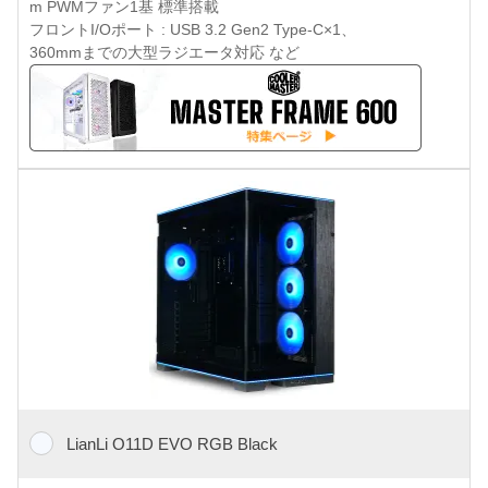
m PWMファン1基 標準搭載
フロントI/Oポート : USB 3.2 Gen2 Type-C×1、
360mmまでの大型ラジエータ対応 など
LianLi O11D EVO RGB Black