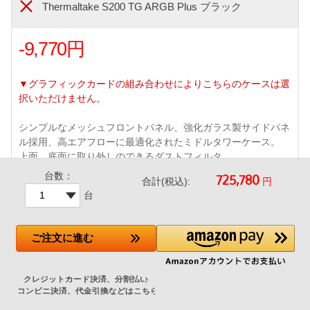
Thermaltake S200 TG ARGB Plus ブラック
-9,770円
▼グラフィックカードの組み合わせによりこちらのケースは選
択いただけません。
シンプルなメッシュフロントパネル、強化ガラス製サイドパネ
ル採用、高エアフローに最適化されたミドルタワーケース。
上面、底面に取り外しのできるダストフィルタ
・アドレサブルRGB120mmファン×4付属 / 前面 USB 2ポート
台数：
円
合計(税込):
(USB 3 Type-A x2ポート)
台
・360mmまでの水冷クーラーラジエータに対応しています。
ご注文
に進む