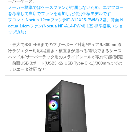
ーバーケース。
メーカー標準ではケースファンが付属しないため、エアフロー
を考慮して当店でファンを追加した特別仕様モデルです。
フロント Noctua 12cmファン(NF-A12X25-PWM) 3基、背面 N
octua 14cmファン(Noctua NF-A14-PWM) 1基 標準搭載（ショ
ップ追加）
・最大でSSI-EEBまでのマザーボード対応/デュアル360mm液
冷ラジエター対応/縦置き・横置きが選べる/着脱できるケース
ハンドル/サーバーラック用のスライドレールが取付可能(別売)
・前面USB 3ポート(USB3 x2/ USB Type-C x1)/360mmまでの
ラジエータ対応 など