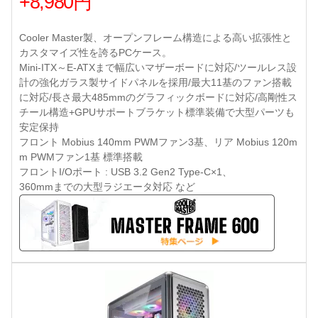
+8,980円
Cooler Master製、オープンフレーム構造による高い拡張性と
カスタマイズ性を誇るPCケース。
Mini-ITX～E-ATXまで幅広いマザーボードに対応/ツールレス設
計の強化ガラス製サイドパネルを採用/最大11基のファン搭載
に対応/長さ最大485mmのグラフィックボードに対応/高剛性ス
チール構造+GPUサポートブラケット標準装備で大型パーツも
安定保持
フロント Mobius 140mm PWMファン3基、リア Mobius 120m
m PWMファン1基 標準搭載
フロントI/Oポート : USB 3.2 Gen2 Type-C×1、
360mmまでの大型ラジエータ対応 など