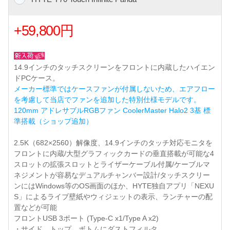
+59,800円
14.9インチのタッチスクリーンをフロントに内蔵したハイエン
ドPCケース。
メーカー標準ではケースファンが付属しないため、エアフロー
を考慮して当店でファンを追加した特別仕様モデルです。
120mm アドレサブルRGBファン CoolerMaster Halo2 3基 標
準搭載（ショップ追加）
2.5K（682×2560）解像度、14.9インチのタッチ対応モニタを
フロントに内蔵/大型グラフィックカードの垂直搭載が可能な4
スロットの拡張スロットとライザーケーブル付属/ケーブルマ
ネジメントが容易なデュアルチャンバー設計/タッチスクリー
ンにはWindows等のOS画面のほか、HYTE独自アプリ「NEXU
S」によるライブ壁紙やウィジェットの表示、ランチャーの配
置などが可能
フロントUSB 3ポート (Type-C x1/Type A x2)
・サイド、トップ、ボトムにダストフィルタ