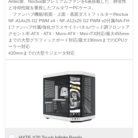
Antec製、Noctua製プレミアムファンを6基搭載した、静音性
と冷却性能を重視したフルタワーPCケース。
ファンハブ機能/前面・上面・底面ダストフィルター/Noctua
NF-A14x25 G2 PWM x4・NF-A12x25 G2 PWM x2付属/NA-FH
1ファンハブ付属/強化ガラスサイドパネル/ウッド調フロントア
クセント/E-ATX・ATX・Micro ATX・Mini-ITX対応/最大455mm
までの大型グラフィックボード対応/最大190mmまでのCPUク
ーラー対応
420mmまでの大型ラジエータ対応
HYTE Y70 Touch Infinite Panda