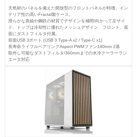
天然材のパネルを備えた開放型のフロントパネルが特徴、イン
テリア性の高いFractal製ケース。
滑らかな真鍮や鋼鉄の材質でデザインを補間/向かって左サイ
ド、トップは冷却性に優れたメッシュデザイン、フロント、底
面にダストフィルタ付属。
前面USB 3ポート (USB 3 Type-A x2 / Type-C x1)
長寿命ライフルベアリングAspect PWMファン140mm 2基
取外し可能なダストフィルタ/360mmまでの水冷クーラーラジ
エータ対応