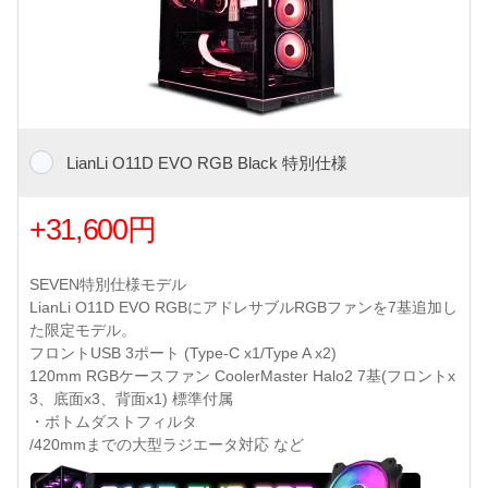
LianLi O11D EVO RGB Black 特別仕様
+31,600円
SEVEN特別仕様モデル
LianLi O11D EVO RGBにアドレサブルRGBファンを7基追加し
た限定モデル。
フロントUSB 3ポート (Type-C x1/Type A x2)
120mm RGBケースファン CoolerMaster Halo2 7基(フロントx
3、底面x3、背面x1) 標準付属
・ボトムダストフィルタ
/420mmまでの大型ラジエータ対応 など