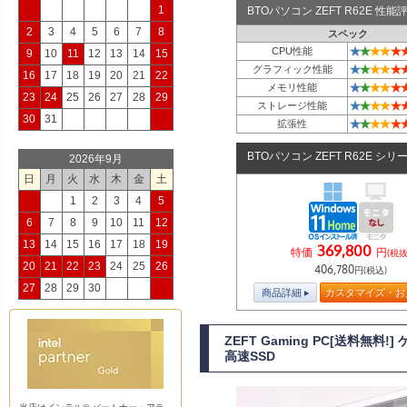
1
BTOパソコン ZEFT R62E 性
2
3
4
5
6
7
8
スペック
★
★
★
★
★
CPU性能
9
10
11
12
13
14
15
★
★
★
★
★
グラフィック性能
16
17
18
19
20
21
22
★
★
★
★
★
メモリ性能
23
24
25
26
27
28
29
★
★
★
★
★
ストレージ性能
30
31
★
★
★
★
★
拡張性
BTOパソコン ZEFT R62E シリ
2026年9月
日
月
火
水
木
金
土
1
2
3
4
5
6
7
8
9
10
11
12
13
14
15
16
17
18
19
369,800
特価
円
(税抜
20
21
22
23
24
25
26
406,780
円(税込)
27
28
29
30
商品詳細
カスタマイズ・お
ZEFT Gaming PC[送料無料
高速SSD