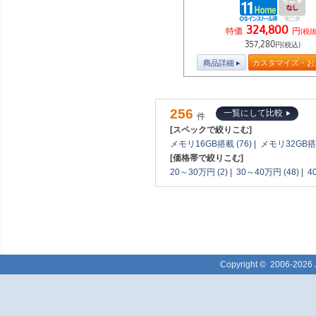
324,800
特価
円
(税抜
357,280
円(税込)
商品詳細
カスタマイズ・お
256
一覧にして比較
件
[スペックで絞りこむ]
メモリ16GB搭載 (76)
|
メモリ32GB搭載
[価格帯で絞りこむ]
20～30万円 (2)
|
30～40万円 (48)
|
4
Copyright ©
2006-2026