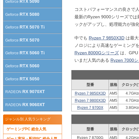
RTX 5090
Geforce
コストパフォーマンスの良さで人気の R
RTX 5080
Geforce
最新のRyzen 9000シリーズ
ックがアップし、処理能力が強
RTX 5070 Ti
Geforce
中でも
Ryzen 7 9850X3D
は最大5
RTX 5070
Geforce
ノロジにより高速なゲーミング
Ryzen 8000Gシリーズ
は、GPU
RTX 5060 Ti
Geforce
いまだ人気のある
Ryzen 700
RTX 5060
Geforce
RTX 5050
Geforce
型番
規格
クロック(
RX 9070XT
RADEON
Ryzen 7 9850X3D
AM5
4.7GHz
Ryzen 7 9800X3D
AM5
4.7GHz
RX 9060XT
RADEON
Ryzen 7 9700X
AM5
3.8GHz
ジャンル別 人気ランキング
ゲーミングPC 総合人気
型番
規格
クロック(
Ryzen 7 8700G
AM5
4.2GHz
ゲーム実況・配信PC 総合人気