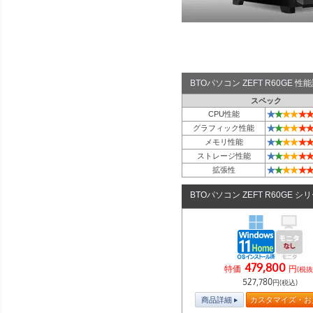
BTOパソコン ZEFT R60GE 
スペック
★
★
★
★
★
★
CPU性能
★
★
★
★
★
★
グラフィック性能
★
★
★
★
★
★
メモリ性能
★
★
★
★
★
★
ストレージ性能
★
★
★
★
★
★
拡張性
BTOパソコン ZEFT R60GE シ
479,800
特価
円
(税抜
527,780
円(税込)
商品詳細
カスタマイズ・お