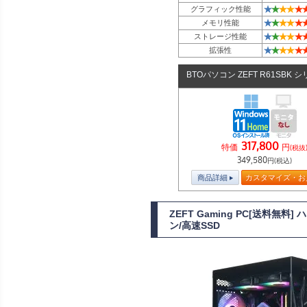
★
★
★
★
★
グラフィック性能
★
★
★
★
★
メモリ性能
★
★
★
★
★
ストレージ性能
★
★
★
★
★
拡張性
BTOパソコン ZEFT R61SBK 
317,800
特価
円
(税抜
349,580
円(税込)
商品詳細
カスタマイズ・お
ZEFT Gaming PC[送料無
ン/高速SSD