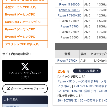
Ryzen 5 8600G
AM5
4.3GHz
小型ゲーミングPC 人気
Ryzen 5 8500G
AM5
3.7GHz
Ryzen 9 ゲーミングPC
Ryzen 7 7800X3D
AM5
4.2GHz
Ryzen 7 7700X
AM5
4.5GHz
Core Ultra 7 ゲーミングPC
Ryzen 7 7700
AM5
3.8GHz
Ryzen 7 ゲーミングPC
Ryzen 5 7600X
AM5
4.7GHz
Ryzen 5 ゲーミングPC
Ryzen 5 7600
AM5
3.8GHz
デスクトップPC 総合人気
サイト内google検索：
型番
規格
クロック(ブ
Ryzen 7 5700X
AM4
3.4GHz(4
256
一覧にして比較
件
パソコンショップSEVEN
[スペックで絞りこむ]
公式 X
Ryzen X3Dシリーズ 搭載 (216)
|
メモリ
イブ付(43)
|
GeForce RTX5090搭載 (
@pcshop_sevenをフォロー
GeForce RTX5060Ti搭載 (32)
|
GeFo
[価格帯で絞りこむ]
ご利用案内
20～30万円 (2)
|
30～40万円 (48)
|
4
ご利用案内