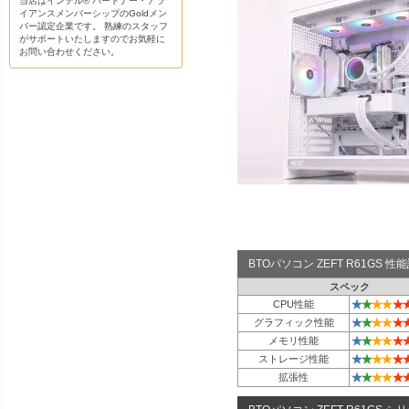
当店はインテル® パートナー・アラ
イアンスメンバーシップのGoldメン
バー認定企業です。 熟練のスタッフ
がサポートいたしますのでお気軽に
お問い合わせください。
BTOパソコン ZEFT R61GS 
スペック
★
★
★
★
★
CPU性能
★
★
★
★
★
グラフィック性能
★
★
★
★
★
メモリ性能
★
★
★
★
★
ストレージ性能
★
★
★
★
★
拡張性