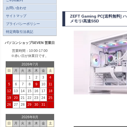
お問い合わせ
サイトマップ
ZEFT Gaming PC[送料無
メモリ/高速SSD
プライバシーポリシー
特定商取引法表記
パソコンショップSEVEN 営業日
営業時間：10:00-17:00
※赤い日が休業日です。
2026年7月
日
月
火
水
木
金
土
1
2
3
4
5
6
7
8
9
10
11
12
13
14
15
16
17
18
19
20
21
22
23
24
25
26
27
28
29
30
31
2026年8月
日
月
火
水
木
金
土