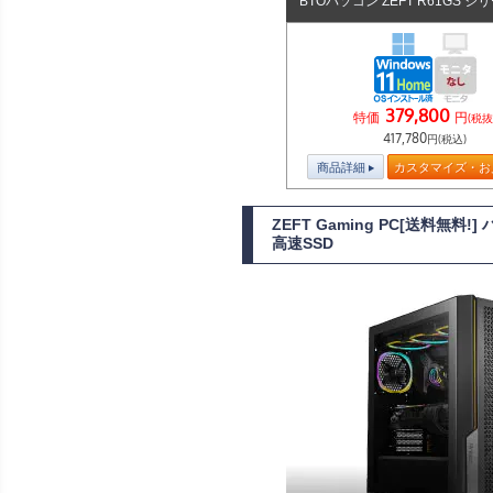
BTOパソコン ZEFT R61GS シ
379,800
特価
円
(税抜
417,780
円(税込)
商品詳細
カスタマイズ・お
ZEFT Gaming PC[送料無料
高速SSD