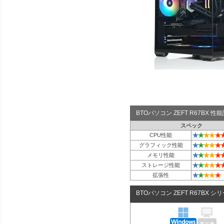
BTOパソコン ZEFT R67BX 
スペック
★
★
★
★
★
CPU性能
★
★
★
★
★
グラフィック性能
★
★
★
★
★
メモリ性能
★
★
★
★
★
ストレージ性能
★
★
★
★
★
拡張性
BTOパソコン ZEFT R67BX シ