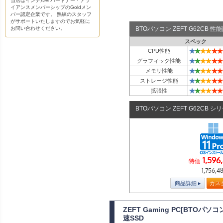
当店はインテル® パートナー・アラ
イアンスメンバーシップのGoldメン
バー認定企業です。 熟練のスタッフ
がサポートいたしますのでお気軽に
お問い合わせください。
BTOパソコン ZEFT G62CB 
スペック
★
★
★
★
★
★
CPU性能
★
★
★
★
★
★
グラフィック性能
★
★
★
★
★
★
メモリ性能
★
★
★
★
★
★
ストレージ性能
★
★
★
★
★
★
拡張性
BTOパソコン ZEFT G62CB シ
1,596
特価
1,756,4
商品詳細
カス
ZEFT Gaming PC[BTOパ
速SSD