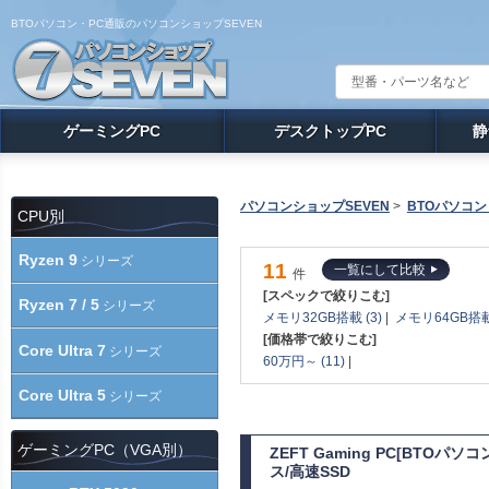
BTOパソコン・PC通販のパソコンショップSEVEN
ゲーミングPC
デスクトップPC
静
パソコンショップSEVEN
>
BTOパソコン
CPU別
Ryzen 9
シリーズ
11
一覧にして比較
件
[スペックで絞りこむ]
Ryzen 7 / 5
シリーズ
メモリ32GB搭載 (3)
|
メモリ64GB搭載 
[価格帯で絞りこむ]
Core Ultra 7
シリーズ
60万円～ (11)
|
Core Ultra 5
シリーズ
ゲーミングPC（VGA別）
ZEFT Gaming PC[BTOパ
ス/高速SSD