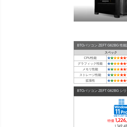
BTOパソコン ZEFT G62BG 
スペック
★
★
★
★
★
★
CPU性能
★
★
★
★
★
★
グラフィック性能
★
★
★
★
★
★
メモリ性能
★
★
★
★
★
★
ストレージ性能
★
★
★
★
★
★
拡張性
BTOパソコン ZEFT G62BG シ
1,226
特価
1,349,4