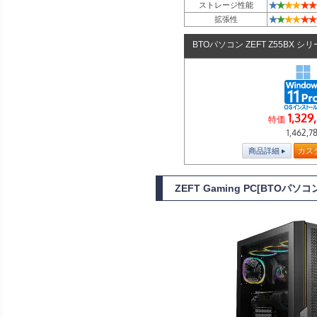
★
★
★
★
★
★
ストレージ性能
★
★
★
★
★
★
拡張性
BTOパソコン ZEFT Z55BX シ
1,329
特価
1,462,7
商品詳細
カス
ZEFT Gaming PC[BTOパ