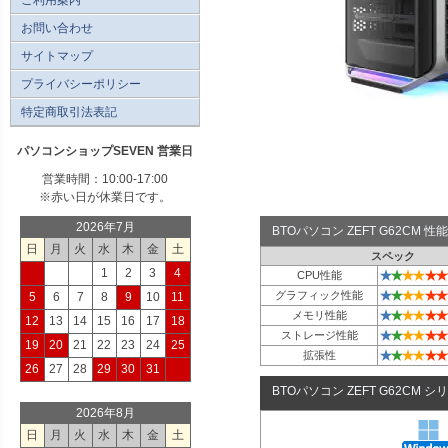
お問い合わせ
サイトマップ
プライバシーポリシー
特定商取引法表記
パソコンショップSEVEN 営業日
営業時間：10:00-17:00
※赤い日が休業日です。
2026年7月
BTOパソコン ZEFT G62CM
日
月
火
水
木
金
土
スペック
1
2
3
4
★
★
★
★
★
★
CPU性能
★
★
★
★
★
★
グラフィック性能
5
6
7
8
9
10
11
★
★
★
★
★
★
メモリ性能
12
13
14
15
16
17
18
★
★
★
★
★
★
ストレージ性能
19
20
21
22
23
24
25
★
★
★
★
★
★
拡張性
26
27
28
29
30
31
BTOパソコン ZEFT G62CM シ
2026年8月
日
月
火
水
木
金
土