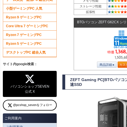
★
★
★
★
★
★
メモリ性能
★
★
★
★
★
★
ストレージ性能
小型ゲーミングPC 人気
★
★
★
★
★
★
拡張性
Ryzen 9 ゲーミングPC
BTOパソコン ZEFT G62CX シ
Core Ultra 7 ゲーミングPC
Ryzen 7 ゲーミングPC
Ryzen 5 ゲーミングPC
1,368
特価
デスクトップPC 総合人気
1,505,6
サイト内google検索：
商品詳細
カス
ZEFT Gaming PC[BTOパ
速SSD
パソコンショップSEVEN
公式 X
@pcshop_sevenをフォロー
ご利用案内
ご利用案内