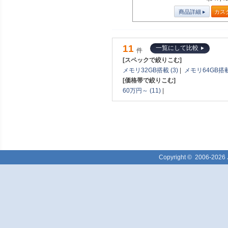
商品詳細
カス
11
一覧にして比較
件
[スペックで絞りこむ]
メモリ32GB搭載 (3)
|
メモリ64GB搭載 
[価格帯で絞りこむ]
60万円～ (11)
|
Copyright ©
2006-2026