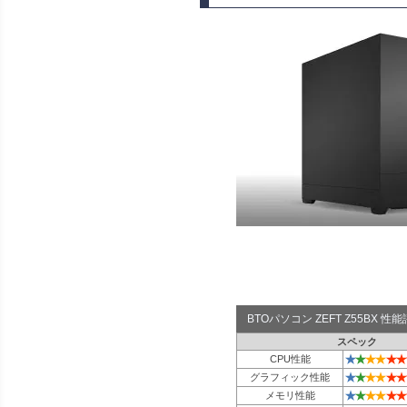
BTOパソコン ZEFT Z55BX 
スペック
★
★
★
★
★
★
CPU性能
★
★
★
★
★
★
グラフィック性能
★
★
★
★
★
★
メモリ性能