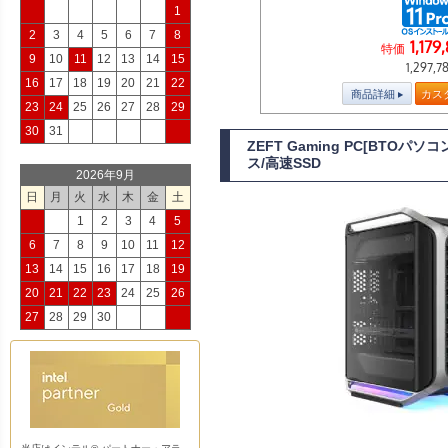
1
2
3
4
5
6
7
8
1,179
特価
9
10
11
12
13
14
15
1,297,7
16
17
18
19
20
21
22
商品詳細
カス
23
24
25
26
27
28
29
30
31
ZEFT Gaming PC[BTOパ
ス/高速SSD
2026年9月
日
月
火
水
木
金
土
1
2
3
4
5
6
7
8
9
10
11
12
13
14
15
16
17
18
19
20
21
22
23
24
25
26
27
28
29
30