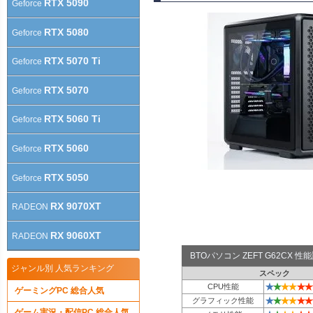
RTX 5090
Geforce
RTX 5080
Geforce
RTX 5070 Ti
Geforce
RTX 5070
Geforce
RTX 5060 Ti
Geforce
RTX 5060
Geforce
RTX 5050
Geforce
RX 9070XT
RADEON
RX 9060XT
RADEON
BTOパソコン ZEFT G62CX 
ジャンル別 人気ランキング
スペック
★
★
★
★
★
★
CPU性能
ゲーミングPC 総合人気
★
★
★
★
★
★
グラフィック性能
ゲーム実況・配信PC 総合人気