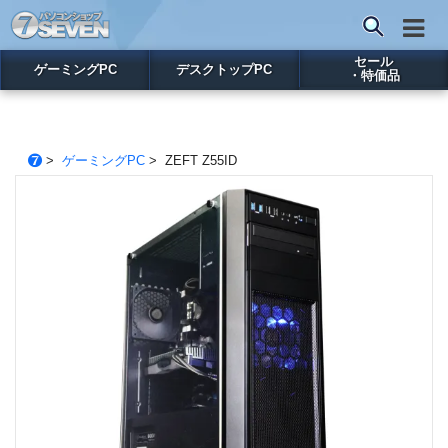
セール
ゲーミングPC
デスクトップPC
・特価品
>
ゲーミングPC
> ZEFT Z55ID