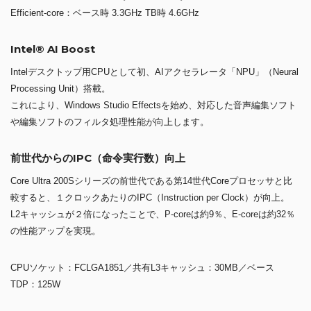
Efficient-core：ベース時 3.3GHz TB時 4.6GHz
Intel® AI Boost
Intelデスクトップ用CPUとして初、AIアクセラレータ「NPU」（Neural
Processing Unit）搭載。
これにより、Windows Studio Effectsを始め、対応した音声編集ソフト
や編集ソフトのフィルタ処理性能が向上します。
前世代からのIPC（命令実行数）向上
Core Ultra 200Sシリーズの前世代である第14世代Coreプロセッサと比
較すると、１クロックあたりのIPC（Instruction per Clock）が向上。
L2キャッシュが２倍になったことで、P-coreは約9％、E-coreは約32％
の性能アップを実現。
CPUソケット：FCLGA1851／共有L3キャッシュ：30MB／ベース
TDP：125W