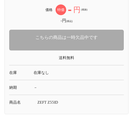
-
円
価格
特価
(税抜)
-円
(税込)
こちらの商品は一時欠品中です
送料無料
在庫
在庫なし
納期
－
商品名
ZEFT Z55ID