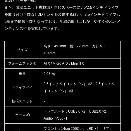
電源カバーを搭載。
また、電源ユニット搭載部と同じスペースに3.5/2.5インチドライブ
を取り付け可能なHDDトレイを装備するほか、2.5インチドライブも
3基まで搭載可能となっており、配線の取り回しがしやすく優れたメ
ンテナンス性を実現しています。
高さ：493mm 幅：220mm 奥行き：
サイズ
464mm
フォームファクタ
ATX / Micro ATX / Mini ITX
重量
6.08 kg
3.5インチベイ（シャドウ） ×2、2.5インチベ
ドライブベイ
イ（シャドウ） ×3
拡張スロット
7
トップポート：USB3.0 ×2、USB2.0 ×2、
ケースI/O
Audio in/out ×1
フロント：14cm 256Color LED ×2、リア：