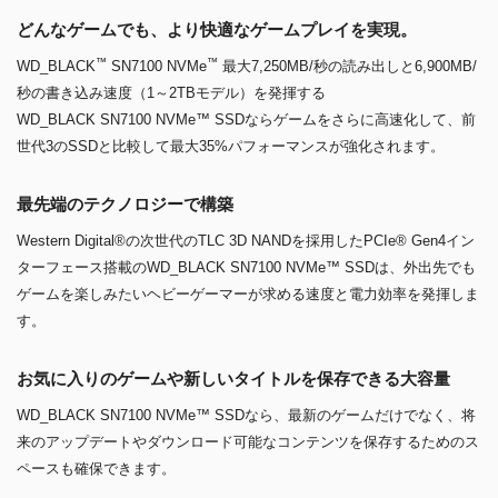
どんなゲームでも、より快適なゲームプレイを実現。
™
™
WD_BLACK
SN7100 NVMe
最大7,250MB/秒の読み出しと6,900MB/
秒の書き込み速度（1～2TBモデル）を発揮する
WD_BLACK SN7100 NVMe™ SSDならゲームをさらに高速化して、前
世代3のSSDと比較して最大35%パフォーマンスが強化されます。
最先端のテクノロジーで構築
Western Digital®の次世代のTLC 3D NANDを採用したPCIe® Gen4イン
ターフェース搭載のWD_BLACK SN7100 NVMe™ SSDは、外出先でも
ゲームを楽しみたいヘビーゲーマーが求める速度と電力効率を発揮しま
す。
お気に入りのゲームや新しいタイトルを保存できる大容量
WD_BLACK SN7100 NVMe™ SSDなら、最新のゲームだけでなく、将
来のアップデートやダウンロード可能なコンテンツを保存するためのス
ペースも確保できます。