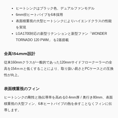
ヒートシンクはブラック色、デュアルファンモデル
6mm径ヒートパイプを6本採用
表面積重視の大型ヒートシンクによりハイエンドクラスの性能
を実現
LGA1700対応の新型リテンションと新型ファン「WONDER
TORNADO 120 PWM」 を2基搭載
全高154mm設計
従来160mmクラスが一般的であった120mmサイドフロークーラーの全
高を154ｍｍと低くすることにより、取り扱い易さとPCケースとの互換
性が向上。
表面積重視のフィン
ヒートシンクの剛性と熱伝導率を高める0.4mm厚 / 奥行き80mm、表面
積重視の大型フィン、6本ヒートパイプの熱を余すことなくフィンに伝
導します。