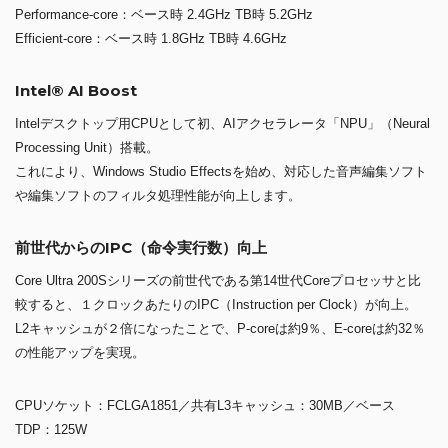
Performance-core：ベース時 2.4GHz TB時 5.2GHz
Efficient-core：ベース時 1.8GHz TB時 4.6GHz
Intel® AI Boost
Intelデスクトップ用CPUとして初、AIアクセラレータ「NPU」（Neural
Processing Unit）搭載。
これにより、Windows Studio Effectsを始め、対応した音声編集ソフト
や編集ソフトのフィルタ処理性能が向上します。
前世代からのIPC（命令実行数）向上
Core Ultra 200Sシリーズの前世代である第14世代Coreプロセッサと比
較すると、１クロックあたりのIPC（Instruction per Clock）が向上。
L2キャッシュが２倍になったことで、P-coreは約9％、E-coreは約32％
の性能アップを実現。
CPUソケット：FCLGA1851／共有L3キャッシュ：30MB／ベース
TDP：125W