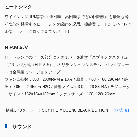
ヒートシンク
ワイドレンジRPM設計：低回転～高回転までどの回転数にも最適な冷
却性能を発揮するヒートシンク設計を採用。極静音モードからハイレベ
ルなオーバークロックまでサポート!
H.P.M.S.Ⅴ
ヒートシンクのベース部分にメタルバーを渡す「スプリングスクリュー
+ブリッジ方式（H.P.M.S）」のリテンションシステム。バックプレー
トは金属製にバージョンアップ！
ファン回転数：350 - 2000RPM ± 10% / 風量：7.68 ～ 60.29CFM / 静
圧：0.05 ～ 2.45mm-H2O / 音響ノイズ：3.0 ～ 26.88dBA / ラジエータ
ーサイズ：132×154×132mm / ファンサイズ：120×120×26mm
搭載CPUクーラー：SCYTHE MUGEN6 BLACK EDITION
仕様詳細 »
サウンド