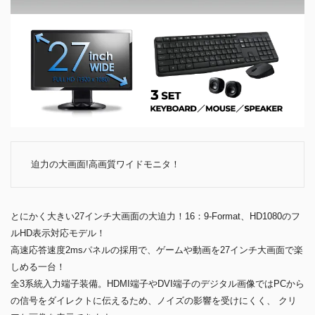
迫力の大画面!高画質ワイドモニタ！
とにかく大きい27インチ大画面の大迫力！16：9-Format、HD1080のフ
ルHD表示対応モデル！
高速応答速度2msパネルの採用で、ゲームや動画を27インチ大画面で楽
しめる一台！
全3系統入力端子装備。HDMI端子やDVI端子のデジタル画像ではPCから
の信号をダイレクトに伝えるため、ノイズの影響を受けにくく、 クリ