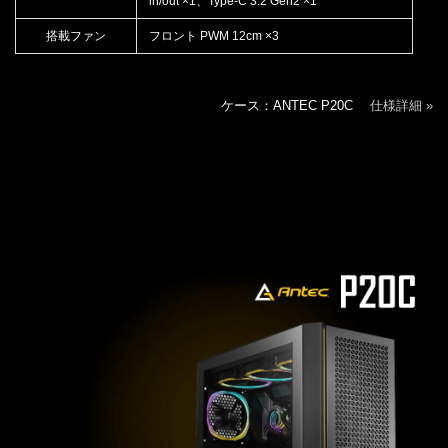
in/out ×1、Type-C 3.2 Gen2 ×1
搭載ファン
フロント PWM 12cm ×3
ケース：ANTEC P20C
仕様詳細 »