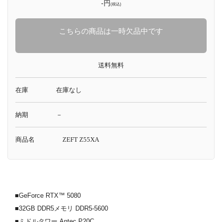
-円
(税込)
こちらの商品は一時欠品中です
送料無料
在庫
在庫なし
納期
－
商品名
ZEFT Z55XA
■GeForce RTX™ 5080
■32GB DDR5メモリ DDR5-5600
■ミドルタワー Antec P20C