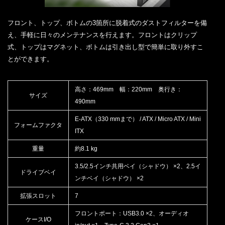
フロント、トップ、ボトムの3箇所に脱着式のダストフィルターを備
え、手軽に日々のメンテナンスを行えます。フロントはクリップ
式、トップはマグネット、ボトムは引き出し型で簡単に取り外すこ
とができます。
高さ：469mm 幅：220mm 奥行き：
サイズ
490mm
E-ATX（330 mmまで） / ATX / Micro ATX / Mini
フォームファクタ
ITX
重量
約8.1 kg
3.5/2.5インチ共用ベイ（シャドウ） ×2、2.5イ
ドライブベイ
ンチベイ（シャドウ） ×2
拡張スロット
7
フロントポート：USB3.0 ×2、オーディオ
ケースI/O