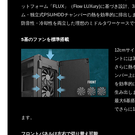
ットフォーム「FLUX」（Flow LUXury)に基づき設
ム・独立式PSU/HDDチャンバーの熱を効率的に排出し
防音性・冷却性を両立した理想のミドルタワーケースで
5基のファンを標準搭載
12cmサ
ントには
さらに熱
ンバー上
を効率的
生み出し
最大6基
でさらに
ます。
フロントパネルは左右で切り替え可能