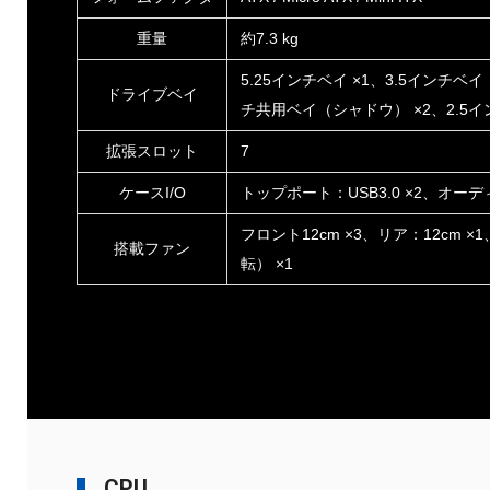
重量
約7.3 kg
5.25インチベイ ×1、3.5インチベイ（
ドライブベイ
チ共用ベイ（シャドウ） ×2、2.5イ
拡張スロット
7
ケースI/O
トップポート：USB3.0 ×2、オーディオ 
フロント12cm ×3、リア：12cm ×
搭載ファン
転） ×1
CPU