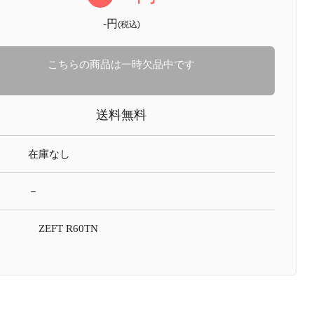
-円
(税込)
こちらの商品は一時欠品中です
送料無料
在庫なし
－
ZEFT R60TN