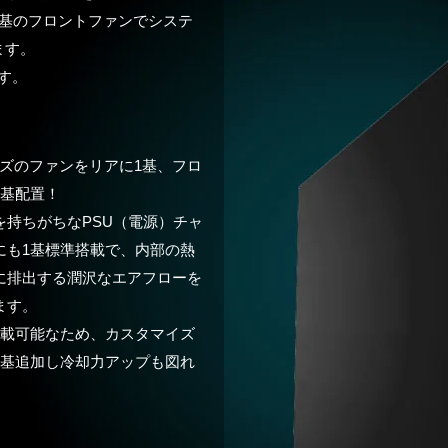
計、3基のフロントファンでシステ
ます。
す。
イズのファンをリアに1基、フロ
3基配置！
を持ちがちなPSU（電源）チャ
にも1基標準搭載で、内部の熱
に排出する潤沢なエアフローを
ます。
搭載可能なため、カスタマイズ
1基追加し冷却力アップも図れ