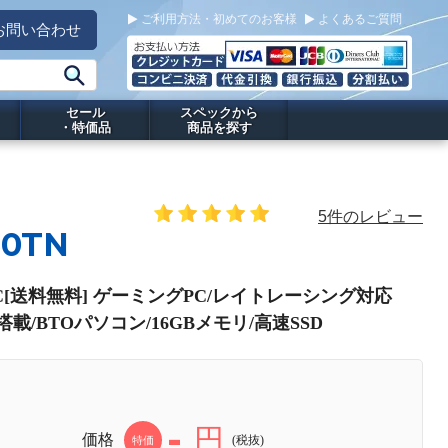
ご利用方法・初めてのお客様
よくあるご質問
お問い合わせ
セール
スペックから
・特価品
商品を探す
5件のレビュー
60TN
g PC[送料無料] ゲーミングPC/レイトレーシング対応
PU搭載/BTOパソコン/16GBメモリ/高速SSD
-
円
価格
(税抜)
特価