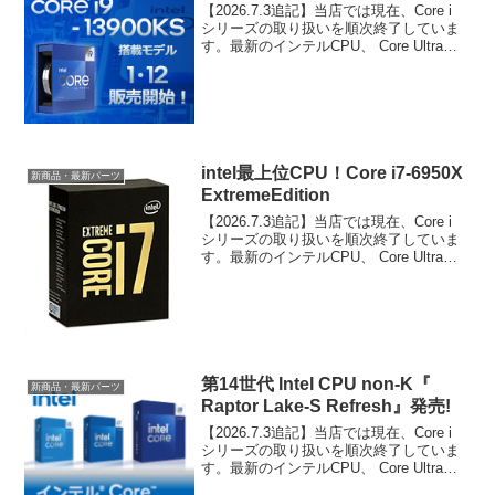
【2026.7.3追記】当店では現在、Core i
シリーズの取り扱いを順次終了していま
す。最新のインテルCPU、 Core Ultraシ
リーズをご検討ください。新CPU！第13
世代 Intel Core プロセッサー世界初！
Boost時ク...
intel最上位CPU！Core i7-6950X
新商品・最新パーツ
ExtremeEdition
【2026.7.3追記】当店では現在、Core i
シリーズの取り扱いを順次終了していま
す。最新のインテルCPU、 Core Ultraシ
リーズをご検討ください。5/31販売解禁
の第6世代のハイエンドCPU（開発コー
ド：Broadwell-...
第14世代 Intel CPU non-K『
新商品・最新パーツ
Raptor Lake-S Refresh』発売!
【2026.7.3追記】当店では現在、Core i
シリーズの取り扱いを順次終了していま
す。最新のインテルCPU、 Core Ultraシ
リーズをご検討ください。第14世代 Intel