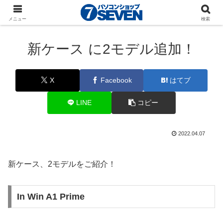
パソコンショップSEVEN
ニュース
新商品・最新
メニュー
検索
パーツ
新ケース に2モデル追加！
X
Facebook
はてブ
LINE
コピー
2022.04.07
新ケース、2モデルをご紹介！
In Win A1 Prime