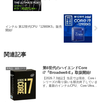
インテル 第12世代CPU『12900KS』販売
開始!
関連記事
第6世代のハイエンドCore
新商品・最新パーツ
i7『Broadwell-E』取扱開始!
【2026.7.3追記】当店では現在、Core i
シリーズの取り扱いを順次終了していま
す。最新のインテルCPU、 Core Ultraシ
リーズをご検討ください。5/31販売解禁
の第6世代のハイエンドCPU（開発コー
ド：Broadwell-...