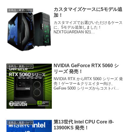
カスタマイズケースに5モデル追
新商品・最新パーツ
加！
カスタマイズでお選びいただけるケース
に、5モデル追加しました！
NZXTGUARDIAN 921
RBCoolerMasterCM Storm
StrykerCORSAIRGraphite
760TCorsairGraphite 780T B...
NVIDIA GeForce RTX 5060 シ
新商品・最新パーツ
リーズ 発売！
NVIDIA RTX からRTX 5060 シリーズ 発
売！ゲーマー＆クリエイター向け、
GeFore 5000 シリーズからコストパ
フォーマンスに優れたミドルレンジモデ
ル、GeForce RTX 5060 シリーズ グラ
フィックス カード販...
第13世代 Intel CPU Core i9-
新商品・最新パーツ
13900KS 発売！