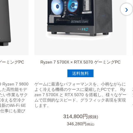
›
70 ゲーミングPC
Ryzen 7 5700X × RTX 5070 ゲーミングPC
送料無料
zen 7 9800
ゲームに最適なパフォーマンスを、小柄ながらに
搭載した高性能モデ
よく冷える機構のケースに凝縮したPCです。 Ry
たい作業もサク
zen 7 5700X と RTX 5070 を搭載し、様々なゲー
り冷える空冷ク
ムで圧倒的なスピード、グラフィック表現を実現
Wi-Fi 6E
します。
、仕事にも遊び
314,800円
(税抜)
346,280円
(税込)