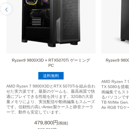
‹
Ryzen9 9800X3D × RTX5070Ti ゲーミング
Ryzen9 98
PC
送料無料
AMD Ryzen 
AMD Ryzen 7 9800X3DとRTX 5070Tiを組み合わ
TX 5080
せた実力派です。最新のゲームも、最高画質で快
画編集でもス
適にプレイできる性能を誇ります。32GBの大容
るパソコンです
量メモリにより、実況配信や動画編集もスムーズ
TB NVMe Gen
です。信頼性の高いAntec製ケースと静音クーラ
Air RGB 
ーで、動作も安定しています。
479,800円
(税抜)