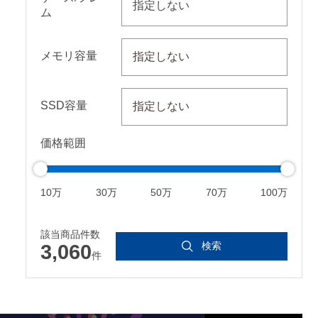
指定しない
ム
メモリ容量
SSD容量
価格範囲
10万
30万
50万
70万
100万
TX5090 ゲーミングPC
Ryzen 9 9950X3D ゲーミン
RX 
グPC
グPC
倒的頂点。
該当商品件数
最上位の証明。
快適
検索
3,060
件