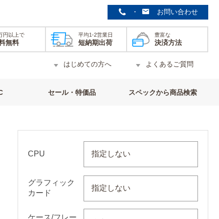
・
お問い合わせ
0万円以上で
平均1-2営業日
豊富な
料無料
短納期出荷
決済方法
はじめての方へ
よくあるご質問
C
セール
・特価品
スペックから
商品検索
CPU
グラフィック
カード
ケース/フレー
デスクトップPC