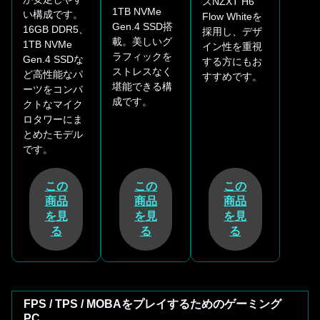
スNZXT H6
1TB NVMe
い構成です。
Flow Whiteを
Gen.4 SSD搭
16GB DDR5、
採用し、デザ
載。美しいグ
1TB NVMe
イン性を重視
ラフィックを
Gen.4 SSDな
する方にもお
ストレスなく
ど高性能なパ
すすめです。
堪能できる構
ーツをコンパ
成です。
クトなマイク
ロタワーにま
とめたモデル
です。
この
この
この
商品
商品
商品
を見
を見
を見
る
る
る
FPS / TPS / MOBAをプレイするためのゲーミング
PC