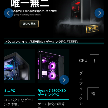
パソコンショップSEVENの ゲーミングPC『ZEFT』
CPU
グ
ラ
フ
ィ
ミニPC
Ryzen 7 9800X3D
RTX5070 Ti ゲーミ
ッ
ゲーミングPC
ングPC
P
ク
コンパクトなゲーミ
カ
ゲーム特化の演算
現世代の主力GPU。
黒
ング体験。