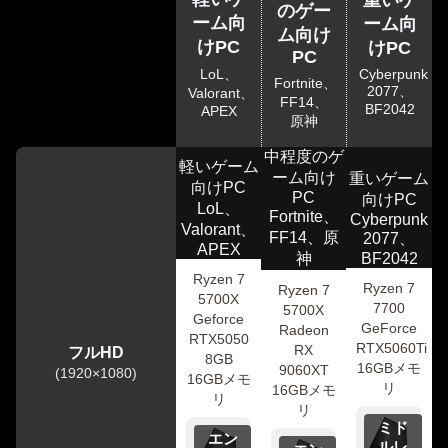
のゲー
ーム向
ーム向
ム向け
けPC
けPC
PC
LoL、
Cyberpunk
Fortnite、
2077、
Valorant、
FF14、
BF2042
APEX
原神
中程度のゲ
軽いゲーム
ーム向け
重いゲーム
向けPC
PC
向けPC
LoL、
Fortnite、
Cyberpunk
Valorant、
FF14、原
2077、
APEX
神
BF2042
Ryzen 7
Ryzen 7
Ryzen 7
5700X
7700
5700X
Geforce
GeForce
Radeon
RTX5050
RTX5060Ti
RX
フルHD
8GB
16GBメモ
9060XT
(1920×1080)
16GBメモ
リ
16GBメモ
リ
リ
ミド
エン
ルレ