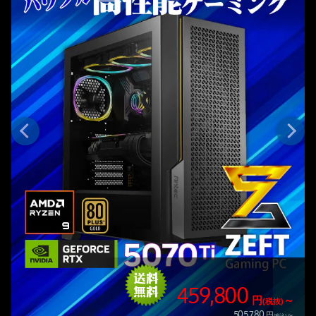
268,800
～
円
～
(税抜)
295,680
～
円
～
(税込)