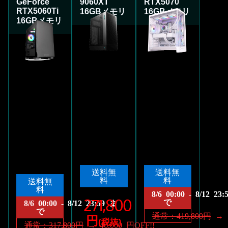
GeForce
9060XT
RTX5070
RTX5060Ti
16GBメモリ
16GBメモリ
16GBメモリ
送料無
送料無
料
料
送料無
料
8/6 00:00 - 8/12 23
271,800
で
8/6 00:00 - 8/12 23:59 ま
で
通常：419,800円
→ 7
円
(税抜)
通常：317,800円
→ 46,000 円OFF!!