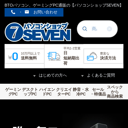
BTOパソコン、ゲーミングPC通販の【パソコンショップSEVEN】
・
お問い合わせ
平均1-2営業
日
10万円以上で
豊富な
送料無料
短納期出
決済方法
荷
はじめての方へ
よくあるご質問
スペック
ゲーミン
デスクト
ハイエン
クリエイ
静音・水
セール
から
グPC
ップPC
ドPC
ターPC
冷PC
・特価品
商品検索