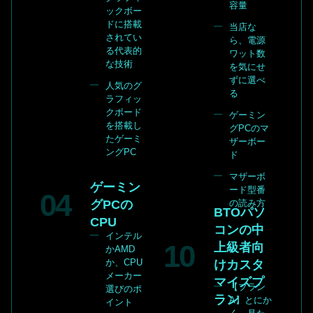
容量
ックボー
ドに搭載
当店な
されてい
ら、電源
る代表的
ワット数
な技術
を気にせ
ずに選べ
人気のグ
る
ラフィッ
クボード
ゲーミン
を搭載し
グPCのマ
たゲーミ
ザーボー
ングPC
ド
マザーボ
ゲーミン
ード型番
の読み方
グPCの
BTOパソ
CPU
コンの中
インテル
上級者向
かAMD
か、CPU
けカスタ
メーカー
マイズプ
【プラン
選びのポ
ラン
A】とにか
イント