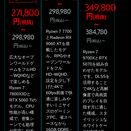
～
349,800
271,800
298,980
円
(税抜)
円
～
円
(税込)
(税抜)
～
～
384,780
Ryzen 7 7700
298,980
とRadeon RX
円
～
(税込)
9060 XTを搭
円
～
(税込)
載したモデ
Ryzen 7
ル。RPGやオ
広大なオープ
9700XとRTX
ープンワール
ンワールドゲ
5070を組み合
ドをフル
ームをフルHD
わせたモデル
HD~WQHD、
～WQHDなど
です。DLSSを
設定を少し下
で楽しめる、
活用すること
げた4Kで
Ryzen 7
で4Kなど高解
60fps前後で快
7800X3Dと
像度で高画質
適に楽しみや
RTX 5060 Tiの
のプレイを目
すいミニサイ
モデル。CPU
指す方に適し
ズのゲーミン
性能が高い構
た構成。スタ
グPC。省スペ
成で、密集シ
イリッシュな
ースながら
ーンでも処理
ホワイトケー
16GB DDR5・
が安定しやす