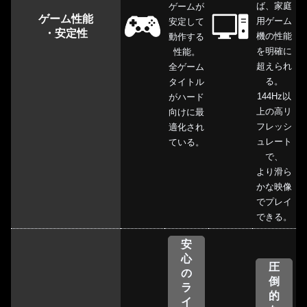
ば、家庭
ゲームが
ゲーム性能
用ゲーム
安定して
・安定性
機の性能
動作する
を明確に
性能。
超えられ
全ゲーム
る。
タイトル
144Hz以
がハード
上の高リ
向けに最
フレッシ
適化され
ュレート
ている。
で、
より滑ら
かな映像
でプレイ
できる。
安
心
圧
の
倒
ラ
的
イ