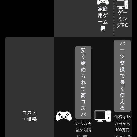
家庭
ゲー
用ゲ
ミン
ーム
グPC
機
パ
ー
安
ツ
く
交
始
換
め
で
ら
長
れ
く
て
使
高
え
コ
る
ス
コスト
パ
価格は15
・価格
5～8万円
万円から
台から購
100万円
入可能。
以上まで