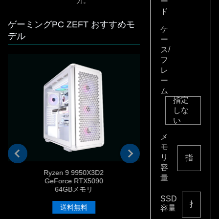
力。
ー
ド
ゲーミングPC ZEFT おすすめモ
ケ
デル
ー
ス/
フ
レ
ー
ム
指定
しな
い
メ
モ
リ
容
Ryzen 9 9950X3D2
Ryzen 7 9
量
GeForce RTX5090
Radeon RX 
64GBメモリ
32GB
SSD
送料無料
容量
送料無