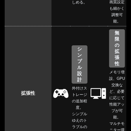
画質設定
しめる。
も細かく
調整可
能。
無
限
の
シ
拡
ン
張
プ
性
ル
メモリ増
設
設、GPU
計
交換な
外付けス
ど、必要
拡張性
トレージ
に応じて
の追加程
性能アッ
度。
プが可
シンプル
能。
ゆえのト
マルチモ
ラブルの
ニター環