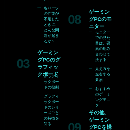
各パーツ
ゲーミン
の性能が
グPCのモ
不足した
ときに、
ニター
どんな問
モニター
題が起き
での見た
るか？
目は、要
素の組み
ゲーミン
合わせで
グPCのグ
決まる
ラフィッ
見え方を
クボード
左右する
グラフィ
要素
ックボー
ドの役割
おすすめ
のゲーミ
グラフィ
ングモニ
ックボー
ター
ドのシリ
その他、
ーズごと
の特徴を
ゲーミン
知る
グPCを構