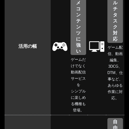
メ
ル
コ
チ
ン
タ
テ
ス
ン
ク
ツ
対
に
応
強
活用の幅
ゲーム配
い
信、動画
ゲームだ
編集、
けでなく
3DCG、
動画配信
DTM、仕
サービス
事など、
を
あらゆる
シンプル
作業に対
に楽しめ
応。
る機種も
登場。
自
由