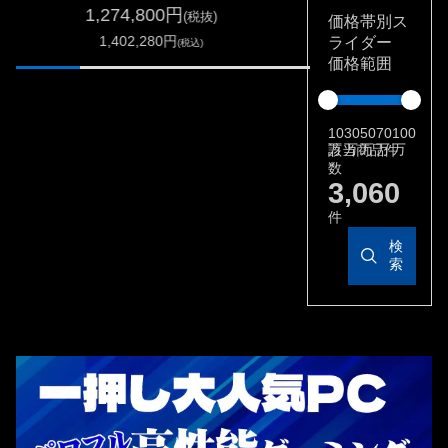
1,274,800円
369,800
(税抜)
価格帯別ス
1,402,280円
406,780
ライダー
(税込)
価格範囲
10
30
50
70
100
万
万
万
万
万
該当商品件
数
3,060
件
検
索