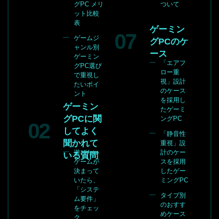
グPC メリ
ついて
ット比較
表
ゲーミン
ゲームジ
グPCのケ
ャンル別
ース
ゲーミン
「エアフ
グPC選び
ロー重
で重視し
視」設計
たいポイ
のケース
ント
を採用し
ゲーミン
たゲーミ
グPCに関
ングPC
してよく
「静音性
聞かれて
重視」設
遊びたい
計のケー
いる質問
ゲームが
スを採用
決まって
したゲー
いたら、
ミングPC
「システ
タイプ別
ム要件」
のおすす
をチェッ
めケース
ク