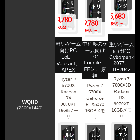
エン
トリ
ンジ
トリ
ーモ
ーモ
デル
295,680
241,780
デル
219,780
円
～
(税込)
円
～
(税込)
円
～
(税込)
軽いゲーム
中程度のゲ
重いゲーム
向けPC
ーム向け
向けPC
PC
LoL、
Cyberpunk
Fortnite、
2077、
Valorant、
FF14、原
BF2042
APEX
神
Ryzen 7
Ryzen 7
7800X3D
5700X
Ryzen 7
Radeon
Radeon
5700X
RX
RX
GeForce
WQHD
9070XT
9070XT
RTX5070
(2560×1440)
16GBメモ
16GBメモ
16GBメモ
リ
リ
リ
ハイ
ミド
ミド
エン
ルレ
ルレ