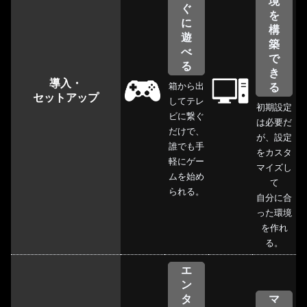
境
ぐ
を
に
構
遊
築
べ
で
る
き
導入・
箱から出
る
セットアップ
してテレ
初期設定
ビに繋ぐ
は必要だ
だけで、
が、設定
誰でも手
をカスタ
軽にゲー
マイズし
ムを始め
て
られる。
自分に合
った環境
を作れ
る。
エ
ン
タ
マ