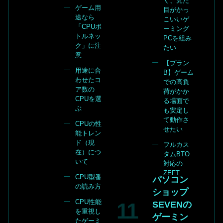
く、見た
ゲーム用
目がかっ
途なら
こいいゲ
「CPUボ
ーミング
トルネッ
PCを組み
ク」に注
たい
意
【プラン
用途に合
B】ゲーム
わせたコ
での高負
ア数の
荷がかか
CPUを選
る場面で
ぶ
も安定し
て動作さ
CPUの性
せたい
能トレン
ド（現
フルカス
在）につ
タムBTO
いて
対応の
ZEFT
CPU型番
パソコン
の読み方
ショップ
CPU性能
SEVENの
を重視し
ゲーミン
たゲーミ