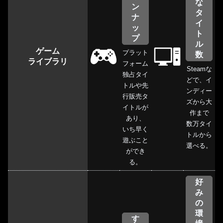
な
ン
タ
ナ
イ
ッ
ト
プ
ル
ゲーム
プラット
数
ライブラリ
フォーム
Steamな
独占タイ
どで、イ
トルや先
ンディー
行販売タ
ズから大
イトルが
作まで
あり、
数万タイ
いち早く
トルから
遊ぶこと
選べる。
ができ
る。
好
み
の
環
す