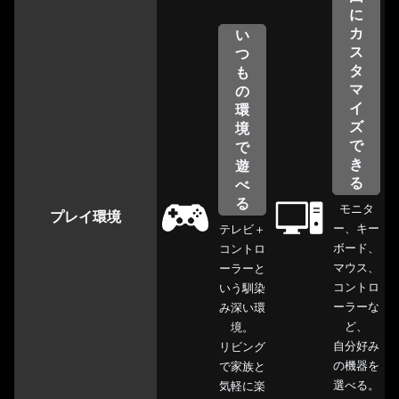
に
カ
い
ス
つ
タ
も
マ
の
イ
環
ズ
境
で
で
き
遊
る
べ
る
モニタ
プレイ環境
ー、キー
テレビ＋
ボード、
コントロ
マウス、
ーラーと
コントロ
いう馴染
ーラーな
み深い環
ど、
境。
自分好み
リビング
の機器を
で家族と
選べる。
気軽に楽