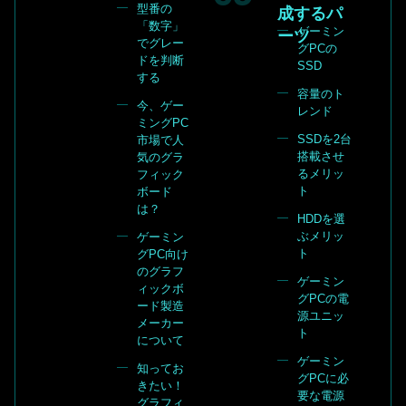
型番の
成するパ
「数字」
ゲーミン
ーツ
でグレー
グPCの
ドを判断
SSD
する
容量のト
今、ゲー
レンド
ミングPC
SSDを2台
市場で人
搭載させ
気のグラ
るメリッ
フィック
ト
ボード
は？
HDDを選
ぶメリッ
ゲーミン
ト
グPC向け
のグラフ
ゲーミン
ィックボ
グPCの電
ード製造
源ユニッ
メーカー
ト
について
ゲーミン
知ってお
グPCに必
きたい！
要な電源
グラフィ