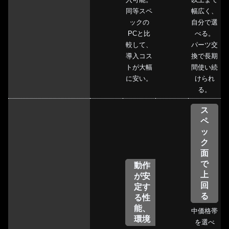
同等スペ
幅広く、
ックの
自分で選
PCと比
べる。
較して、
パーツ交
導入コス
換で長期
トが大幅
間使い続
に安い。
けられ
る。
ス
ペ
ッ
ク
面
で
動作
上
が安
回
定す
る
る性
能、
中価格帯
環境
を選べ