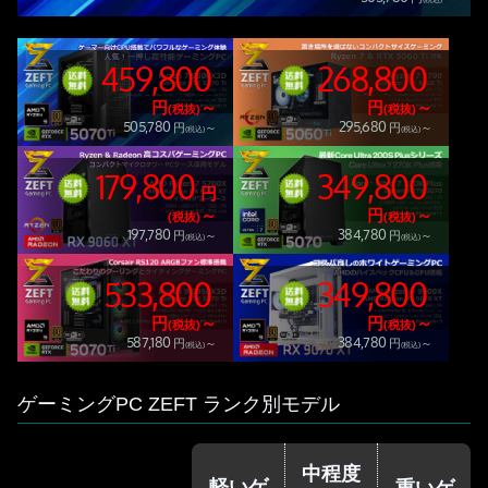
459,800
268,800
円
～
円
～
(税抜)
(税抜)
505,780
295,680
円
～
円
～
(税込)
(税込)
179,800
349,800
円
～
円
～
(税抜)
(税抜)
197,780
384,780
円
～
円
～
(税込)
(税込)
533,800
349,800
円
～
円
～
(税抜)
(税抜)
587,180
384,780
円
～
円
～
(税込)
(税込)
ゲーミングPC ZEFT ランク別モデル
中程度
軽いゲ
重いゲ