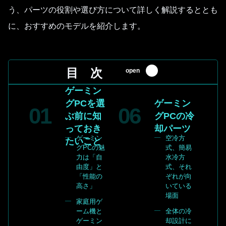
う、パーツの役割や選び方について詳しく解説するととも
に、おすすめのモデルを紹介します。
目 次
open
ゲーミン
グPCを選
ゲーミン
ぶ前に知
グPCの冷
っておき
却パーツ
ゲーミン
空冷方
たいこと
グPCの魅
式、簡易
力は「自
水冷方
由度」と
式、それ
「性能の
ぞれが向
高さ」
いている
場面
家庭用ゲ
ーム機と
全体の冷
ゲーミン
却設計に