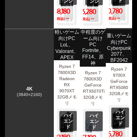
ド
ンジ
ンジ
340,780
268,180
346,280
円
～
円
～
円
～
(税込)
(税込)
(税込)
軽いゲーム
中程度のゲ
重いゲーム
向けPC
ーム向け
向けPC
PC
LoL、
Cyberpunk
Fortnite、
Valorant、
2077、
FF14、原
APEX
BF2042
神
Ryzen 7
Ryzen 7
7800X3D
Ryzen 7
9700X
Radeon
7800X3D
GeForce
RX
GeForce
RTX5080
4K
9070XT
RTX5070Ti
32GBメモ
(3840×2160)
32GBメモ
32GBメモ
リ
リ
リ
ハイ
ハイ
ハイ
エン
エン
エン
ド
ド
ド
615,780