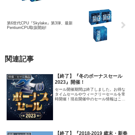
第6世代CPU『Skylake』第3弾、最新
PentiumCPU取扱開始!
関連記事
【終了】『冬のボーナスセール
特価・セール商品
2023』開催！
セール開催期間は終了しました。お得な
タイムセールやウィークリーセールを常
時開催！現在開催中のセール情報はこち
らのページから！『冬のボーナスセール
2023』開催！最新のCPU・グラボ搭載
BTOパソコンが特価！『冬のボーナス
セール』開催！用途...
【終了】『2018-2019 歳末・新春
特価・セール商品