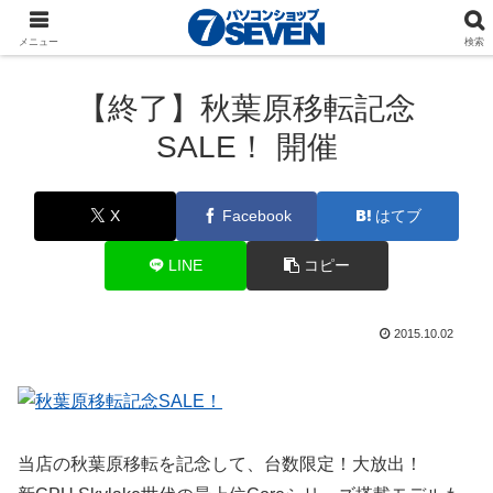
パソコンショップSEVEN
ニュース
特価・セール商
メニュー
検索
品
【終了】秋葉原移転記念
SALE！ 開催
X
Facebook
はてブ
LINE
コピー
2015.10.02
当店の秋葉原移転を記念して、台数限定！大放出！