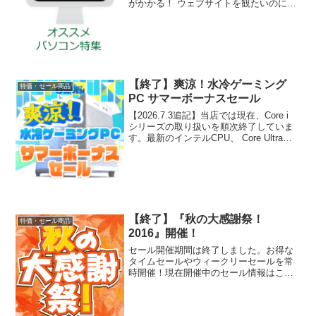
がかかる！ ウェブサイトを観たいのに表
示されるまでの待ち時間が長い ファイル
を開いたり、ソフトを起動したり…動作
がもっさり…もっとサクサク快適になら
ないの？ 作業効率を...
【終了】爽涼！水冷ゲーミング
特価・セール商品
PC サマーボーナスセール
【2026.7.3追記】当店では現在、Core i
シリーズの取り扱いを順次終了していま
す。最新のインテルCPU、 Core Ultraシ
リーズをご検討ください。セール開催期
間は終了しました。お得なタイムセール
やウィークリーセールを常時開催...
【終了】『秋の大感謝祭！
特価・セール商品
2016』開催！
セール開催期間は終了しました。お得な
タイムセールやウィークリーセールを常
時開催！現在開催中のセール情報はこち
らのページから！10/17より、『秋の大感
謝祭！2016』開催！※開催期間終了最新
グラフィックカード搭載ゲーミングPC、