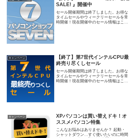
SALE! 』開催中
セール開催期間は終了しました。お得な
タイムセールやウィークリーセールを常
時開催！現在開催中のセール情報はこち
らのページから！『2018-2019 歳末・新
春SALE!』開催中！2018年もパソコン
ショップSEVENをご愛顧いただき、あり
がと...
【終了】第7世代インテルCPU最
キャンペーン
終売り尽くしセール
セール開催期間は終了しました。お得な
タイムセールやウィークリーセールを常
時開催！現在開催中のセール情報はこち
らのページから！根強い人気の第７世代
が特価！2017年に発売し、現在も人気が
続くのCPU Kabylakeを大特価で販売しま
す！『 ...
XPパソコンは買い替えドキ！オ
キャンペーン
ススメパソコン特集
こんなお悩みはありませんか？ 起動・
シャットダウン…すぐ使いたいのに時間