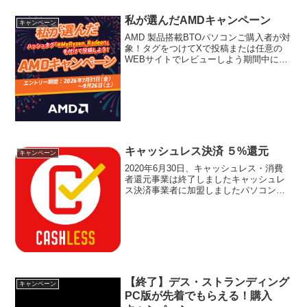
私が選んだAMDキャンペーン
キャンペーン
AMD 製品搭載BTOパソコンご購入者が対
象！タグをつけてXで投稿または任意の
WEBサイトでレビューしよう期間中に対
象のAMD 製品搭載のBTOパソコンをご購
入いただき、X（旧Twitter）でAMD製品
の写真と「#MyRyzen_Rade...
キャッシュレス決済 ５%還元
キャンペーン
2020年6月30日、キャッシュレス・消費
者還元事業は終了しましたキャッシュレ
ス決済事業者に加盟しましたパソコン
ショップSEVENは2019年10月21日に経
済産業省の「キャッシュレス・消費者還
元事業」加盟店となりました。当店のご
注文でクレ...
【終了】デス・ストランディング
キャンペーン
PC版が先着でもらえる！購入