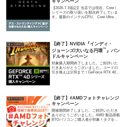
キャンペーン
【2026.7.3追記】当店では現在、Core i
シリーズの取り扱いを順次終了していま
す。最新のインテルCPU、 Core Ultraシ
リーズをご検討ください。キャンペーン
期間終了しました。ご好評いただきあり
がとうございました。デス・スト...
【終了】NVIDIA『インディ・
キャンペーン
™
ジョーンズ/大いなる円環
』バン
ドルキャンペーン
対象購入期間終了しました。ご好評いた
だきありがとうございました。コードの
引き換えは1/30まで！GeForce RTX 40
シリーズの究極のパワーとパフォーマン
スで、『インディ・ジョーンズ/大いなる
円環™』に秘められた歴史上最大の謎を
解き...
【終了】#AMDフォトチャレンジ
キャンペーン
キャンペーン
開催期間終了しました。ご好評いただき
ありがとうございました。AMD 製品搭載
BTOパソコンご購入者が対象！タグをつ
けてXで投稿しよう期間中に対象のAMD