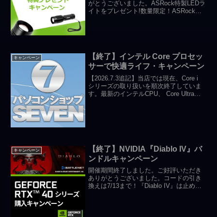
がとうございました。ASRock特製LEDラ
イトをプレゼント!数量限定！ASRock特
製LEDライトを・対象のASRockマザー
ボード搭載のBTOパソコン・対象の
ASRockマザーボードにカスタマイズし
た...
【終了】インテル Core プロセッ
キャンペーン
サーで快適ライフ・キャンペーン
【2026.7.3追記】当店では現在、Core i
シリーズの取り扱いを順次終了していま
す。最新のインテルCPU、 Core Ultraシ
リーズをご検討ください。キャンペーン
カード配布期間終了しました。ご好評い
ただきありがとうございました。...
【終了】NVIDIA『Diablo IV』バ
キャンペーン
ンドルキャンペーン
開催期間終了しました。ご好評いただき
ありがとうございました。コードの引き
換えは7/13まで！『Diablo IV』は止めど
なく襲いかかる悪魔たち、習得すべき無
数のスキル、悪夢を彷彿とさせるダン
ジョン、そして「伝説」の名に相応しい
戦利品が待ち...