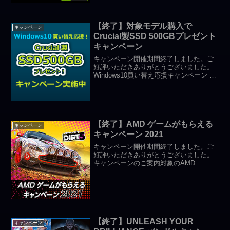
【終了】対象モデル購入で
キャンペーン
Crucial製SSD 500GBプレゼント
キャンペーン
キャンペーン開催期間終了しました。ご
好評いただきありがとうございました。
Windows10買い替え応援キャンペーン 第
4弾対象モデル購入でCrucial製SSD
500GBをプレゼント！当店のWindows 10
搭載キャンペーン対象BTOパ...
【終了】AMD ゲームがもらえる
キャンペーン
キャンペーン 2021
キャンペーン開催期間終了しました。ご
好評いただきありがとうございました。
キャンペーンのご案内対象のAMD
Ryzen™ プロセッサーとAMD Radeon™
グラフィックス・カードを搭載したPCを
購入して、『DiRT 5™』 を手に入れよ
う...
【終了】UNLEASH YOUR
キャンペーン