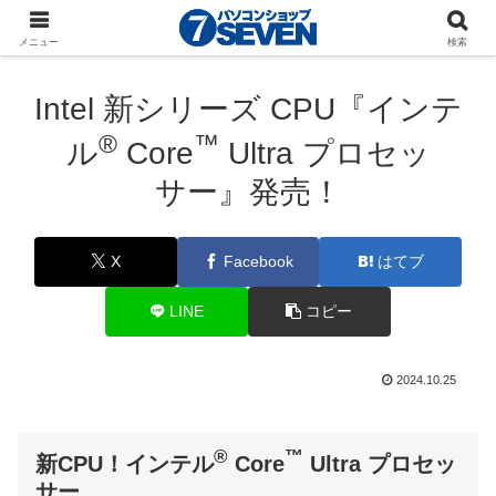
パソコンショップSEVEN
ニュース
新商品・最新
メニュー
検索
パーツ
Intel 新シリーズ CPU『インテ
®
™
ル
Core
Ultra プロセッ
サー』発売！
X
Facebook
はてブ
LINE
コピー
2024.10.25
®
™
新CPU！インテル
Core
Ultra プロセッ
サー