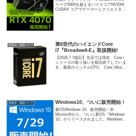
リーズ5000を超えるハイスコアNVIDIA
CUDA® コアでゲーマーとクリエイター
に性能、効率性、そして AI グラフィック
スに飛躍的な向上をもたらします。
NVIDIA CUDA® コア 58...
第6世代のハイエンドCore
新商品・最新パーツ
i7『Broadwell-E』取扱開始!
【2026.7.3追記】当店では現在、Core i
シリーズの取り扱いを順次終了していま
す。最新のインテルCPU、 Core Ultraシ
リーズをご検討ください。5/31販売解禁
の第6世代のハイエンドCPU（開発コー
ド：Broadwell-...
Windows10、ついに販売開始！
新商品・最新パーツ
新OSWindows 10、販売開始！米
Microsoftから、ついに新OS『Windows
10』がリリースされました。Windows
8/8.1は普及が鈍かったこともあり、現状
でシェアの高いWindows 7ユーザーやそ
れ以前のWind...