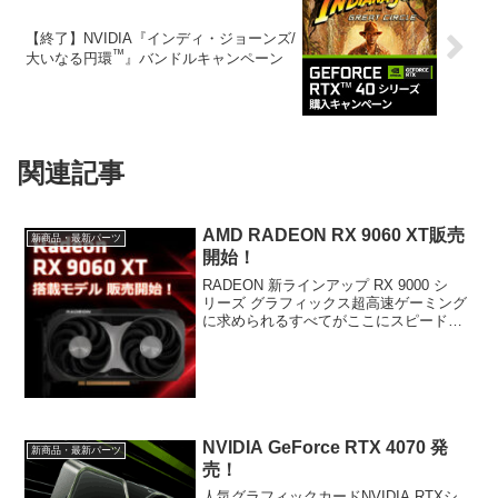
【終了】NVIDIA『インディ・ジョーンズ/
™
大いなる円環
』バンドルキャンペーン
関連記事
AMD RADEON RX 9060 XT販売
新商品・最新パーツ
開始！
RADEON 新ラインアップ RX 9000 シ
リーズ グラフィックス超高速ゲーミング
に求められるすべてがここにスピード、
パフォーマンス、ビジュアルが一体と
なって、スムーズなフレームと圧倒的な
没入感を実現します。AMD RDNA™ 4 演
算...
NVIDIA GeForce RTX 4070 発
新商品・最新パーツ
売！
人気グラフィックカードNVIDIA RTXシ