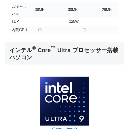
L3キャッ
36MB
30MB
26MB
シュ
TDP
125W
内蔵GPU
〇
–
〇
–
®
™
インテル
Core
Ultra プロセッサー搭載
パソコン