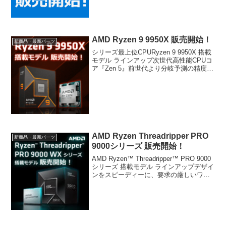
AMD Ryzen 9 9950X 販売開始！
新商品・最新パーツ
シリーズ最上位CPURyzen 9 9950X 搭載
モデル ラインアップ次世代高性能CPUコ
ア『Zen 5』前世代より分岐予測の精度と
レイテンシの改善、より広いパイプライ
ンとベクトル処理の強化によるより高い
スループット、より多くの並列実行の...
AMD Ryzen Threadripper PRO
新商品・最新パーツ
9000シリーズ 販売開始！
AMD Ryzen™ Threadripper™ PRO 9000
シリーズ 搭載モデル ラインアップデザイ
ンをスピーディーに、要求の厳しいワー
クロードを前進納期の変更が許されない
状況にあって、クリエイター、AI 開発
者、アーキテクト、エンジ...