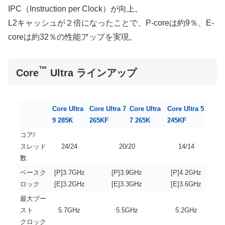
IPC（Instruction per Clock）が向上。
L2キャッシュが２倍になったことで、P-coreは約9％、E-
coreは約32％の性能アップを実現。
™
Core
Ultra ラインアップ
Core Ultra
Core Ultra 7
Core Ultra
Core Ultra 5
9 285K
265KF
7 265K
245KF
コア/
スレッド
24/24
20/20
14/14
数
ベースク
[P]3.7GHz
[P]3.9GHz
[P]4.2GHz
ロック
[E]3.2GHz
[E]3.3GHz
[E]3.6GHz
最大ブー
スト
5.7GHz
5.5GHz
5.2GHz
クロック