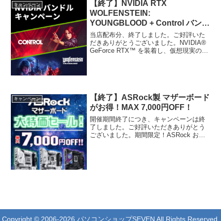
【終了】NVIDIA RTX
キャンペーン
WOLFENSTEIN:
YOUNGBLOOD + Control バンド
ルキャンペーン
当店配布分、終了しました。ご好評いた
だきありがとうございました。NVIDIA®
GeForce RTX™ を装着し、仮想現実の敵
に対抗しよう。革新的な RTX プラット
フォームで、リアルタイム レイ トレーシ
ングと極めてパワフルな AI の...
【終了】ASRock製 マザーボード
キャンペーン
がお得！MAX 7,000円OFF！
開催期間終了につき、キャンペーンは終
了しました。ご好評いただきありがとう
ございました。期間限定！ASRock お得
にマザーボードをアップグレード！【期
間限定】ASRock マザーボードが最大
7,000円引き！以下のASRock製 4マザー
ボ...
Copyright © 2006-2026 パソコンショップSEVEN All Rights Reserved.