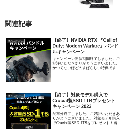
関連記事
【終了】NVIDIA RTX 『Call of
キャンペーン
Duty: Modern Warfare』バンド
ルキャンペーン
キャンペーン開催期間終了しました。ご
好評いただきありがとうございました。
かつてないほどのすばらしい特典です。
NVIDIA GeForce RTX のパワーを活用し
て、最上位ランクのオペレーター になろ
う。革新的な RTX プラットフォームで...
【終了】対象モデル購入で
キャンペーン
Crucial製SSD 1TBプレゼント
キャンペーン 2023
配布分終了しました。ご好評いただきあ
りがとうございました。対象モデル購入
でCrucial製SSD 1TBをプレゼント！当店
のWindows11搭載のキャンペーン対象