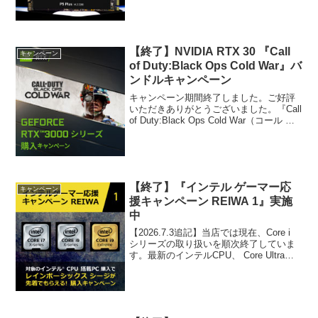
BTOパソコンをご購入いただくと、
『Crucial製SSD P5 Plus ...
【終了】NVIDIA RTX 30 『Call
キャンペーン
of Duty:Black Ops Cold War』バ
ンドルキャンペーン
キャンペーン期間終了しました。ご好評
いただきありがとうございました。『Call
of Duty:Black Ops Cold War（コール オ
ブ デューティ ブラックオプス コールド
ウォー）』を NVIDIA の GeForce RTX ...
【終了】『インテル ゲーマー応
キャンペーン
援キャンペーン REIWA 1』実施
中
【2026.7.3追記】当店では現在、Core i
シリーズの取り扱いを順次終了していま
す。最新のインテルCPU、 Core Ultraシ
リーズをご検討ください。配布数量終了
しました。ご好評いただきありがとうご
ざいました。キャンペーンのご案...