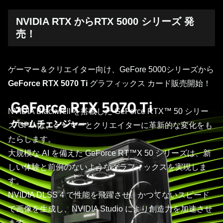
NVIDIA RTX からRTX 5000 シリーズ 発
売！
ゲーマー＆クリエイター向け、GeFore 5000シリーズから
GeForce RTX 5070 Ti
グラフィックス カード販売開始！
NVIDIA Blackwell を搭載した GeForce RTX™ 50 シリー
ズ GPU は、ゲーマーとクリエイターに革新的な変化をも
たらします。
大規模な AI を備えた GeForce RT™X 50 シリーズは、新
しい体験と前例のないようなグラフィックスを実現しま
す。
NVIDIA DLSS 4 で性能を飛躍させ、かつてないスピード
で画像を生成し、NVIDIA Studio により創造力を加速させ
ます。