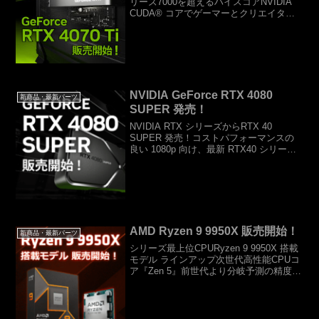
リーズ7000を超えるハイスコアNVIDIA
CUDA® コアでゲーマーとクリエイター
に性能、効率性、そして AI グラフィック
スに飛躍的な向上をもたらします。
NVIDIA CUDA® コア 76...
NVIDIA GeForce RTX 4080
新商品・最新パーツ
SUPER 発売！
NVIDIA RTX シリーズからRTX 40
SUPER 発売！コストパフォーマンスの
良い 1080p 向け、最新 RTX40 シリーズ
からRTX 40 SUPER グラフィックス
カード販売開始！新しい GeForce RTX™
408...
AMD Ryzen 9 9950X 販売開始！
新商品・最新パーツ
シリーズ最上位CPURyzen 9 9950X 搭載
モデル ラインアップ次世代高性能CPUコ
ア『Zen 5』前世代より分岐予測の精度と
レイテンシの改善、より広いパイプライ
ンとベクトル処理の強化によるより高い
スループット、より多くの並列実行の...