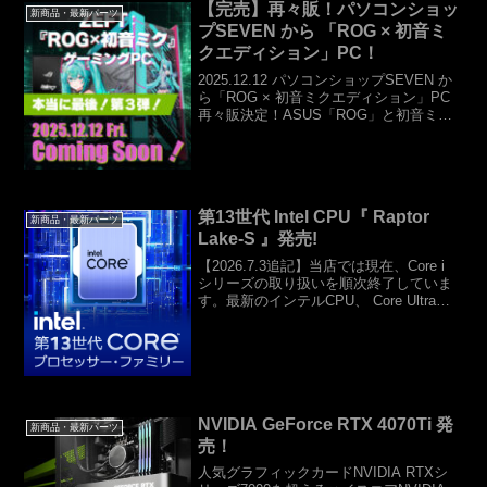
【完売】再々販！パソコンショッ
新商品・最新パーツ
プSEVEN から 「ROG × 初音ミ
クエディション」PC！
2025.12.12 パソコンショップSEVEN か
ら「ROG × 初音ミクエディション」PC
再々販決定！ASUS「ROG」と初音ミク
のコラボモデル！第１弾・第２弾と販売
開始から即完売の「ROG × 初音ミクエ
ディション」ゲーミングPC！惜...
第13世代 Intel CPU『 Raptor
新商品・最新パーツ
Lake-S 』発売!
【2026.7.3追記】当店では現在、Core i
シリーズの取り扱いを順次終了していま
す。最新のインテルCPU、 Core Ultraシ
リーズをご検討ください。新CPU！第13
世代 Intel Core プロセッサー2022年10月
20日...
NVIDIA GeForce RTX 4070Ti 発
新商品・最新パーツ
売！
人気グラフィックカードNVIDIA RTXシ