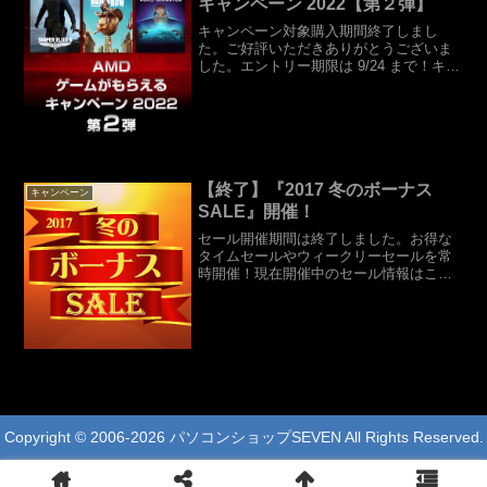
キャンペーン 2022【第２弾】
キャンペーン対象購入期間終了しまし
た。ご好評いただきありがとうございま
した。エントリー期限は 9/24 まで！キャ
ンペーンのご案内対象のAMD Radeon™
グラフィックス・カードを搭載したBTO
パソコンを購入すると、最大３つのゲー
ムがも...
【終了】『2017 冬のボーナス
キャンペーン
SALE』開催！
セール開催期間は終了しました。お得な
タイムセールやウィークリーセールを常
時開催！現在開催中のセール情報はこち
らのページから！『2017 冬のボーナス
SALE』開催です！10月に発売されたばか
りの新製品、ハイエンドCPUのCore i9シ
リー...
Copyright © 2006-2026 パソコンショップSEVEN All Rights Reserved.