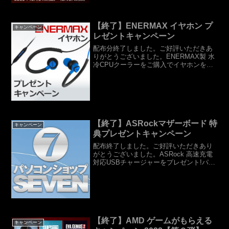
【終了】ENERMAX イヤホン プ
キャンペーン
レゼントキャンペーン
配布分終了しました。ご好評いただきあ
りがとうございました。ENERMAX製 水
冷CPUクーラーをご購入でイヤホンをプ
レゼント!数量限定！Enermax アウトドア
アクティブEAE01 スポーツイヤホン ブ
ルー (EAE01-BL) を・対...
【終了】ASRockマザーボード 特
キャンペーン
典プレゼントキャンペーン
配布終了しました。ご好評いただきあり
がとうございました。ASRock 高速充電
対応USBチャージャーをプレゼント!パソ
コンのUSBポート接続してスマホやタブ
レットの充電に便利。ASRock オリジナ
ル、Quick Charge 3.0 高速...
【終了】AMD ゲームがもらえる
キャンペーン