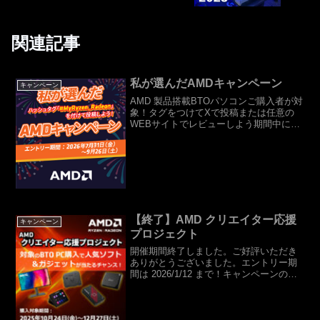
関連記事
私が選んだAMDキャンペーン
キャンペーン
AMD 製品搭載BTOパソコンご購入者が対
象！タグをつけてXで投稿または任意の
WEBサイトでレビューしよう期間中に対
象のAMD 製品搭載のBTOパソコンをご購
入いただき、X（旧Twitter）でAMD製品
の写真と「#MyRyzen_Rade...
【終了】AMD クリエイター応援
キャンペーン
プロジェクト
開催期間終了しました。ご好評いただき
ありがとうございました。エントリー期
間は 2026/1/12 まで！キャンペーンのご
案内AMD 製品搭載BTOパソコンご購入者
が対象、豪華賞品が当たるチャンス！期
間中に対象のAMD 製品搭載のBTOパソ
コ...