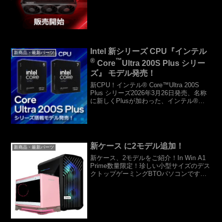
パフォーマンス、ビジュアルが一体と
なって、スムーズなフレームと圧倒的な
没入感を実現します。AMD RDNA™ 4 演
算...
Intel 新シリーズ CPU『インテル
新商品・最新パーツ
®
™
Core
Ultra 200S Plus シリー
ズ』 モデル発売！
新CPU！インテル® Core™Ultra 200S
Plus シリーズ2026年3月26日発売、名称
に新しくPlusが加わった、インテル®
Core™Ultra 200S Plusプロセッサー登
場！新機能&性能向上Plusからの新機能
In...
新ケース に2モデル追加！
新商品・最新パーツ
新ケース、2モデルをご紹介！In Win A1
Prime数量限定！珍しい小型サイズのデス
クトップゲーミングBTOパソコンです！
IN WINの人気Mini-ITXケース「A1」シ
リーズの最新モデル「A1 Prime」。標準
搭載の80PLUS...