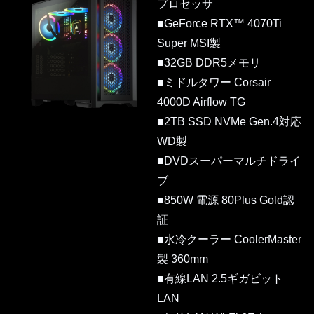
プロセッサ
■GeForce RTX™ 4070Ti
Super MSI製
■32GB DDR5メモリ
■ミドルタワー Corsair
4000D Airflow TG
■2TB SSD NVMe Gen.4対応
WD製
■DVDスーパーマルチドライ
ブ
■850W 電源 80Plus Gold認
証
■水冷クーラー CoolerMaster
製 360mm
■有線LAN 2.5ギガビット
LAN