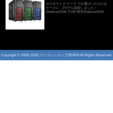
カスタマイズ ケース でお選びいただける
ケースに、2モデル追加しました！
SharkoonSHA-T3-W REDSharkoonSHA-
T3-W BLUESharkoonSHA-T3-W
GREENSharkoonSHA-S25-WShar...
Copyright © 2006-2026 パソコンショップSEVEN All Rights Reserved.