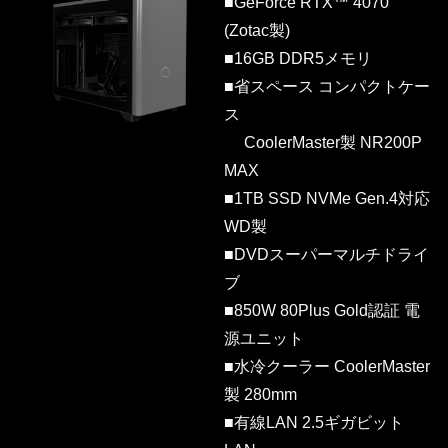
■GeForce RTX™ 4070
(Zotac製)
■16GB DDR5メモリ
■省スペース コンパクトケー
ス
CoolerMaster製 NR200P
MAX
■1TB SSD NVMe Gen.4対応
WD製
■DVDスーパーマルチドライ
ブ
■850W 80Plus Gold認証 電
源ユニット
■水冷クーラー CoolerMaster
製 280mm
■有線LAN 2.5ギガビット