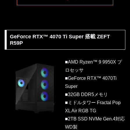
GeForce RTX™ 4070 Ti Super 搭載 ZEFT
R59P
■AMD Ryzen™ 9 9950X プ
ロセッサ
■GeForce RTX™ 4070Ti
Super
■32GB DDR5メモリ
■ミドルタワー Fractal Pop
XL Air RGB TG
■2TB SSD NVMe Gen.4対応
WD製