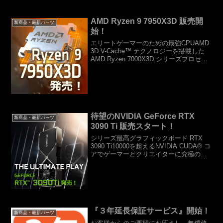
AMD Ryzen 9 7950X3D 販売開
新商品・最新パーツ
始！
エリートゲーマーのための最強CPUAMD
3D V-Cache™ テクノロジーを搭載した
AMD Ryzen 7000X3D シリーズプロセッ
サーなら、ゲーミング・パフォーマンス
の大幅な向上を味わうことができます。
AMD Ryzen™ 9 ...
待望のNVIDIA GeForce RTX
新商品・最新パーツ
3090 Ti 販売スタート！
シリーズ最高グラフィックボード RTX
3090 Ti10000を超えるNVIDIA CUDA® コ
アでゲーマーとクリエイターに究極のパ
フォーマンスを提供NVIDIA CUDA® コ
ア 10752ブースト クロック 1.86 GHz
ベース ...
『３年延長保証サービス』開始！
新商品・最新パーツ