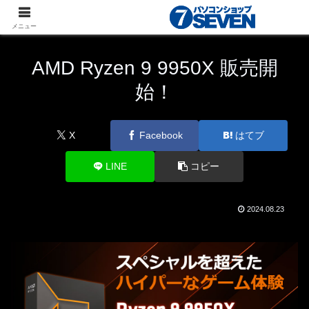
パソコンショップSEVEN
ニュース
新商品・最新
メニュー
パーツ
AMD Ryzen 9 9950X 販売開
始！
X
Facebook
はてブ
LINE
コピー
2024.08.23