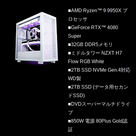
■AMD Ryzen™ 9 9950X プ
ロセッサ
■GeForce RTX™ 4080
Super
■32GB DDR5メモリ
■ミドルタワー NZXT H7
Flow RGB White
■2TB SSD NVMe Gen.4対応
WD製
■2TB SSD (データ用セカン
ドSSD)
■DVDスーパーマルチドライ
ブ
■850W 電源 80Plus Gold認
証