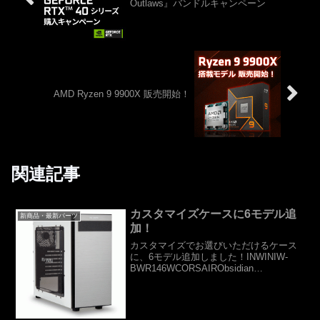
Outlaws』バンドルキャンペーン
AMD Ryzen 9 9900X 販売開始！
関連記事
カスタマイズケースに6モデル追
新商品・最新パーツ
加！
カスタマイズでお選びいただけるケース
に、6モデル追加しました！INWINIW-
BWR146WCORSAIRObsidian
450DCoolerMasterCM Storm
StrykerCORSAIRGraphite 760TCorsai...