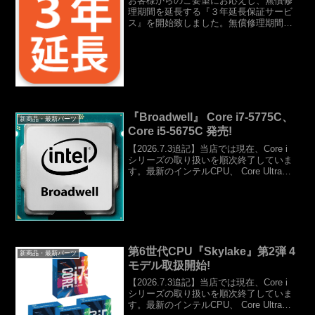
お客様からのご要望にお応えし、無償修
理期間を延長する『３年延長保証サービ
ス』を開始致しました。無償修理期間が
３年間(通常保証＋２年間)に延長されま
す。通常の１年間保証では不安な方はご
利用ください。カスタマイズ画面よりご
選択いただけます。詳細...
『Broadwell』 Core i7-5775C、
新商品・最新パーツ
Core i5-5675C 発売!
【2026.7.3追記】当店では現在、Core i
シリーズの取り扱いを順次終了していま
す。最新のインテルCPU、 Core Ultraシ
リーズをご検討ください。『Broadwell』
Core i7-5775C、Core i5-5675C...
第6世代CPU『Skylake』第2弾 4
新商品・最新パーツ
モデル取扱開始!
【2026.7.3追記】当店では現在、Core i
シリーズの取り扱いを順次終了していま
す。最新のインテルCPU、 Core Ultraシ