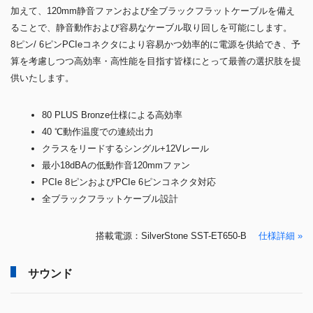
加えて、120mm静音ファンおよび全ブラックフラットケーブルを備え
ることで、静音動作および容易なケーブル取り回しを可能にします。
8ピン/ 6ピンPCIeコネクタにより容易かつ効率的に電源を供給でき、予
算を考慮しつつ高効率・高性能を目指す皆様にとって最善の選択肢を提
供いたします。
80 PLUS Bronze仕様による高効率
40 ℃動作温度での連続出力
クラスをリードするシングル+12Vレール
最小18dBAの低動作音120mmファン
PCIe 8ピンおよびPCIe 6ピンコネクタ対応
全ブラックフラットケーブル設計
搭載電源：SilverStone SST-ET650-B
仕様詳細 »
サウンド