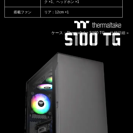
ク ×1、ヘッドホン ×1
搭載ファン
リア：12cm ×1
ケース：Thermaltake S100 TG
仕様詳細 »