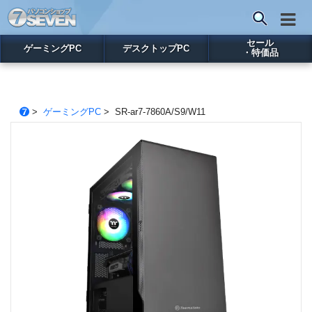
セール
ゲーミングPC
デスクトップPC
・特価品
>
ゲーミングPC
> SR-ar7-7860A/S9/W11