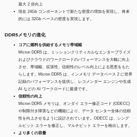
最大 2 倍向上
現在 24Gb コンポーネントで新たな密度の増加を実現し、将来
的には 32Gb ベースの密度を実現します。
DDR5メモリの進化
コアに燃料を供給するメモリ帯域幅
Micron DDR5 は、ミッションクリティカルなエンタープライズ
およびクラウドのワークロードのパフォーマンスを大幅に向上
させ、帯域幅、拡張性、信頼性のレベル向上による恩恵をもた
らします。Micron DDR5 は、インメモリ データベース 2 に世界
記録のパフォーマンスを提供し、レコメンダー エンジンや生成
AI などの AI ワークロードに最適です。
信頼性の向上
Micron DDR5 メモリは、オンダイ エラー修正コード (ODECC)
や制限付き障害などの機能により、データ センター全体の信頼
性を向上させるように設計されています。ODECC は、シング
ルビット エラーを修正し、マルチビット エラーを検出します。
より多くの容量