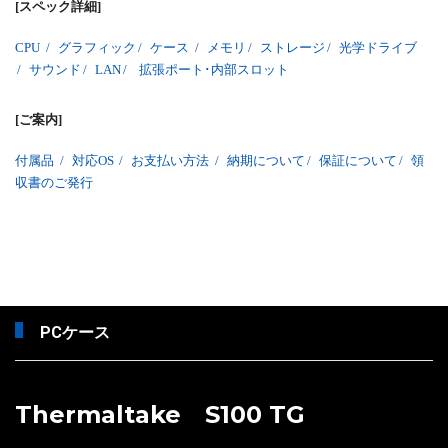
[スペック詳細]
CPU
/
グラフィック
/
ケース
/
メモリ
/
ストレージ
/
光学ドライブ
/
サウンド
/
LAN
/
拡張ポート･内部スロット
[ご案内]
付属品
/
対応OS
/
お支払い方法
/
納期について
/
保証について
/
領
収書のご発行
PCケース
Thermaltake S100 TG