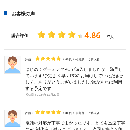
お客様の声
4.86
総合評価
/7人
評価：
/
60代
/
福島県
/
ご購入者
はじめてゲーミングPCで購入しましたが、満足し
ています!予定より早くPCのお届けしていただきま
して、ありがとうございました!ご縁があれば利用
する予定です!
投稿日：
2024年
12月
23日
評価：
/
30代
/
京都府
/
ご購入者
電話の対応が丁寧でよかったです。とても迅速丁寧
なPC制作有り難うございました。次回も機会が御