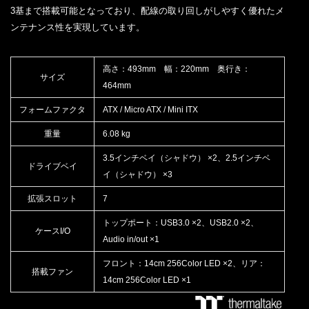
3基まで搭載可能となっており、配線の取り回しがしやすく優れたメ
ンテナンス性を実現しています。
高さ：493mm 幅：220mm 奥行き：
サイズ
464mm
フォームファクタ
ATX / Micro ATX / Mini ITX
重量
6.08 kg
3.5インチベイ（シャドウ） ×2、2.5インチベ
ドライブベイ
イ（シャドウ） ×3
拡張スロット
7
トップポート：USB3.0 ×2、USB2.0 ×2、
ケースI/O
Audio in/out ×1
フロント：14cm 256Color LED ×2、リア：
搭載ファン
14cm 256Color LED ×1