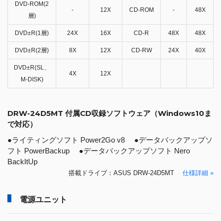
DVD-ROM(2
-
12X
CD-ROM
-
48X
層)
DVD±R(1層)
24X
16X
CD-R
48X
48X
DVD±R(2層)
8X
12X
CD-RW
24X
40X
DVD±R(SL、
4X
12X
M-DISK)
DRW-24D5MT 付属CD収録ソフトウェア（Windows10ま
で対応）
●ライティングソフト Power2Go v8 ●データバックアップソ
フト PowerBackup ●データバックアップソフト Nero
BackItUp
搭載ドライブ：ASUS DRW-24D5MT
仕様詳細 »
電源ユニット