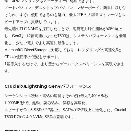
集、3Dレンダリングもスピーディーに処理できます。
ノートパソコン、デスクトップパソコン、マザーボードに簡単に取り付
けられ、すぐに使用できるのも魅力。最大2TBの大容量ストレージもス
ピードアップに貢献しています。
最先端のTLC NANDを採用したことで、消費電力対性能比が40%向上
し、Gen3より2倍高速になったT500は、システムパフォーマンスを最適
化し、少ない電力でより高速に動作します。
Microsoft® DirectStorageに対応しており、レンダリングの高速化6と
CPUの使用率の低減もサポート。
1基導入するだけで、より豊かなゲームエクスペリエンスを実現できま
す。
CrucialのLightning Gen4パフォーマンス
シーケンシャル読込・書込の速度はそれぞれ最大7,400MB/秒、
7,000MB/秒で、起動、読み込み、保存を高速化。
スピードがGen3 SSDの2倍以上、SATAの12倍以上に進化した、Crucial
T500 PCle® 4.0 NVMe SSDの登場です。