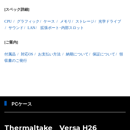
[スペック詳細]
CPU
/
グラフィック
/
ケース
/
メモリ
/
ストレージ
/
光学ドライブ
/
サウンド
/
LAN
/
拡張ポート･内部スロット
[ご案内]
付属品
/
対応OS
/
お支払い方法
/
納期について
/
保証について
/
領
収書のご発行
PCケース
Thermaltake Versa H26