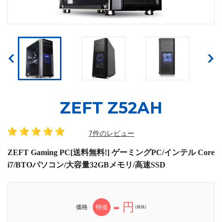
ZEFT Z52AH
7件のレビュー
ZEFT Gaming PC[送料無料!] ゲーミングPC/インテル Core
i7/BTOパソコン/大容量32GBメモリ/高速SSD
-
円
価格
特価
(税抜)