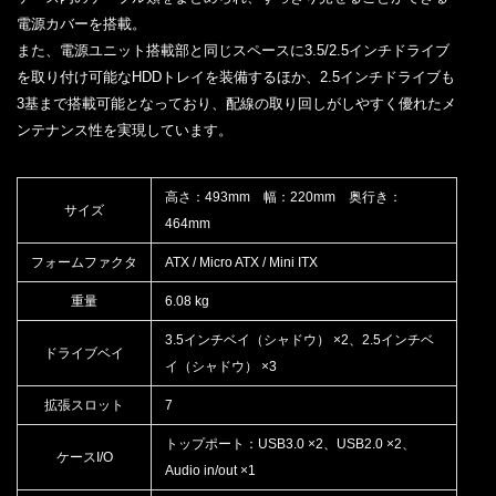
電源カバーを搭載。
また、電源ユニット搭載部と同じスペースに3.5/2.5インチドライブ
を取り付け可能なHDDトレイを装備するほか、2.5インチドライブも
3基まで搭載可能となっており、配線の取り回しがしやすく優れたメ
ンテナンス性を実現しています。
高さ：493mm 幅：220mm 奥行き：
サイズ
464mm
フォームファクタ
ATX / Micro ATX / Mini ITX
重量
6.08 kg
3.5インチベイ（シャドウ） ×2、2.5インチベ
ドライブベイ
イ（シャドウ） ×3
拡張スロット
7
トップポート：USB3.0 ×2、USB2.0 ×2、
ケースI/O
Audio in/out ×1