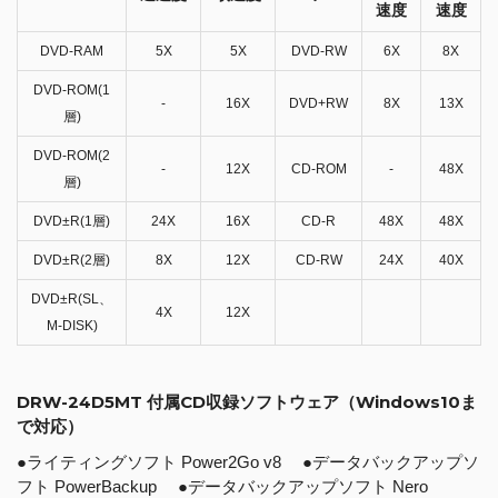
速度
速度
DVD-RAM
5X
5X
DVD-RW
6X
8X
DVD-ROM(1
-
16X
DVD+RW
8X
13X
層)
DVD-ROM(2
-
12X
CD-ROM
-
48X
層)
DVD±R(1層)
24X
16X
CD-R
48X
48X
DVD±R(2層)
8X
12X
CD-RW
24X
40X
DVD±R(SL、
4X
12X
M-DISK)
DRW-24D5MT 付属CD収録ソフトウェア（Windows10ま
で対応）
●ライティングソフト Power2Go v8 ●データバックアップソ
フト PowerBackup ●データバックアップソフト Nero