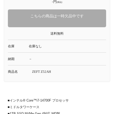
-円
(税込)
こちらの商品は一時欠品中です
送料無料
在庫
在庫なし
納期
－
商品名
ZEFT Z52AH
■インテル® Core™i7-14700F プロセッサ
■ミドルタワーケース
■1TB SSD NVMe Gen.4対応 WD製