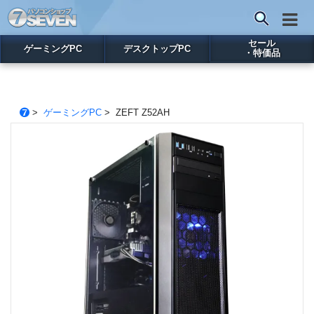
セール
ゲーミングPC
デスクトップPC
・特価品
>
ゲーミングPC
> ZEFT Z52AH