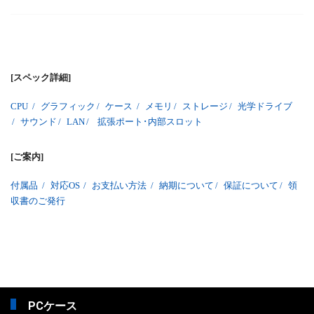
[スペック詳細]
CPU
/
グラフィック
/
ケース
/
メモリ
/
ストレージ
/
光学ドライブ
/
サウンド
/
LAN
/
拡張ポート･内部スロット
[ご案内]
付属品
/
対応OS
/
お支払い方法
/
納期について
/
保証について
/
領
収書のご発行
PCケース