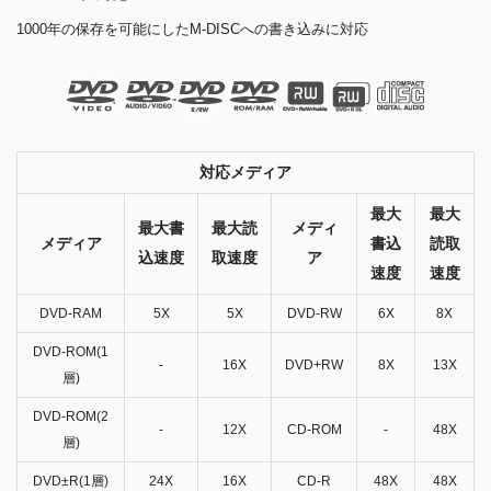
1000年の保存を可能にしたM-DISCへの書き込みに対応
対応メディア
最大
最大
最大書
最大読
メディ
メディア
書込
読取
込速度
取速度
ア
速度
速度
DVD-RAM
5X
5X
DVD-RW
6X
8X
DVD-ROM(1
-
16X
DVD+RW
8X
13X
層)
DVD-ROM(2
-
12X
CD-ROM
-
48X
層)
DVD±R(1層)
24X
16X
CD-R
48X
48X