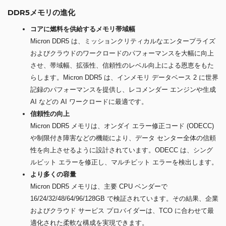
DDR5メモリの進化
コアに燃料を供給するメモリ帯域幅
Micron DDR5 は、ミッションクリティカルなエンタープライズ
およびクラウドのワークロードのパフォーマンスを大幅に向上
させ、帯域幅、拡張性、信頼性のレベル向上による恩恵をもた
らします。Micron DDR5 は、インメモリ データベース 2 に世界
記録のパフォーマンスを提供し、レコメンダー エンジンや生成
AI などの AI ワークロードに最適です。
信頼性の向上
Micron DDR5 メモリは、オンダイ エラー修正コード (ODECC)
や制限付き障害などの機能により、データ センター全体の信頼
性を向上させるように設計されています。ODECC は、シング
ルビット エラーを修正し、マルチビット エラーを検出します。
より多くの容量
Micron DDR5 メモリは、主要 CPU ベンダーで
16/24/32/48/64/96/128GB で検証されています。その結果、企業
およびクラウド サービス プロバイダーは、TCO に合わせて最
適化された柔軟な構成を実現できます。