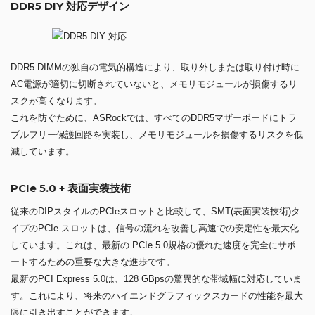
DDR5 DIY 対応デザイン
DDR5 DIMMの独自の電気的構造により、取り外しまたは取り付け時に
AC電源が適切に切断されていないと、メモリモジュールが損傷するリ
スクが高くなります。
これを防ぐために、ASRockでは、すべてのDDR5マザーボードにトラ
ブルフリー保護回路を実装し、メモリモジュールを損傷するリスクを低
減しています。
PCIe 5.0 + 表面実装技術
従来のDIPスタイルのPCIeスロットと比較して、SMT(表面実装技術)タ
イプのPCIe スロットは、信号の流れを改善し高速での安定性を最大化
しています。これは、最新の PCIe 5.0規格の優れた速度を完全にサポ
ートするための重要な大きな進歩です。
最新のPCI Express 5.0は、128 GBpsの驚異的な帯域幅に対応していま
す。これにより、将来のハイエンドグラフィックスカードの性能を最大
限に引き出すことができます。