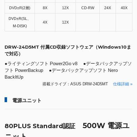
DVD±R(2層)
8X
12X
CD-RW
24X
40X
DVD±R(SL、
4X
12X
M-DISK)
DRW-24D5MT 付属CD収録ソフトウェア（Windows10ま
で対応）
●ライティングソフト Power2Go v8 ●データバックアップソ
フト PowerBackup ●データバックアップソフト Nero
BackItUp
搭載ドライブ：ASUS DRW-24D5MT
仕様詳細 »
電源ユニット
500W 電源ユ
80PLUS Standard認証
ニット