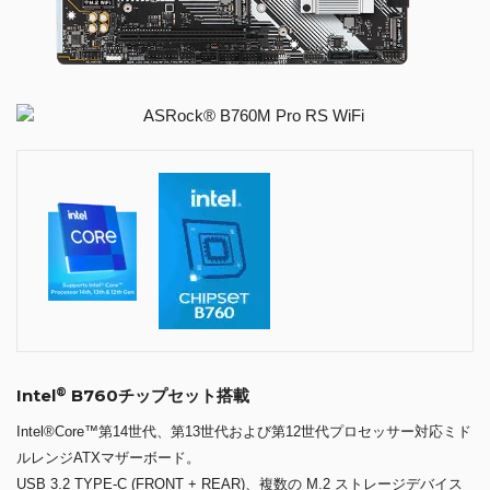
®
Intel
B760チップセット搭載
Intel®Core™第14世代、第13世代および第12世代プロセッサー対応ミド
ルレンジATXマザーボード。
USB 3.2 TYPE-C (FRONT + REAR)、複数の M.2 ストレージデバイス