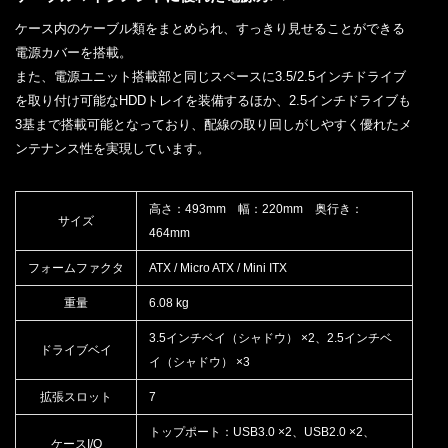
ケース内のケーブル類をまとめられ、すっきり見せることができる
電源カバーを搭載。
また、電源ユニット搭載部と同じスペースに3.5/2.5インチドライブ
を取り付け可能なHDDトレイを装備するほか、2.5インチドライブも
3基まで搭載可能となっており、配線の取り回しがしやすく優れたメ
ンテナンス性を実現しています。
高さ：493mm 幅：220mm 奥行き：
サイズ
464mm
フォームファクタ
ATX / Micro ATX / Mini ITX
重量
6.08 kg
3.5インチベイ（シャドウ） ×2、2.5インチベ
ドライブベイ
イ（シャドウ） ×3
拡張スロット
7
トップポート：USB3.0 ×2、USB2.0 ×2、
ケースI/O