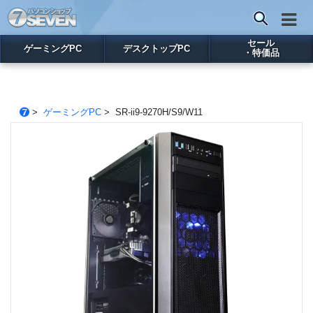
セール
ゲーミングPC
デスクトップPC
・特価品
>
ゲーミングPC
> SR-ii9-9270H/S9/W11