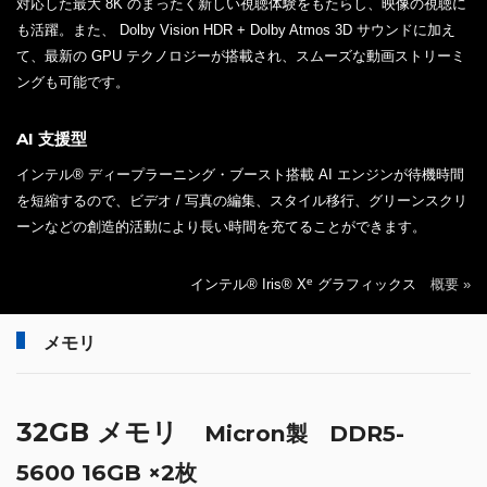
対応した最大 8K のまったく新しい視聴体験をもたらし、映像の視聴に
も活躍。また、 Dolby Vision HDR + Dolby Atmos 3D サウンドに加え
て、最新の GPU テクノロジーが搭載され、スムーズな動画ストリーミ
ングも可能です。
AI 支援型
インテル® ディープラーニング・ブースト搭載 AI エンジンが待機時間
を短縮するので、ビデオ / 写真の編集、スタイル移行、グリーンスクリ
ーンなどの創造的活動により長い時間を充てることができます。
e
インテル® Iris® X
グラフィックス
概要 »
メモリ
32GB メモリ
Micron製 DDR5-
5600 16GB ×2枚