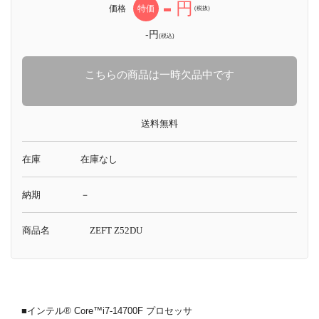
-
円
価格
特価
(税抜)
-円
(税込)
こちらの商品は一時欠品中です
送料無料
在庫
在庫なし
納期
－
商品名
ZEFT Z52DU
■インテル® Core™i7-14700F プロセッサ