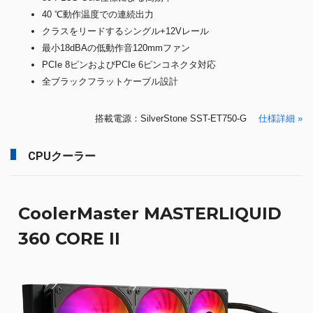
40 ℃動作温度での連続出力
クラスをリードするシングル+12Vレール
最小18dBAの低動作音120mmファン
PCIe 8ピンおよびPCIe 6ピンコネクタ対応
全ブラックフラットケーブル設計
搭載電源：SilverStone SST-ET750-G
仕様詳細 »
CPUクーラー
CoolerMaster MASTERLIQUID
360 CORE II