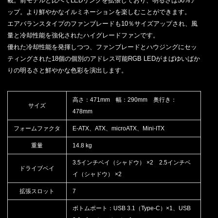
載。前モデルと比べてLEDリングを拡張しており、明るさは50%ア
ップ。より鮮やかなイルミネーションを楽しむことができます。
エアバランスタイプのファンブレードも10％サイズアップされ、風
量と冷却性能を強化されたハイグレードファンです。
優れた冷却性能を発揮しつつ、ファンブレードとハウジングにセッ
ティングされた18個の個別のアドレス可能RGB LEDがまばゆいばか
りの明るさと鮮やかな色彩を演出します。
高さ：471mm 幅：290mm 奥行き：
サイズ
478mm
フォームファクタ
E-ATX、ATX、microATX、Mini-ITX
重量
14.8 kg
3.5インチベイ（シャドウ） ×2 2.5インチベ
ドライブベイ
イ（シャドウ） ×2
拡張スロット
7
ボトムポート：USB 3.1（Type-C）×1、USB