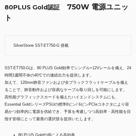
750W 電源ユニッ
80PLUS Gold認証
ト
SilverStone SST-ET750-G 搭載
SST-ET750-Gは、80 PLUS Gold効率でシングル+12Vレールを備え、24
時間1週間不休の40℃での連続出力を提供します。
加えて、120mm静音ファンおよび全ブラックフラットケーブルを備え
ることで、静音動作および容易なケーブル取り回しを可能にします。
高性能グラフィックスカードを備えたハイエンドシステムにも、
Essential GoldシリーズPSUの標準8ピン/ 6ピンPCIeコネクタにより容
易かつ効率的に電源を供給でき、予算を考慮しつつ高効率・高性能を目
指す皆様にとって最善の選択肢を提供いたします。
80 PLUS Gold仕様による高効率