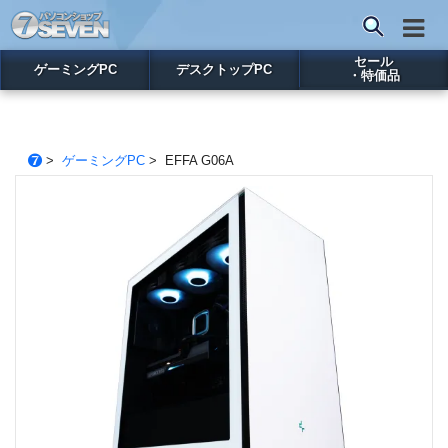
セール
ゲーミングPC
デスクトップPC
・特価品
>
ゲーミングPC
> EFFA G06A