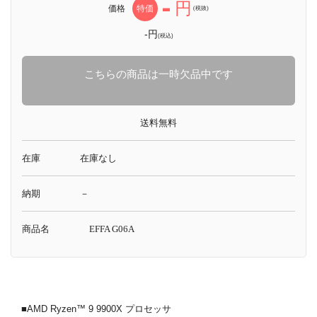
-
円
価格
特価
(税抜)
-円
(税込)
こちらの商品は一時欠品中です
送料無料
在庫
在庫なし
納期
－
商品名
EFFA G06A
■AMD Ryzen™ 9 9900X プロセッサ