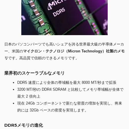
日本のパソコンパーツでも高いシェアを誇る世界最大級の半導体メーカ
ー、米国の
マイクロン・テクノロジ（Micron Technology）社製のメモ
リ
です。高品質で信頼のできるメモリです。
業界初のスケーラブルなメモリ
DDR5 速度により全体の帯域幅を最大 8000 MT/秒まで拡張
3200 MT/秒の DDR4 SDRAM と比較してメモリ帯域幅が全体で
最大 2 倍向上
現在 24Gb コンポーネントで新たな密度の増加を実現し、将来
的には 32Gb ベースの密度を実現します。
DDR5メモリの進化