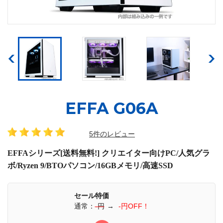
EFFA G06A
5件のレビュー
EFFAシリーズ[送料無料!] クリエイター向けPC/人気グラ
ボ/Ryzen 9/BTOパソコン/16GBメモリ/高速SSD
セール特価
通常：
-円
→
-円OFF！