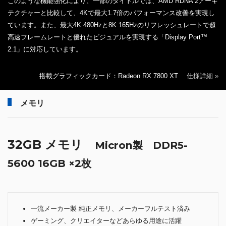
このような機能強化により、一部のタイトルでは、AMD RDNA 2アーキ
テクチャーと比較して、4Kで最大1.7倍のパフォーマンス改善を実現し
ています。また、最大4K 480Hzと8K 165Hzのリフレッシュレートで超
高速フレームレートと優れたビジュアルを実現する「Display Port™
2.1」に対応しています。
搭載グラフィックカード：Radeon RX 7800 XT
仕様詳細 »
メモリ
32GB メモリ
Micron製 DDR5-
5600 16GB ×2枚
一流メーカー製 純正メモリ、メーカーフルテスト済み
ゲーミング、クリエイターなどあらゆる用途に活躍