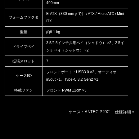
490mm
E-ATX（330 mmまで） / ATX / Micro ATX / Mini
フォームファクタ
ITX
重量
約8.1 kg
3.5/2.5インチ共用ベイ（シャドウ） ×2、2.5イ
ドライブベイ
ンチベイ（シャドウ） ×2
拡張スロット
7
フロントポート：USB3.0 ×2、オーディオ
ケースI/O
in/out ×1、Type-C 3.2 Gen2 ×1
搭載ファン
フロント PWM 12cm ×3
ケース：ANTEC P20C
仕様詳細 »