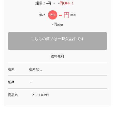
通常：
-円
→
-円OFF！
-
円
価格
特価
(税抜)
-円
(税込)
こちらの商品は一時欠品中です
送料無料
在庫
在庫なし
納期
－
商品名
ZEFT R59Y