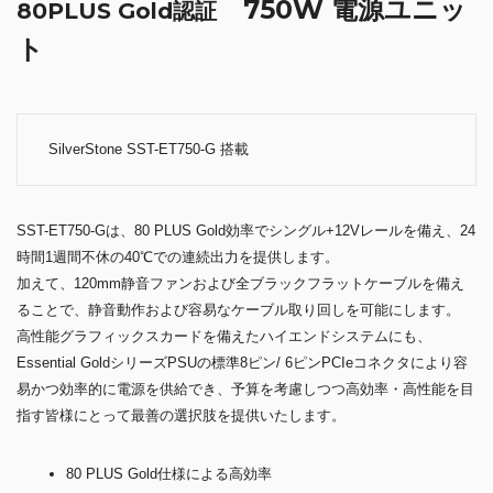
750W 電源ユニッ
80PLUS Gold認証
ト
SilverStone SST-ET750-G 搭載
SST-ET750-Gは、80 PLUS Gold効率でシングル+12Vレールを備え、24
時間1週間不休の40℃での連続出力を提供します。
加えて、120mm静音ファンおよび全ブラックフラットケーブルを備え
ることで、静音動作および容易なケーブル取り回しを可能にします。
高性能グラフィックスカードを備えたハイエンドシステムにも、
Essential GoldシリーズPSUの標準8ピン/ 6ピンPCIeコネクタにより容
易かつ効率的に電源を供給でき、予算を考慮しつつ高効率・高性能を目
指す皆様にとって最善の選択肢を提供いたします。
80 PLUS Gold仕様による高効率