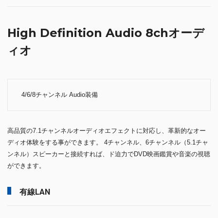
必要に応じてエアーフローと静圧を最大化し、高性能FDBファンファン
により、最小限のノイズレベルで高性能冷却を実現します。
ファン回転数：500 - 1800RPM ± 10% / 風量：最大66.47CFM / 風圧：
2.04mmAq / 音響ノイズ：最大29dBA / 本体サイズ：127×97×155mm /
ヒートシンクサイズ：120×45×152mm
搭載CPUクーラー：DEEPCOOL AK400
仕様詳細 »
サウンド
High Definition Audio 8chオーデ
ィオ