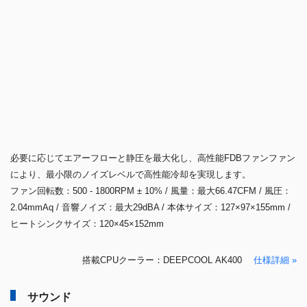
ロー型CPUクーラー
DeepCool AK400 は、独自のマトリックスフィンデザインと優れた放熱
と静かなノイズレベルを提供する高性能 FDB ファンと、4 本のヒート
パイプを備えた高い互換性の CPU クーラーです。
高度な放熱
独自のマトリックスフィンデザインを施した高密度設計のフィンと
6mm径の 4 本のヒートパイプは、プロセッサから急速に熱を伝達しフ
ィンを通して放熱、優れた放熱効率を実現します。
流体ダイナミックベアリングファン