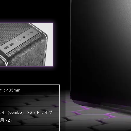
き：493mm
チベイ（combo） ×6（ドライブ
用 ×2）