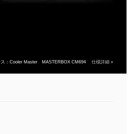
ス：Cooler Master MASTERBOX CM694
仕様詳細 »