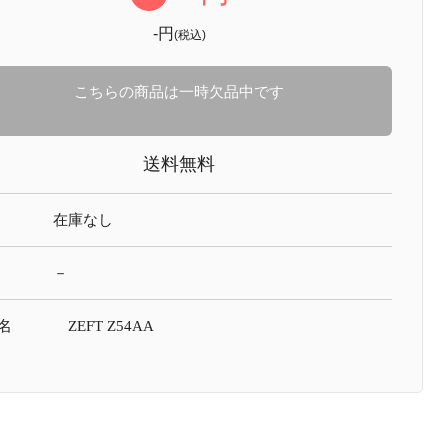
-円
(税込)
こちらの商品は一時欠品中です
送料無料
在庫なし
－
名
ZEFT Z54AA