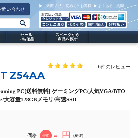
ご利用方法・初めてのお客様
よくあるご質問
お問い合わせ
セール
スペックから
・特価品
商品を探す
6件のレビュー
T Z54AA
Gaming PC[送料無料] ゲーミングPC/人気VGA/BTO
/大容量128GBメモリ/高速SSD
-
円
価格
(税抜)
特価