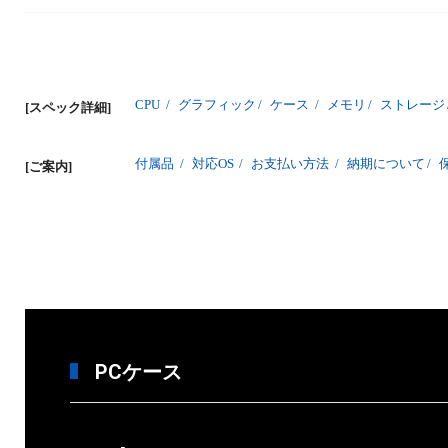
CPU
/
グラフィック
/
ケース
/
メモリ
/
ストレージ
[スペック詳細]
付属品
/
対応OS
/
お支払い方法
/
納期について
/
[ご案内]
PCケース