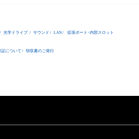
/
光学ドライブ
/
サウンド
/
LAN
/
拡張ポート･内部スロット
保証について
/
領収書のご発行