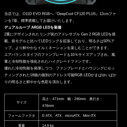
当店では、O11D EVO RGBへ『DeepCool CF120 PLUS』12cmファ
ンを7基、標準搭載してお届けいたします。
デュアルループ ARGB LEDを装備
2重にデザインされたリング状のアドレサブル Gen 2 RGB LEDを搭
載。前モデルと比べてLEDリングを拡張しており、明るさは50%ア
ップ。より鮮やかなイルミネーションを楽しむことができます。
エアバランスタイプのファンブレードも10％サイズアップされ、風
量と冷却性能を強化されたハイグレードファンです。
優れた冷却性能を発揮しつつ、ファンブレードとハウジングにセッ
ティングされた18個の個別のアドレス可能RGB LEDがまばゆいばか
りの明るさと鮮やかな色彩を演出します。
高さ：471mm 幅：290mm 奥行き：
サイズ
478mm
フォームファクタ
E-ATX、ATX、microATX、Mini-ITX
重量
14.8 kg