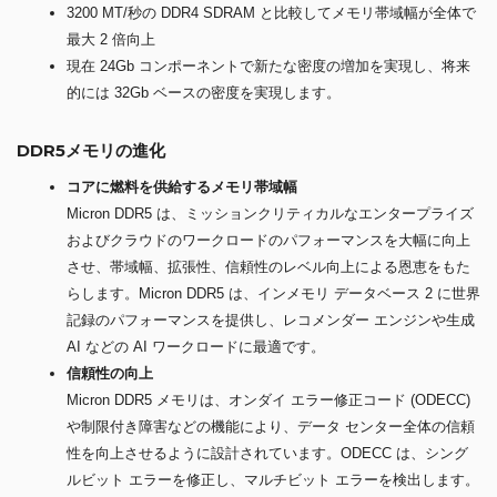
3200 MT/秒の DDR4 SDRAM と比較してメモリ帯域幅が全体で
最大 2 倍向上
現在 24Gb コンポーネントで新たな密度の増加を実現し、将来
的には 32Gb ベースの密度を実現します。
DDR5メモリの進化
コアに燃料を供給するメモリ帯域幅
Micron DDR5 は、ミッションクリティカルなエンタープライズ
およびクラウドのワークロードのパフォーマンスを大幅に向上
させ、帯域幅、拡張性、信頼性のレベル向上による恩恵をもた
らします。Micron DDR5 は、インメモリ データベース 2 に世界
記録のパフォーマンスを提供し、レコメンダー エンジンや生成
AI などの AI ワークロードに最適です。
信頼性の向上
Micron DDR5 メモリは、オンダイ エラー修正コード (ODECC)
や制限付き障害などの機能により、データ センター全体の信頼
性を向上させるように設計されています。ODECC は、シング
ルビット エラーを修正し、マルチビット エラーを検出します。