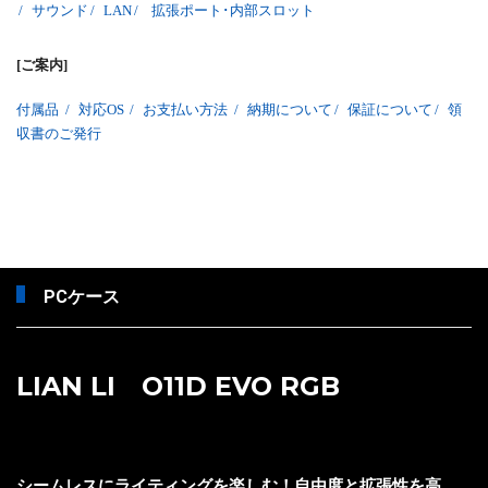
/
サウンド
/
LAN
/
拡張ポート･内部スロット
[ご案内]
付属品
/
対応OS
/
お支払い方法
/
納期について
/
保証について
/
領
収書のご発行
PCケース
LIAN LI O11D EVO RGB
シームレスにライティングを楽しむ！自由度と拡張性を高