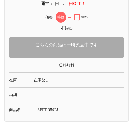
通常：
-円
→
-円OFF！
-
円
価格
特価
(税抜)
-円
(税込)
こちらの商品は一時欠品中です
送料無料
在庫
在庫なし
納期
－
商品名
ZEFT R59FJ