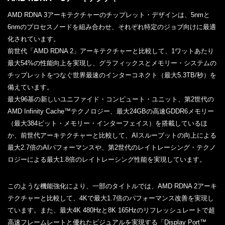
AMD RDNA 3アーキテクチャーのチップレット・デザインは、5nmと
6nmのプロセスノードを組み合わせ、それぞれ特定のジョブ向けに最適
化されています。
前世代「AMD RDNA 2」アーキテクチャーと比較して、1ワットあたり
最大54%の性能向上を実現し、グラフィックスとメモリー・システムの
チップレットをつなぐ世界最速のインターコネクト（最大5.3TB/秒）を
備えています。
最大96基の新しいユニファイド・コンピュート・ユニット、第2世代の
AMD Infinity Cache™テクノロジー、最大24GBの高速GDDR6メモリー
（最大384ビット・メモリー・インターフェイス）を搭載しているほ
か、前世代アーキテクチャーと比較して、AIスループットの向上による
最大2.7倍のAIパフォーマンスや、第2世代のレイトレーシング・テクノ
ロジーによる最大1.8倍のレイトレーシング性能を実現しています。
このような機能強化により、一部のタイトルでは、AMD RDNA 2アーキ
テクチャーと比較して、4Kで最大1.7倍のパフォーマンス改善を実現し
ています。また、最大4K 480Hzと8K 165Hzのリフレッシュレートで超
高速フレームレートと優れたビジュアルを実現する「Display Port™