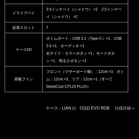
3.5インチベイ（シャドウ） ×2 2.5インチベ
ドライブベイ
イ（シャドウ） ×2
拡張スロット
7
ボトムポート：USB 3.1（Type-C）×1、USB
3.0 ×1、オーディオ ×1
ケースI/O
右サイド：カラーボタン ×1、モードボタ
ン ×1、明るさボタン ×1
フロント（マザーボード横）：12cm ×3、ボト
搭載ファン
ム：12cm ×3、リア：12cm ×1（すべて
DeepCool CF120 PLUS）
ケース：LIAN LI O11D EVO RGB
仕様詳細 »