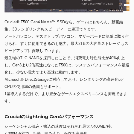
Crucial® T500 Gen4 NVMe™ SSDなら、ゲームはもちろん、動画編
集、3Dレンダリングもスピーディーに処理できます。
ノートパソコン、デスクトップパソコン、マザーボードに簡単に取り付
けられ、すぐに使用できるのも魅力。最大2TBの大容量ストレージもス
ピードアップに貢献しています。
最先端のTLC NANDを採用したことで、消費電力対性能比が40%向上
し、Gen3より2倍高速になったT500は、システムパフォーマンスを最適
化し、少ない電力でより高速に動作します。
Microsoft® DirectStorageに対応しており、レンダリングの高速化6と
CPUの使用率の低減もサポート。
1基導入するだけで、より豊かなゲームエクスペリエンスを実現できま
す。
CrucialのLightning Gen4パフォーマンス
シーケンシャル読込・書込の速度はそれぞれ最大7,400MB/秒、
7,000MB/秒で、起動、読み込み、保存を高速化。