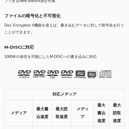
プできるNero BackItUpを付属
ファイルの暗号化と不可視化
Disc Encryption II機能を使えば、書き込むデータに対して暗号化を行う
ことができます。
M-DISCに対応
1000年の保存を可能にしたM-DISCへの書き込みに対応
対応メディア
最大
最大
最大書
最大読
メディ
メディア
書込
読取
込速度
取速度
ア
速度
速度