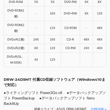
DVD-RAM
5X
5X
DVD-RW
6X
8X
DVD-ROM(1
-
16X
DVD+RW
8X
13X
層)
DVD-ROM(2
-
12X
CD-ROM
-
48X
層)
DVD±R(1層)
24X
16X
CD-R
48X
48X
DVD±R(2層)
8X
12X
CD-RW
24X
40X
DVD±R(SL、
4X
12X
M-DISK)
DRW-24D5MT 付属CD収録ソフトウェア（Windows10ま
で対応）
●ライティングソフト Power2Go v8 ●データバックアップソ
フト PowerBackup ●データバックアップソフト Nero
BackItUp
搭載ドライブ：ASUS DRW-24D5MT
仕様詳細 »