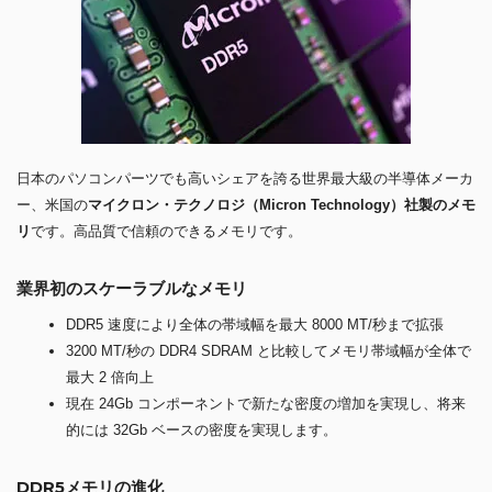
日本のパソコンパーツでも高いシェアを誇る世界最大級の半導体メーカ
ー、米国の
マイクロン・テクノロジ（Micron Technology）社製のメモ
リ
です。高品質で信頼のできるメモリです。
業界初のスケーラブルなメモリ
DDR5 速度により全体の帯域幅を最大 8000 MT/秒まで拡張
3200 MT/秒の DDR4 SDRAM と比較してメモリ帯域幅が全体で
最大 2 倍向上
現在 24Gb コンポーネントで新たな密度の増加を実現し、将来
的には 32Gb ベースの密度を実現します。
DDR5メモリの進化