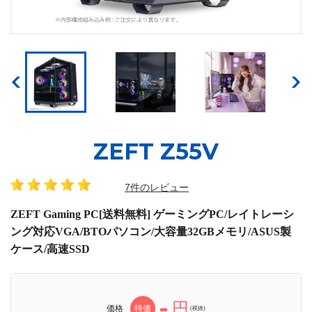
ZEFT Z55V
7件のレビュー
ZEFT Gaming PC[送料無料] ゲーミングPC/レイトレーシ
ング対応VGA/BTOパソコン/大容量32GBメモリ/ASUS製
ケース/高速SSD
-
円
価格
特価
(税抜)