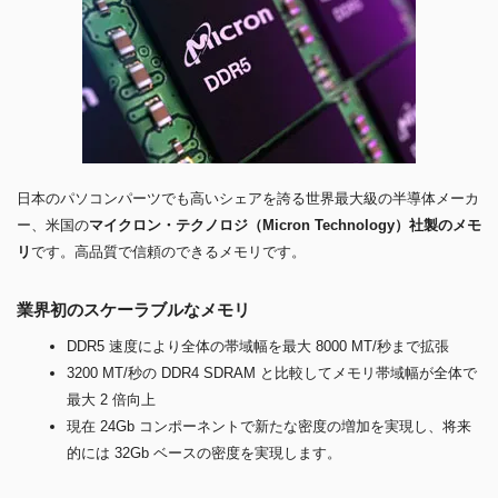
日本のパソコンパーツでも高いシェアを誇る世界最大級の半導体メーカ
ー、米国の
マイクロン・テクノロジ（Micron Technology）社製のメモ
リ
です。高品質で信頼のできるメモリです。
業界初のスケーラブルなメモリ
DDR5 速度により全体の帯域幅を最大 8000 MT/秒まで拡張
3200 MT/秒の DDR4 SDRAM と比較してメモリ帯域幅が全体で
最大 2 倍向上
現在 24Gb コンポーネントで新たな密度の増加を実現し、将来
的には 32Gb ベースの密度を実現します。