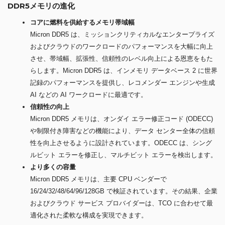
DDR5メモリの進化
コアに燃料を供給するメモリ帯域幅
Micron DDR5 は、ミッションクリティカルなエンタープライズ
およびクラウドのワークロードのパフォーマンスを大幅に向上
させ、帯域幅、拡張性、信頼性のレベル向上による恩恵をもた
らします。Micron DDR5 は、インメモリ データベース 2 に世界
記録のパフォーマンスを提供し、レコメンダー エンジンや生成
AI などの AI ワークロードに最適です。
信頼性の向上
Micron DDR5 メモリは、オンダイ エラー修正コード (ODECC)
や制限付き障害などの機能により、データ センター全体の信頼
性を向上させるように設計されています。ODECC は、シング
ルビット エラーを修正し、マルチビット エラーを検出します。
より多くの容量
Micron DDR5 メモリは、主要 CPU ベンダーで
16/24/32/48/64/96/128GB で検証されています。その結果、企業
およびクラウド サービス プロバイダーは、TCO に合わせて最
適化された柔軟な構成を実現できます。