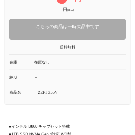
-円
(税込)
こちらの商品は一時欠品中です
送料無料
在庫
在庫なし
納期
－
商品名
ZEFT Z55V
■インテル B860 チップセット搭載
■1TB SSD NVMe Gen.4対応 WD製