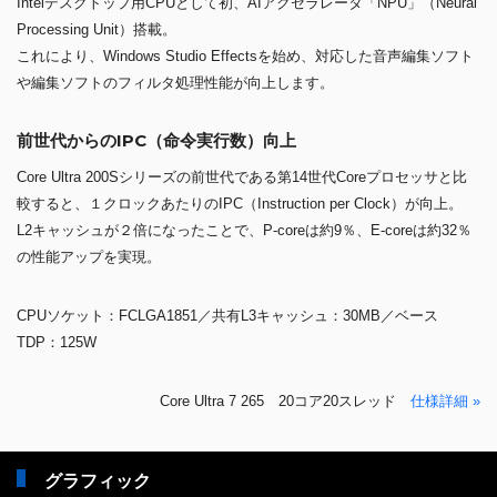
Intelデスクトップ用CPUとして初、AIアクセラレータ「NPU」（Neural
Processing Unit）搭載。
これにより、Windows Studio Effectsを始め、対応した音声編集ソフト
や編集ソフトのフィルタ処理性能が向上します。
前世代からのIPC（命令実行数）向上
Core Ultra 200Sシリーズの前世代である第14世代Coreプロセッサと比
較すると、１クロックあたりのIPC（Instruction per Clock）が向上。
L2キャッシュが２倍になったことで、P-coreは約9％、E-coreは約32％
の性能アップを実現。
CPUソケット：FCLGA1851／共有L3キャッシュ：30MB／ベース
TDP：125W
Core Ultra 7 265 20コア20スレッド
仕様詳細 »
グラフィック