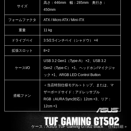
高さ：446mm 幅：285mm 奥行き：
サイズ
450mm
フォームファクタ
ATX / Micro ATX / Mini-ITX
重量
11 kg
ドライブベイ
3.5/2.5インチベイ（シャドウ） ×4
拡張スロット
8+2
USB 3.2 Gen1（Type-A） ×2、USB 3.2
ケースI/O
Gen2（Type-C） ×1、ヘッドホン/マイクジャ
ック ×1、ARGB LED Control Button
＜当店特別仕様モデル＞トップ、または、マ
ザーボードサイド：アドレッサブル
搭載ファン
RGB（AURA Sync対応）12cm ×3、リア：
12cm ×1
ケース：ASUS TUF Gaming GT502 Black
仕様詳細 »