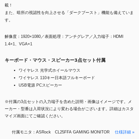
載！
また、暗所の視認性を向上させる「ダークブースト」機能も備えていま
す。
解像度：1920×1080／表面処理：アンチグレア／入力端子：HDMI
1.4×1、VGA×1
キーボード・マウス・スピーカー3点セット付属
ワイヤレス 光学式ホイールマウス
ワイヤレス 110キー日本語フルキーボード
USB電源 PCスピーカー
※付属の3点セットの入力端子を含めた説明・画像はイメージです。メ
ーカー・型番は入荷状況により変わる場合がございます。詳細はカスタ
マイズ画面にてご確認ください。
付属モニタ：ASRock CL25FFA GAMING MONITOR
仕様詳細 »