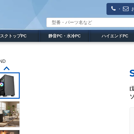
・
スクトップPC
静音PC・水冷PC
ハイエンドPC
9ND
[
ソ