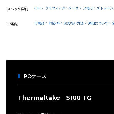
CPU
/
グラフィック
/
ケース
/
メモリ
/
ストレージ
[スペック詳細]
付属品
/
対応OS
/
お支払い方法
/
納期について
/
[ご案内]
PCケース
Thermaltake S100 TG