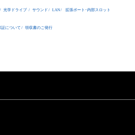
/
光学ドライブ
/
サウンド
/
LAN
/
拡張ポート･内部スロット
保証について
/
領収書のご発行