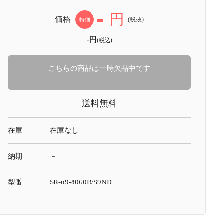
-
円
価格
(税抜)
特価
-円
(税込)
こちらの商品は一時欠品中です
送料無料
在庫
在庫なし
納期
－
型番
SR-u9-8060B/S9ND