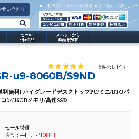
ご利用方法・初めてのお客様
よくあるご質問
お問い合わせ
セール
スペックから
・特価品
商品を探す
5件のレビュー
SR-u9-8060B/S9ND
送料無料] ハイグレードデスクトップPC/ミニ/BTOパ
コン/16GBメモリ/高速SSD
セール特価
通常：
-円
→
-円OFF！