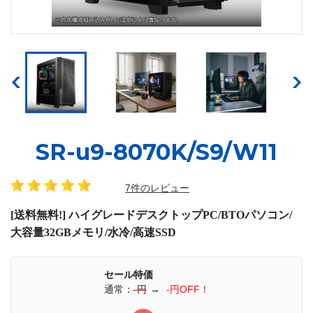
SR-u9-8070K/S9/W11
7件のレビュー
[送料無料!] ハイグレードデスクトップPC/BTOパソコン/
大容量32GBメモリ/水冷/高速SSD
セール特価
通常：
-円
→
-円OFF！