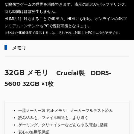
な映像でゲームの世界を堪能できます。表示の乱れやバッファリング、
待ち時間はほぼ発生しません。
HDMI2.1に対応することで4K出力、HDRにも対応。オンラインの4Kプ
レミアムコンテンツもPCで視聴可能となります。
※8Kまた4K解像度で表示するには、それぞれに対応したPCモニタが必要です。
メモリ
32GB メモリ
Crucial製 DDR5-
5600 32GB ×1枚
一流メーカー製 純正メモリ、メーカーフルテスト済み
読み込みも、ファイル転送も、より速く
ゲーミング、クリエイターなどあらゆる用途に活躍
安心の無期限保証