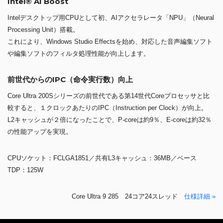
Intel® AI Boost
Intelデスクトップ用CPUとして初、AIアクセラレータ「NPU」（Neural
Processing Unit）搭載。
これにより、Windows Studio Effectsを始め、対応した音声編集ソフト
や編集ソフトのフィルタ処理性能が向上します。
前世代からのIPC（命令実行数）向上
Core Ultra 200Sシリーズの前世代である第14世代Coreプロセッサと比
較すると、１クロックあたりのIPC（Instruction per Clock）が向上。
L2キャッシュが２倍になったことで、P-coreは約9％、E-coreは約32％
の性能アップを実現。
CPUソケット：FCLGA1851／共有L3キャッシュ：36MB／ベース
TDP：125W
Core Ultra 9 285 24コア24スレッド
仕様詳細 »