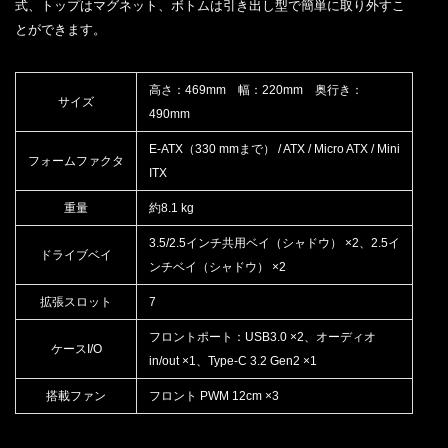
式、トップはマグネット、ボトムは引き出し型で簡単に取り外すこ
とができます。
高さ：469mm 幅：220mm 奥行き：
サイズ
490mm
E-ATX（330 mmまで） / ATX / Micro ATX / Mini
フォームファクタ
ITX
重量
約8.1 kg
3.5/2.5インチ共用ベイ（シャドウ） ×2、2.5イ
ドライブベイ
ンチベイ（シャドウ） ×2
拡張スロット
7
フロントポート：USB3.0 ×2、オーディオ
ケースI/O
in/out ×1、Type-C 3.2 Gen2 ×1
搭載ファン
フロント PWM 12cm ×3