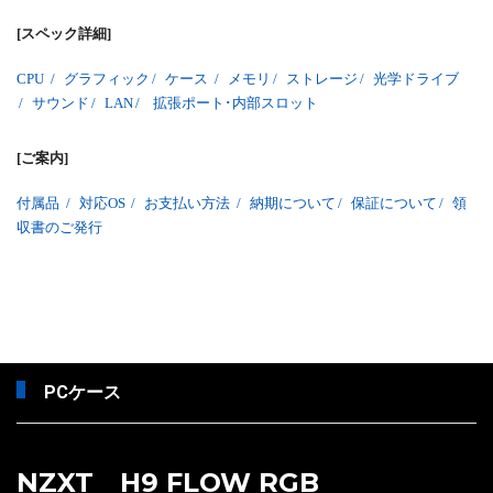
[スペック詳細]
CPU
/
グラフィック
/
ケース
/
メモリ
/
ストレージ
/
光学ドライブ
/
サウンド
/
LAN
/
拡張ポート･内部スロット
[ご案内]
付属品
/
対応OS
/
お支払い方法
/
納期について
/
保証について
/
領
収書のご発行
PCケース
NZXT H9 FLOW RGB