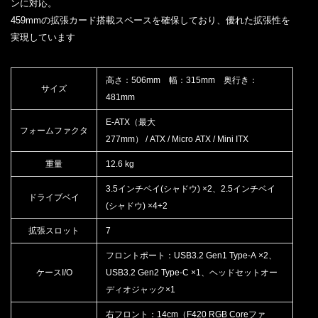
ンに対応。
459mmの拡張カード搭載スペースを確保しており、優れた拡張性を
実現しています
高さ：506mm 幅：315mm 奥行き：
サイズ
481mm
E-ATX（最大
フォームファクタ
277mm） / ATX / Micro ATX / Mini ITX
重量
12.6 kg
3.5インチベイ(シャドウ) ×2、2.5インチベイ
ドライブベイ
(シャドウ) ×4+2
拡張スロット
7
フロントポート：USB3.2 Gen1 Type-A ×2、
ケースI/O
USB3.2 Gen2 Type-C ×1、ヘッドセットオー
ディオジャック×1
右フロント：14cm（F420 RGB Coreファ