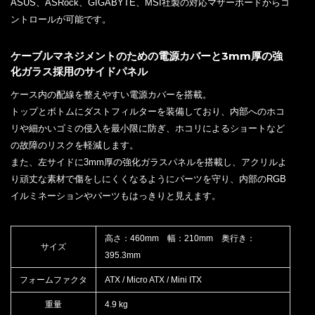
ASUS、ASRock、GIGABYTE、MSI社製の対応マザーボードからコ
ントロールが可能です。
ケーブルマネジメントのための電源カバーと3mm厚の強
化ガラス採用のサイドパネル
ケース内の配線を整えやすい電源カバーを搭載。
トップとボトムにダストフィルターを装備しており、内部へのホコ
リや細かいゴミの侵入を最小限に防ぎ、ホコリによるショートなど
の故障のリスクを軽減します。
また、左サイドに3mm厚の強化ガラスパネルを搭載し、アクリルよ
り頑丈な素材で傷をしにくくなるようにパーツを守り、内部のRGB
イルミネーションやパーツもはっきりと見えます。
高さ：460mm 幅：210mm 奥行き：
サイズ
395.3mm
フォームファクタ
ATX / Micro ATX / Mini ITX
重量
4.9 kg