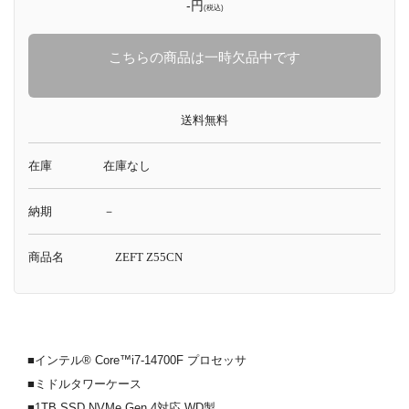
-円
(税込)
こちらの商品は一時欠品中です
送料無料
在庫
在庫なし
納期
－
商品名
ZEFT Z55CN
■インテル® Core™i7-14700F プロセッサ
■ミドルタワーケース
■1TB SSD NVMe Gen.4対応 WD製