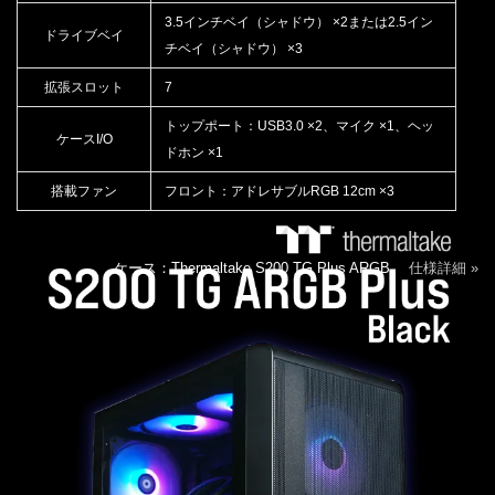
3.5インチベイ（シャドウ） ×2または2.5イン
ドライブベイ
チベイ（シャドウ） ×3
拡張スロット
7
トップポート：USB3.0 ×2、マイク ×1、ヘッ
ケースI/O
ドホン ×1
搭載ファン
フロント：アドレサブルRGB 12cm ×3
ケース：Thermaltake S200 TG Plus ARGB
仕様詳細 »