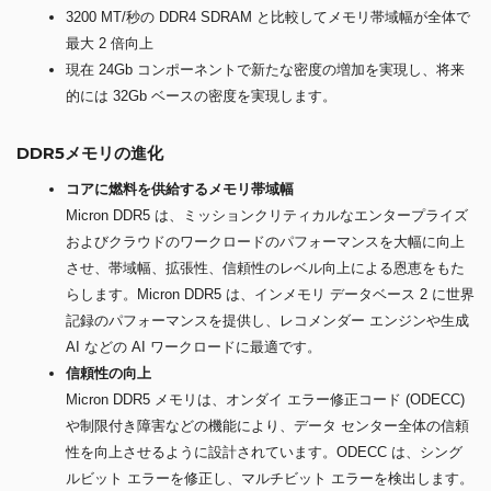
3200 MT/秒の DDR4 SDRAM と比較してメモリ帯域幅が全体で
最大 2 倍向上
現在 24Gb コンポーネントで新たな密度の増加を実現し、将来
的には 32Gb ベースの密度を実現します。
DDR5メモリの進化
コアに燃料を供給するメモリ帯域幅
Micron DDR5 は、ミッションクリティカルなエンタープライズ
およびクラウドのワークロードのパフォーマンスを大幅に向上
させ、帯域幅、拡張性、信頼性のレベル向上による恩恵をもた
らします。Micron DDR5 は、インメモリ データベース 2 に世界
記録のパフォーマンスを提供し、レコメンダー エンジンや生成
AI などの AI ワークロードに最適です。
信頼性の向上
Micron DDR5 メモリは、オンダイ エラー修正コード (ODECC)
や制限付き障害などの機能により、データ センター全体の信頼
性を向上させるように設計されています。ODECC は、シング
ルビット エラーを修正し、マルチビット エラーを検出します。