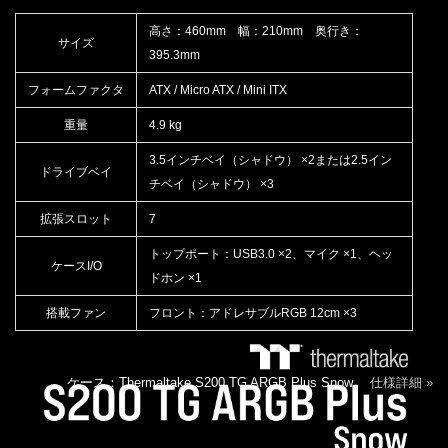
高さ：460mm 幅：210mm 奥行き：
サイズ
395.3mm
フォームファクタ
ATX / Micro ATX / Mini ITX
重量
4.9 kg
3.5インチベイ（シャドウ） ×2または2.5イン
ドライブベイ
チベイ（シャドウ） ×3
拡張スロット
7
トップポート：USB3.0 ×2、マイク ×1、ヘッ
ケースI/O
ドホン ×1
搭載ファン
フロント：アドレサブルRGB 12cm ×3
ケース：Thermaltake S200 TG ARGB Plus Snow
仕様詳細 »