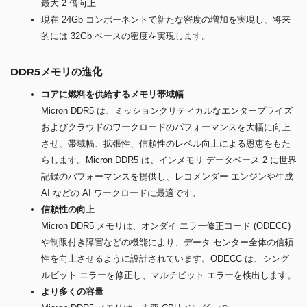
最大 2 倍向上
現在 24Gb コンポーネントで新たな密度の増加を実現し、将来
的には 32Gb ベースの密度を実現します。
DDR5メモリの進化
コアに燃料を供給するメモリ帯域幅
Micron DDR5 は、ミッションクリティカルなエンタープライズ
およびクラウドのワークロードのパフォーマンスを大幅に向上
させ、帯域幅、拡張性、信頼性のレベル向上による恩恵をもた
らします。Micron DDR5 は、インメモリ データベース 2 に世界
記録のパフォーマンスを提供し、レコメンダー エンジンや生成
AI などの AI ワークロードに最適です。
信頼性の向上
Micron DDR5 メモリは、オンダイ エラー修正コード (ODECC)
や制限付き障害などの機能により、データ センター全体の信頼
性を向上させるように設計されています。ODECC は、シング
ルビット エラーを修正し、マルチビット エラーを検出します。
より多くの容量