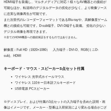
HDMI端子を装備し、マルチメディアに対応！様々なAV機器との接続が
可能なほか、転送時のデジタルデータの劣化が少なく、より映像ソース
に忠実な画像再生が可能です。
また次世代のレコーダーフォーマットであるBlu-rayや、高解像度ゲーム
機との接続も可能です。D-sub端子、DVI-D端子も装備。 劣化の少ない
デジタル画像を再現できます。
※全てのHDMI機器への接続保証をするものではありません。
解像度：Full HD（1920×1080） 入力端子：DVI-D、RGB(ミニD-
sub)、HDMI
キーボード・マウス・スピーカー3点セット付属
ワイヤレス 光学式ホイールマウス
ワイヤレス 110キー日本語フルキーボード
USB電源 PCスピーカー
※ディスプレイ、および付属の3点セットの入力端子を含めた説明・画
像はイメージです。メーカー・型番は入荷状況により変わる場合がござ