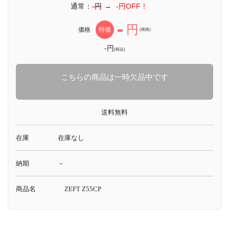
通常：
-円
→
-円OFF！
-
円
価格
特価
(税抜)
-円
(税込)
こちらの商品は一時欠品中です
送料無料
在庫
在庫なし
納期
－
商品名
ZEFT Z55CP