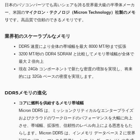
日本のパソコンパーツでも高いシェアを誇る世界最大級の半導体メーカ
ー、米国の
マイクロン・テクノロジ（Micron Technology）社製のメモ
リ
です。高品質で信頼のできるメモリです。
業界初のスケーラブルなメモリ
DDR5 速度により全体の帯域幅を最大 8000 MT/秒まで拡張
3200 MT/秒の DDR4 SDRAM と比較してメモリ帯域幅が全体で
最大 2 倍向上
現在 24Gb コンポーネントで新たな密度の増加を実現し、将来
的には 32Gb ベースの密度を実現します。
DDR5メモリの進化
コアに燃料を供給するメモリ帯域幅
Micron DDR5 は、ミッションクリティカルなエンタープライズ
およびクラウドのワークロードのパフォーマンスを大幅に向上
させ、帯域幅、拡張性、信頼性のレベル向上による恩恵をもた
らします。Micron DDR5 は、インメモリ データベース 2 に世界