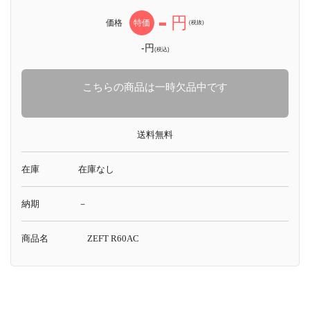
-
円
価格
特価
(税抜)
-円
(税込)
こちらの商品は一時欠品中です
送料無料
在庫
在庫なし
納期
－
商品名
ZEFT R60AC