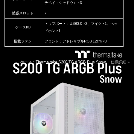
チベイ（シャドウ） ×3
拡張スロット
7
トップポート：USB3.0 ×2、マイク ×1、ヘッ
ケースI/O
ドホン ×1
搭載ファン
フロント：アドレサブルRGB 12cm ×3
ケース：Thermaltake S200 TG ARGB Plus Snow
仕様詳細 »