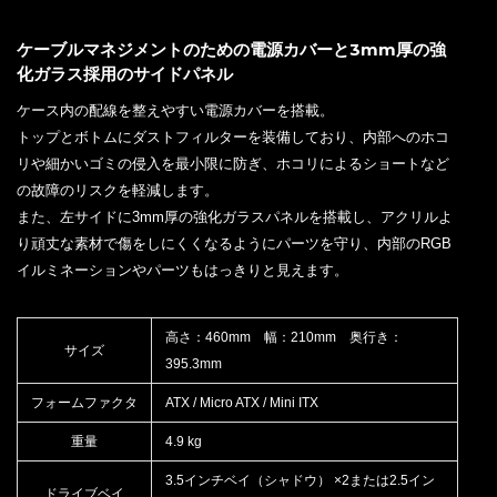
ケーブルマネジメントのための電源カバーと3mm厚の強
化ガラス採用のサイドパネル
ケース内の配線を整えやすい電源カバーを搭載。
トップとボトムにダストフィルターを装備しており、内部へのホコ
リや細かいゴミの侵入を最小限に防ぎ、ホコリによるショートなど
の故障のリスクを軽減します。
また、左サイドに3mm厚の強化ガラスパネルを搭載し、アクリルよ
り頑丈な素材で傷をしにくくなるようにパーツを守り、内部のRGB
イルミネーションやパーツもはっきりと見えます。
高さ：460mm 幅：210mm 奥行き：
サイズ
395.3mm
フォームファクタ
ATX / Micro ATX / Mini ITX
重量
4.9 kg
3.5インチベイ（シャドウ） ×2または2.5イン
ドライブベイ