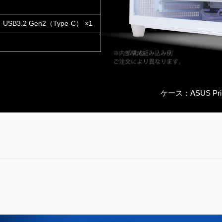
SB3.2 Gen2（Type-C） ×1
ケース：ASUS Prime