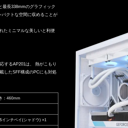
ラーと最長338mmのグラフィック
ンパクトな空間に収めることが
れたミニマルな美しいと利便
応するAP201は、 熱がこもり
載したSFF構成のPCにも対処
き：460mm
2.5インチベイ(シャドウ) ×1