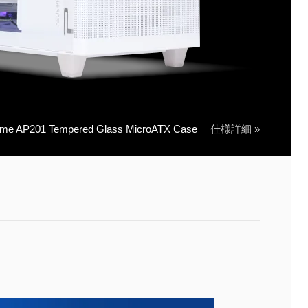
 AP201 Tempered Glass MicroATX Case
仕様詳細 »