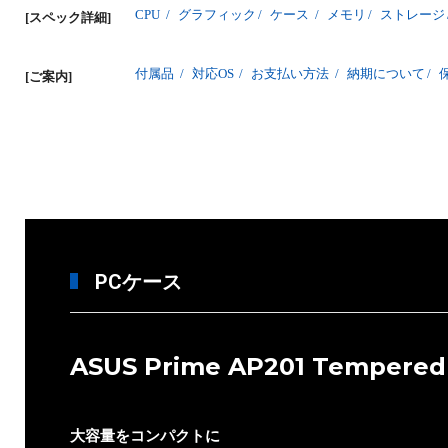
CPU
/
グラフィック
/
ケース
/
メモリ
/
ストレージ
[スペック詳細]
付属品
/
対応OS
/
お支払い方法
/
納期について
/
[ご案内]
PCケース
ASUS Prime AP201 Tempered
大容量をコンパクトに