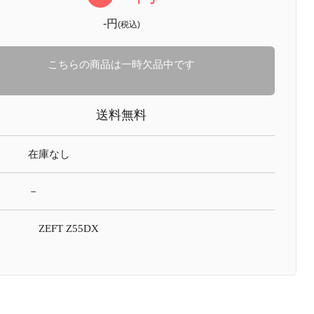
-円
(税込)
こちらの商品は一時欠品中です
送料無料
在庫なし
－
ZEFT Z55DX