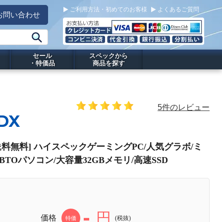
ご利用方法・初めてのお客様
よくあるご質問
お問い合わせ
セール
スペックから
・特価品
商品を探す
5件のレビュー
DX
PC[送料無料] ハイスペックゲーミングPC/人気グラボ/ミ
i5搭載/BTOパソコン/大容量32GBメモリ/高速SSD
-
円
価格
(税抜)
特価