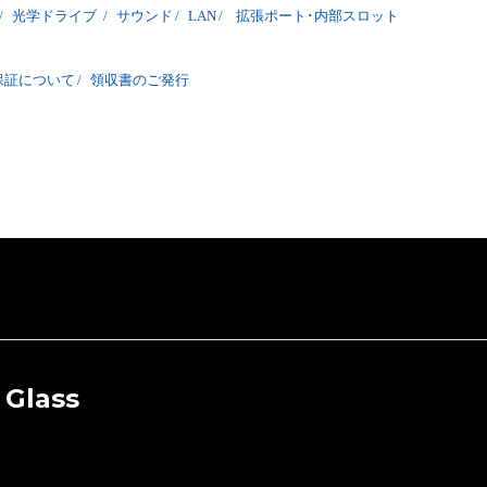
/
光学ドライブ
/
サウンド
/
LAN
/
拡張ポート･内部スロット
保証について
/
領収書のご発行
 Glass