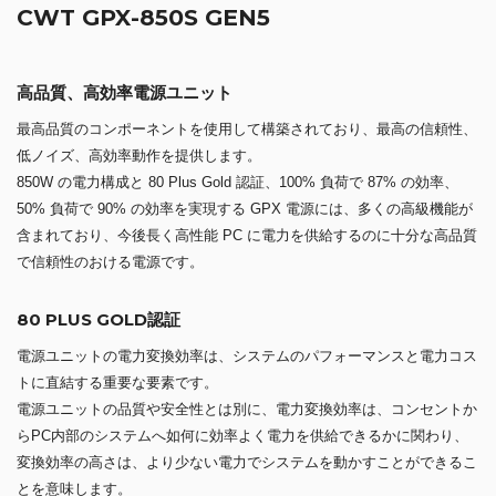
CWT GPX-850S GEN5
高品質、高効率電源ユニット
最高品質のコンポーネントを使用して構築されており、最高の信頼性、
低ノイズ、高効率動作を提供します。
850W の電力構成と 80 Plus Gold 認証、100% 負荷で 87% の効率、
50% 負荷で 90% の効率を実現する GPX 電源には、多くの高級機能が
含まれており、今後長く高性能 PC に電力を供給するのに十分な高品質
で信頼性のおける電源です。
80 PLUS GOLD認証
電源ユニットの電力変換効率は、システムのパフォーマンスと電力コス
トに直結する重要な要素です。
電源ユニットの品質や安全性とは別に、電力変換効率は、コンセントか
らPC内部のシステムへ如何に効率よく電力を供給できるかに関わり、
変換効率の高さは、より少ない電力でシステムを動かすことができるこ
とを意味します。