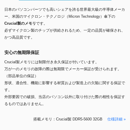
日本のパソコンパーツでも高いシェアを誇る世界最大級の半導体メーカ
ー、米国のマイクロン・テクノロジ（Micron Technology）傘下の
Crucial製のメモリ
です。
必ずマイクロン製のチップが供給されるため、一定の品質が確保され、
かつ高品質です。
安心の無期限保証
Crucial製メモリには制限付き永久保証が付いています。
万が一のメモリの故障の際は無期限でメーカー保証が受けられます。
（部品単位の保証）
形状、適合性、機能に影響する材質および製造上の欠陥に関する保証で
す。
外部要因での破損、当店のパソコン以外に取り付けた際の相性を保証す
るものではありません。
搭載メモリ：Crucial製 DDR5-5600 32GB
仕様詳細 »