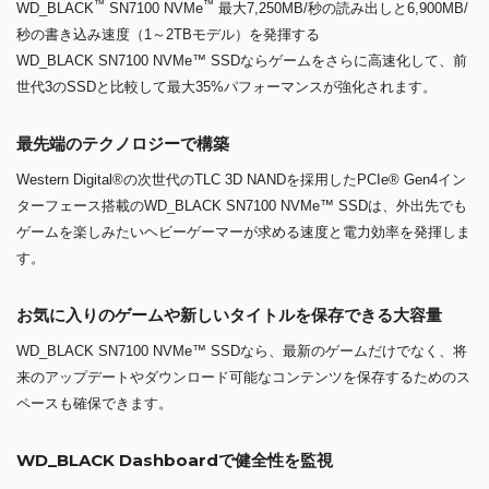
™
™
WD_BLACK
SN7100 NVMe
最大7,250MB/秒の読み出しと6,900MB/
秒の書き込み速度（1～2TBモデル）を発揮する
WD_BLACK SN7100 NVMe™ SSDならゲームをさらに高速化して、前
世代3のSSDと比較して最大35%パフォーマンスが強化されます。
最先端のテクノロジーで構築
Western Digital®の次世代のTLC 3D NANDを採用したPCIe® Gen4イン
ターフェース搭載のWD_BLACK SN7100 NVMe™ SSDは、外出先でも
ゲームを楽しみたいヘビーゲーマーが求める速度と電力効率を発揮しま
す。
お気に入りのゲームや新しいタイトルを保存できる大容量
WD_BLACK SN7100 NVMe™ SSDなら、最新のゲームだけでなく、将
来のアップデートやダウンロード可能なコンテンツを保存するためのス
ペースも確保できます。
WD_BLACK Dashboardで健全性を監視