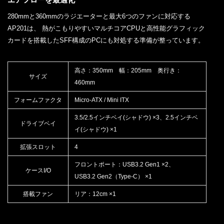
280mmと360mmのラジエーターと最大6つのファンに対応する
AP201は、 熱がこもりやすいマルチコアCPUと高性能グラフィック
カードを搭載したSFF構成のPCにも対処する準備が整っています。
高さ：350mm 幅：205mm 奥行き：
サイズ
460mm
フォームファクタ
Micro-ATX / Mini ITX
3.5/2.5インチベイ(シャドウ) ×3、2.5インチベ
ドライブベイ
イ(シャドウ) ×1
拡張スロット
4
フロントポート：USB3.2 Gen1 ×2、
ケースI/O
USB3.2 Gen2（Type-C） ×1
搭載ファン
リア：12cm ×1