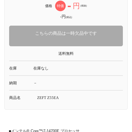
-
円
価格
特価
(税抜)
-円
(税込)
こちらの商品は一時欠品中です
送料無料
在庫
在庫なし
納期
－
商品名
ZEFT Z55EA
■インテル® Core™i7-14700F プロセッサ