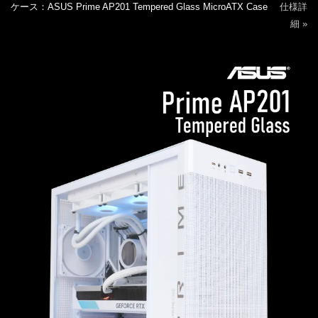
ケース：ASUS Prime AP201 Tempered Glass MicroATX Case
仕様詳
細 »