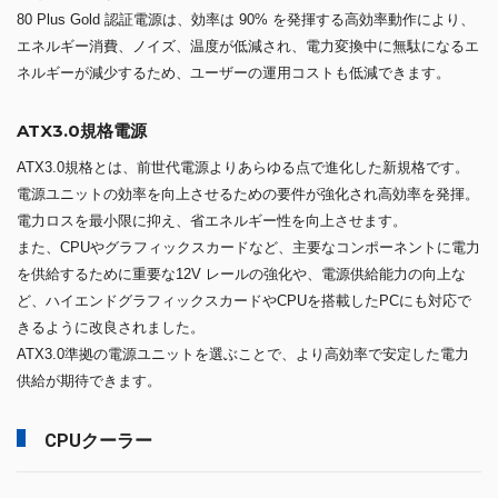
80 Plus Gold 認証電源は、効率は 90% を発揮する高効率動作により、
エネルギー消費、ノイズ、温度が低減され、電力変換中に無駄になるエ
ネルギーが減少するため、ユーザーの運用コストも低減できます。
ATX3.0規格電源
ATX3.0規格とは、前世代電源よりあらゆる点で進化した新規格です。
電源ユニットの効率を向上させるための要件が強化され高効率を発揮。
電力ロスを最小限に抑え、省エネルギー性を向上させます。
また、CPUやグラフィックスカードなど、主要なコンポーネントに電力
を供給するために重要な12V レールの強化や、電源供給能力の向上な
ど、ハイエンドグラフィックスカードやCPUを搭載したPCにも対応で
きるように改良されました。
ATX3.0準拠の電源ユニットを選ぶことで、より高効率で安定した電力
供給が期待できます。
CPUクーラー