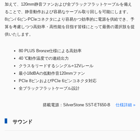
加えて、120mm静音ファンおよび全ブラックフラットケーブルを備え
ることで、静音動作および容易なケーブル取り回しを可能にします。
8ピン/ 6ピンPCIeコネクタにより容易かつ効率的に電源を供給でき、予
算を考慮しつつ高効率・高性能を目指す皆様にとって最善の選択肢を提
供いたします。
80 PLUS Bronze仕様による高効率
40 ℃動作温度での連続出力
クラスをリードするシングル+12Vレール
最小18dBAの低動作音120mmファン
PCIe 8ピンおよびPCIe 6ピンコネクタ対応
全ブラックフラットケーブル設計
搭載電源：SilverStone SST-ET650-B
仕様詳細 »
サウンド