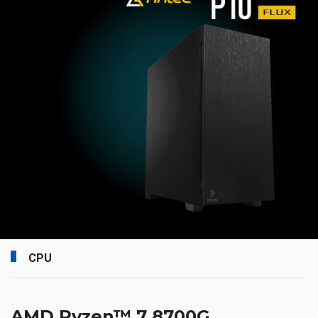
CPU
AMD Ryzen™ 7 8700G