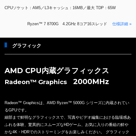
CPUソケット：AM5／L3キャッシュ：16MB／最大 TDP：65W
Ryzen™ 7 8700G 4.2GHz 8コア16スレッド
仕様詳細 »
グラフィック
AMD CPU内蔵グラフィックス
2000MHz
Radeon™ Graphics
Radeon™ Graphicsは、AMD Ryzen™ 5000G シリーズに内蔵されてい
るGPUです。
細部まで鮮明なグラフィックスで、写真やビデオ編集における臨場感あ
ふれる体験、驚異的にスムーズなHDゲーム、お気に入りの番組の鮮や
かな4K・HDRでのストリーミングをお楽しみください。 グラフィック