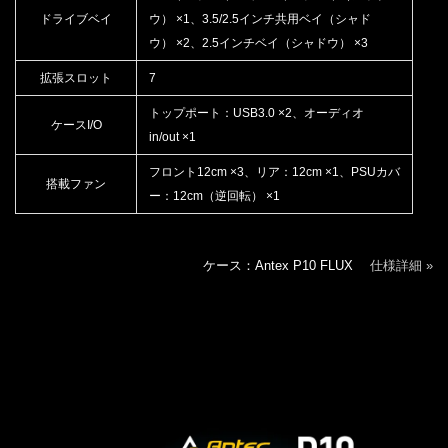
ドライブベイ
ウ） ×1、3.5/2.5インチ共用ベイ（シャド
ウ） ×2、2.5インチベイ（シャドウ） ×3
拡張スロット
7
トップポート：USB3.0 ×2、オーディオ
ケースI/O
in/out ×1
フロント12cm ×3、リア：12cm ×1、PSUカバ
搭載ファン
ー：12cm（逆回転） ×1
ケース：Antex P10 FLUX
仕様詳細 »