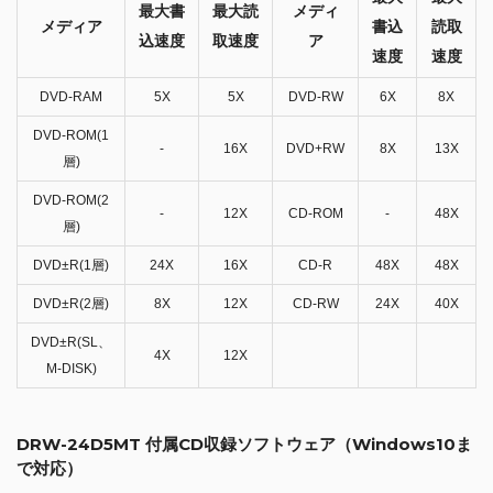
最大書
最大読
メディ
メディア
書込
読取
込速度
取速度
ア
速度
速度
DVD-RAM
5X
5X
DVD-RW
6X
8X
DVD-ROM(1
-
16X
DVD+RW
8X
13X
層)
DVD-ROM(2
-
12X
CD-ROM
-
48X
層)
DVD±R(1層)
24X
16X
CD-R
48X
48X
DVD±R(2層)
8X
12X
CD-RW
24X
40X
DVD±R(SL、
4X
12X
M-DISK)
DRW-24D5MT 付属CD収録ソフトウェア（Windows10ま
で対応）