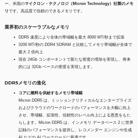
ー、米国の
マイクロン・テクノロジ（Micron Technology）社製のメモ
リ
です。高品質で信頼のできるメモリです。
業界初のスケーラブルなメモリ
DDR5 速度により全体の帯域幅を最大 8000 MT/秒まで拡張
3200 MT/秒の DDR4 SDRAM と比較してメモリ帯域幅が全体で
最大 2 倍向上
現在 24Gb コンポーネントで新たな密度の増加を実現し、将来
的には 32Gb ベースの密度を実現します。
DDR5メモリの進化
コアに燃料を供給するメモリ帯域幅
Micron DDR5 は、ミッションクリティカルなエンタープライズ
およびクラウドのワークロードのパフォーマンスを大幅に向上
させ、帯域幅、拡張性、信頼性のレベル向上による恩恵をもた
らします。Micron DDR5 は、インメモリ データベース 2 に世界
記録のパフォーマンスを提供し、レコメンダー エンジンや生成
AI などの AI ワークロードに最適です。