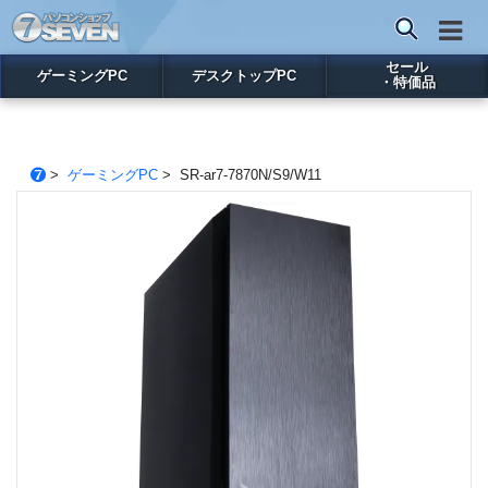
セール
ゲーミングPC
デスクトップPC
・特価品
>
ゲーミングPC
> SR-ar7-7870N/S9/W11