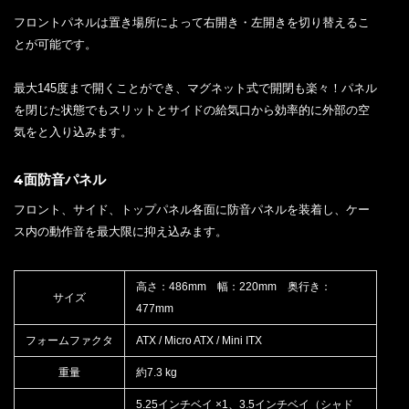
フロントパネルは置き場所によって右開き・左開きを切り替えるこ
とが可能です。
最大145度まで開くことができ、マグネット式で開閉も楽々！パネル
を閉じた状態でもスリットとサイドの給気口から効率的に外部の空
気をと入り込みます。
4面防音パネル
フロント、サイド、トップパネル各面に防音パネルを装着し、ケー
ス内の動作音を最大限に抑え込みます。
高さ：486mm 幅：220mm 奥行き：
サイズ
477mm
フォームファクタ
ATX / Micro ATX / Mini ITX
重量
約7.3 kg
5.25インチベイ ×1、3.5インチベイ（シャド