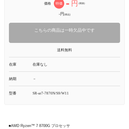
-
円
価格
特価
(税抜)
-円
(税込)
こちらの商品は一時欠品中です
送料無料
在庫
在庫なし
納期
－
型番
SR-ar7-7870N/S9/W11
■AMD Ryzen™ 7 8700G プロセッサ