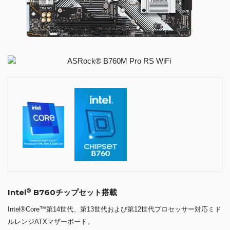
®
Intel
B760チップセット搭載
Intel®Core™第14世代、第13世代および第12世代プロセッサー対応ミド
ルレンジATXマザーボード。