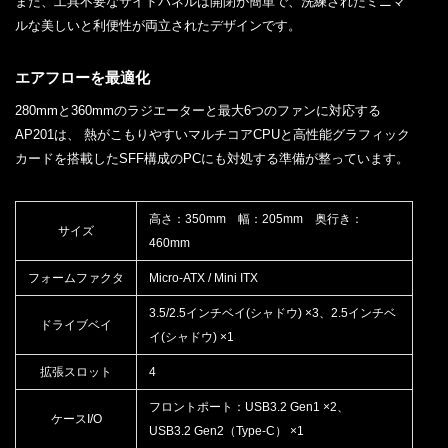
また、工具不要なサイドパネルは開閉が簡単で、洗練されたミニマ
ルな美しいと利便性が両立されたデザインです。
エアフローを最適化
280mmと360mmのラジエーターと最大6つのファンに対応する
AP201は、 熱がこもりやすいマルチコアCPUと高性能グラフィック
カードを搭載したSFF構成のPCにも対処する準備が整っています。
高さ：350mm 幅：205mm 奥行き：
サイズ
460mm
フォームファクタ
Micro-ATX / Mini ITX
3.5/2.5インチベイ(シャドウ) ×3、2.5インチベ
ドライブベイ
イ(シャドウ) ×1
拡張スロット
4
フロントポート：USB3.2 Gen1 ×2、
ケースI/O
USB3.2 Gen2（Type-C） ×1