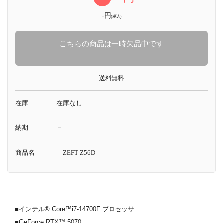
-円
(税込)
こちらの商品は一時欠品中です
送料無料
在庫
在庫なし
納期
－
商品名
ZEFT Z56D
■インテル® Core™i7-14700F プロセッサ
■GeForce RTX™ 5070