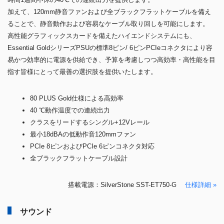
加えて、120mm静音ファンおよび全ブラックフラットケーブルを備え
ることで、静音動作および容易なケーブル取り回しを可能にします。
高性能グラフィックスカードを備えたハイエンドシステムにも、
Essential GoldシリーズPSUの標準8ピン/ 6ピンPCIeコネクタにより容
易かつ効率的に電源を供給でき、予算を考慮しつつ高効率・高性能を目
指す皆様にとって最善の選択肢を提供いたします。
80 PLUS Gold仕様による高効率
40 ℃動作温度での連続出力
クラスをリードするシングル+12Vレール
最小18dBAの低動作音120mmファン
PCIe 8ピンおよびPCIe 6ピンコネクタ対応
全ブラックフラットケーブル設計
搭載電源：SilverStone SST-ET750-G
仕様詳細 »
サウンド