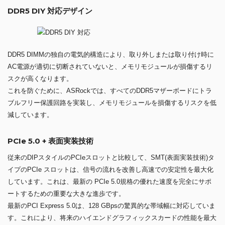
DDR5 DIY 対応デザイン
DDR5 DIMMの独自の電気的構造により、取り外しまたは取り付け時に
AC電源が適切に切断されていないと、メモリモジュールが損傷するリ
スクが高くなります。
これを防ぐために、ASRockでは、すべてのDDR5マザーボードにトラ
ブルフリー保護回路を実装し、メモリモジュールを損傷するリスクを低
減しています。
PCIe 5.0 + 表面実装技術
従来のDIPスタイルのPCIeスロットと比較して、SMT(表面実装技術)タ
イプのPCIe スロットは、信号の流れを改善し高速での安定性を最大化
しています。これは、最新の PCIe 5.0規格の優れた速度を完全にサポ
ートするための重要な大きな進歩です。
最新のPCI Express 5.0は、128 GBpsの驚異的な帯域幅に対応していま
す。これにより、将来のハイエンドグラフィックスカードの性能を最大