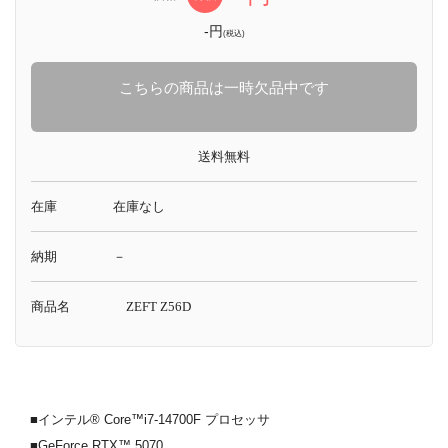
-円
(税込)
こちらの商品は一時欠品中です
送料無料
在庫
在庫なし
納期
－
商品名
ZEFT Z56D
■インテル® Core™i7-14700F プロセッサ
■GeForce RTX™ 5070