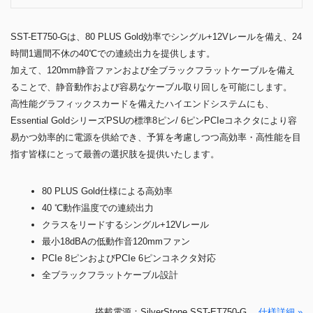
SST-ET750-Gは、80 PLUS Gold効率でシングル+12Vレールを備え、24
時間1週間不休の40℃での連続出力を提供します。
加えて、120mm静音ファンおよび全ブラックフラットケーブルを備え
ることで、静音動作および容易なケーブル取り回しを可能にします。
高性能グラフィックスカードを備えたハイエンドシステムにも、
Essential GoldシリーズPSUの標準8ピン/ 6ピンPCIeコネクタにより容
易かつ効率的に電源を供給でき、予算を考慮しつつ高効率・高性能を目
指す皆様にとって最善の選択肢を提供いたします。
80 PLUS Gold仕様による高効率
40 ℃動作温度での連続出力
クラスをリードするシングル+12Vレール
最小18dBAの低動作音120mmファン
PCIe 8ピンおよびPCIe 6ピンコネクタ対応
全ブラックフラットケーブル設計
搭載電源：SilverStone SST-ET750-G
仕様詳細 »