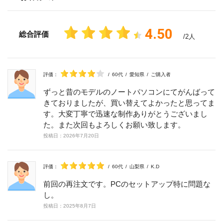
4.50
総合評価
/2人
評価：
/
60代
/
愛知県
/
ご購入者
ずっと昔のモデルのノートパソコンにてがんばって
きておりましたが、買い替えてよかったと思ってま
す。大変丁寧で迅速な制作ありがとうございまし
た。また次回もよろしくお願い致します。
投稿日：
2026年
7月
20日
評価：
/
60代
/
山梨県
/
K.D
前回の再注文です。PCのセットアップ特に問題な
し。
投稿日：
2025年
8月
7日