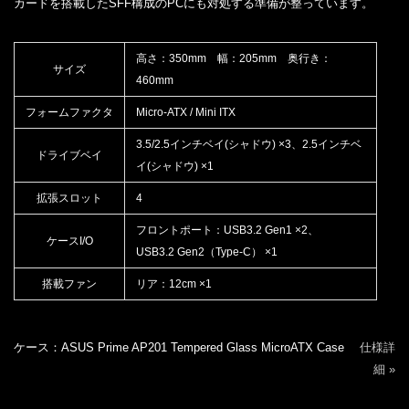
カードを搭載したSFF構成のPCにも対処する準備が整っています。
高さ：350mm 幅：205mm 奥行き：
サイズ
460mm
フォームファクタ
Micro-ATX / Mini ITX
3.5/2.5インチベイ(シャドウ) ×3、2.5インチベ
ドライブベイ
イ(シャドウ) ×1
拡張スロット
4
フロントポート：USB3.2 Gen1 ×2、
ケースI/O
USB3.2 Gen2（Type-C） ×1
搭載ファン
リア：12cm ×1
ケース：ASUS Prime AP201 Tempered Glass MicroATX Case
仕様詳
細 »