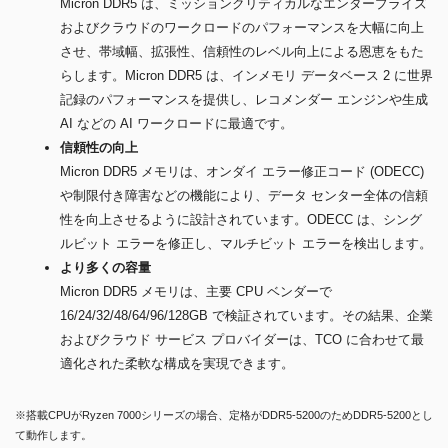
Micron DDR5 は、ミッションクリティカルなエンタープライズ
およびクラウドのワークロードのパフォーマンスを大幅に向上
させ、帯域幅、拡張性、信頼性のレベル向上による恩恵をもた
らします。Micron DDR5 は、インメモリ データベース 2 に世界
記録のパフォーマンスを提供し、レコメンダー エンジンや生成
AI などの AI ワークロードに最適です。
信頼性の向上
Micron DDR5 メモリは、オンダイ エラー修正コード (ODECC)
や制限付き障害などの機能により、データ センター全体の信頼
性を向上させるように設計されています。ODECC は、シング
ルビット エラーを修正し、マルチビット エラーを検出します。
より多くの容量
Micron DDR5 メモリは、主要 CPU ベンダーで
16/24/32/48/64/96/128GB で検証されています。その結果、企業
およびクラウド サービス プロバイダーは、TCO に合わせて最
適化された柔軟な構成を実現できます。
※搭載CPUがRyzen 7000シリーズの場合、定格がDDR5-5200のためDDR5-5200とし
て動作します。