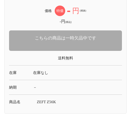
-
円
価格
特価
(税抜)
-円
(税込)
こちらの商品は一時欠品中です
送料無料
在庫
在庫なし
納期
－
商品名
ZEFT Z56K