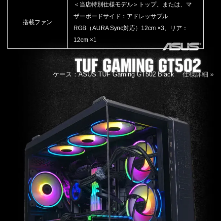
＜当店特別仕様モデル＞トップ、または、マ
ザーボードサイド：アドレッサブル
搭載ファン
RGB（AURA Sync対応）12cm ×3、リア：
12cm ×1
ケース：ASUS TUF Gaming GT502 Black
仕様詳細 »