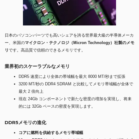
日本のパソコンパーツでも高いシェアを誇る世界最大級の半導体メーカ
ー、米国の
マイクロン・テクノロジ（Micron Technology）社製のメモ
リ
です。高品質で信頼のできるメモリです。
業界初のスケーラブルなメモリ
DDR5 速度により全体の帯域幅を最大 8000 MT/秒まで拡張
3200 MT/秒の DDR4 SDRAM と比較してメモリ帯域幅が全体で
最大 2 倍向上
現在 24Gb コンポーネントで新たな密度の増加を実現し、将来
的には 32Gb ベースの密度を実現します。
DDR5メモリの進化
コアに燃料を供給するメモリ帯域幅