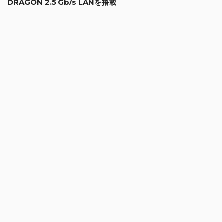
います。
堅牢な材料とコンポーネントにより、安定した信頼性の高い性能を確保
します。
Wi-Fi 7
強化された VR 体験
Wi-Fi 7 はより高いデータスループット、低レイテンシ、マルチリン
ク・オペレーションを提供します。これらの機能で、円滑でリアルタイ
ムのインタラクティブな体験を確かにして、より没入型でコネクテッド
なVR/AR 体験を実現します。
Wi-Fi 7 802.11be
最新の WiFi 7 技術は、より高いスループット、Multi-RU、および、パ
ンクチャリング技術で、究極の無線インターネット速度と低レイテンシ
を提供します。新しい WiFi 7(802.11be) 技術はクラウドベースのゲーミ
ング、8K 動画のストリーミング、ビデオ会議を加速できます。
DRAGON 2.5 Gb/s LANを搭載