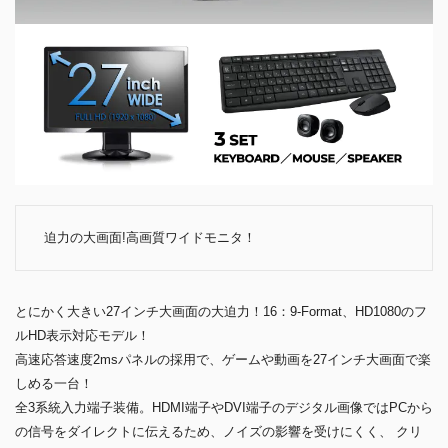
迫力の大画面!高画質ワイドモニタ！
とにかく大きい27インチ大画面の大迫力！16：9-Format、HD1080のフ
ルHD表示対応モデル！
高速応答速度2msパネルの採用で、ゲームや動画を27インチ大画面で楽
しめる一台！
全3系統入力端子装備。HDMI端子やDVI端子のデジタル画像ではPCから
の信号をダイレクトに伝えるため、ノイズの影響を受けにくく、 クリ