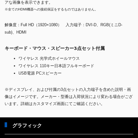
アな画像を表示できます。
※全てのHDMI機器への接続保証をするものではありません。
解像度：Full HD（1920×1080） 入力端子：DVI-D、RGB(ミニD-
sub)、HDMI
キーボード・マウス・スピーカー3点セット付属
ワイヤレス 光学式ホイールマウス
ワイヤレス 110キー日本語フルキーボード
USB電源 PCスピーカー
※ディスプレイ、および付属の3点セットの入力端子を含めた説明・画
像はイメージです。メーカー・型番は入荷状況により変わる場合がござ
います。詳細はカスタマイズ画面にてご確認ください。
グラフィック