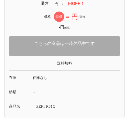
通常：
-円
→
-円OFF！
-
円
価格
特価
(税抜)
-円
(税込)
こちらの商品は一時欠品中です
送料無料
在庫
在庫なし
納期
－
商品名
ZEFT R61Q