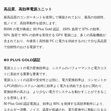
高品質、高効率電源ユニット
最高品質のコンポーネントを使用して構築されており、最高の信頼性、
低ノイズ、高効率動作を提供します。
850W の電力構成と 80 Plus Gold 認証、100% 負荷で 87% の効率、
50% 負荷で 90% の効率を実現する GPX 電源には、多くの高級機能が
含まれており、今後長く高性能 PC に電力を供給するのに十分な高品質
で信頼性のおける電源です。
80 PLUS GOLD認証
電源ユニットの電力変換効率は、システムのパフォーマンスと電力コス
トに直結する重要な要素です。
電源ユニットの品質や安全性とは別に、電力変換効率は、コンセントか
らPC内部のシステムへ如何に効率よく電力を供給できるかに関わり、
変換効率の高さは、より少ない電力でシステムを動かすことができるこ
とを意味します。
80 Plus Gold 認証電源は、効率は 90% を発揮する高効率動作により、
エネルギー消費、ノイズ、温度が低減され、電力変換中に無駄になるエ