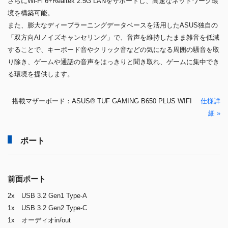
さらにWi-Fi 6+Realtek 2.5G LANをサポートし、高速なネットワーク環
境を構築可能。
また、膨大なディープラーニングデータベースを活用したASUS独自の
「双方向AIノイズキャンセリング」で、音声を維持したまま雑音を低減
することで、キーボード音やクリック音などの気になる周囲の騒音を取
り除き、ゲームや通話の音声をはっきりと聞き取れ、ゲームに集中でき
る環境を提供します。
搭載マザーボード：ASUS® TUF GAMING B650 PLUS WIFI
仕様詳
細 »
ポート
前面ポート
2x USB 3.2 Gen1 Type-A
1x USB 3.2 Gen2 Type-C
1x オーディオin/out