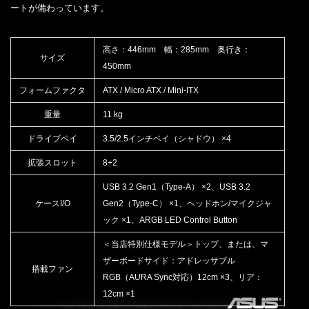
ートが備わっています。
高さ：446mm 幅：285mm 奥行き：
サイズ
450mm
フォームファクタ
ATX / Micro ATX / Mini-ITX
重量
11 kg
ドライブベイ
3.5/2.5インチベイ（シャドウ） ×4
拡張スロット
8+2
USB 3.2 Gen1（Type-A） ×2、USB 3.2
ケースI/O
Gen2（Type-C） ×1、ヘッドホン/マイクジャ
ック ×1、ARGB LED Control Button
＜当店特別仕様モデル＞トップ、または、マ
ザーボードサイド：アドレッサブル
搭載ファン
RGB（AURA Sync対応）12cm ×3、リア：
12cm ×1