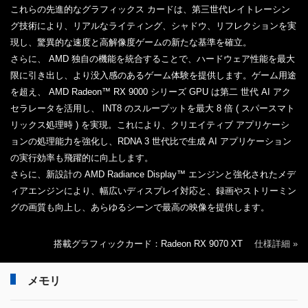
これらの先進的なグラフィックス カードは、第三世代レイトレーシン
グ技術により、リアルなライティング、シャドウ、リフレクションを実
現し、驚異的な速度と高解像度ゲームの新たな基準を確立。
さらに、 AMD 独自の機能を統合することで、ハードウェア性能を最大
限に引き出し、より没入感のあるゲーム体験を提供します。ゲーム用途
を超え、 AMD Radeon™ RX 9000 シリーズ GPU は第二 世代 AI アク
セラレータを活用し、 INT8 のスループットを最大 8 倍 ( スパースマト
リックス処理時 ) を実現。これにより、クリエイティブ アプリケーシ
ョンの処理能力を強化し、RDNA 3 世代比で生成 AI アプリケーション
の実行効率も飛躍的に向上します。
さらに、新設計の AMD Radiance Display™ エンジンと強化されたメデ
ィアエンジンにより、幅広いディスプレイ対応と、録画やストリーミン
グの画質も向上し、あらゆるシーンで最高の映像を提供します。
搭載グラフィックカード：Radeon RX 9070 XT
仕様詳細 »
メモリ