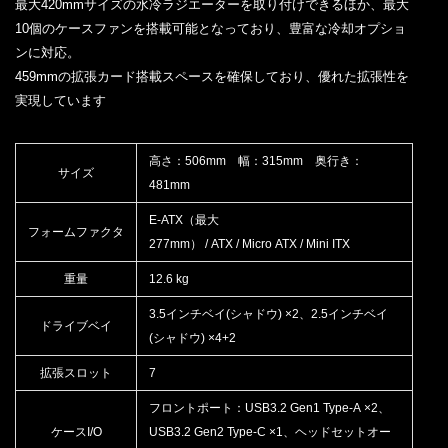
最大420mmサイズの水冷ラジエーターを取り付けできるほか、最大
10個のケースファンを搭載可能となっており、豊富な冷却オプショ
ンに対応。
459mmの拡張カード搭載スペースを確保しており、優れた拡張性を
実現しています
高さ：506mm 幅：315mm 奥行き：
サイズ
481mm
E-ATX（最大
フォームファクタ
277mm） / ATX / Micro ATX / Mini ITX
重量
12.6 kg
3.5インチベイ(シャドウ) ×2、2.5インチベイ
ドライブベイ
(シャドウ) ×4+2
拡張スロット
7
フロントポート：USB3.2 Gen1 Type-A ×2、
ケースI/O
USB3.2 Gen2 Type-C ×1、ヘッドセットオー