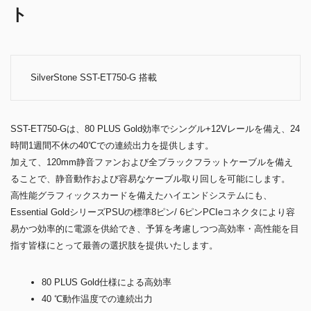
ト
SilverStone SST-ET750-G 搭載
SST-ET750-Gは、80 PLUS Gold効率でシングル+12Vレールを備え、24
時間1週間不休の40℃での連続出力を提供します。
加えて、120mm静音ファンおよび全ブラックフラットケーブルを備え
ることで、静音動作および容易なケーブル取り回しを可能にします。
高性能グラフィックスカードを備えたハイエンドシステムにも、
Essential GoldシリーズPSUの標準8ピン/ 6ピンPCIeコネクタにより容
易かつ効率的に電源を供給でき、予算を考慮しつつ高効率・高性能を目
指す皆様にとって最善の選択肢を提供いたします。
80 PLUS Gold仕様による高効率
40 ℃動作温度での連続出力