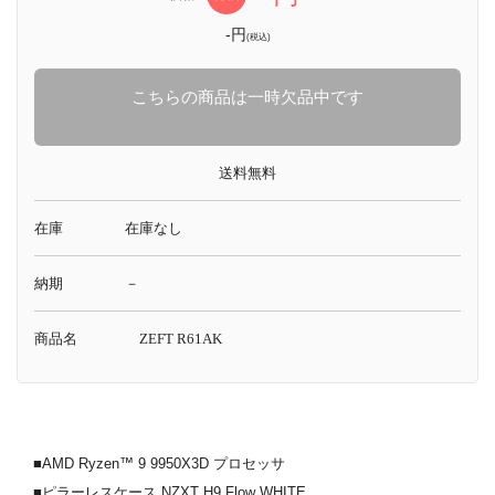
-円
(税込)
こちらの商品は一時欠品中です
送料無料
在庫
在庫なし
納期
－
商品名
ZEFT R61AK
■AMD Ryzen™ 9 9950X3D プロセッサ
■ピラーレスケース NZXT H9 Flow WHITE