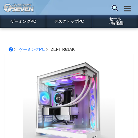
セール
ゲーミングPC
デスクトップPC
・特価品
>
ゲーミングPC
> ZEFT R61AK