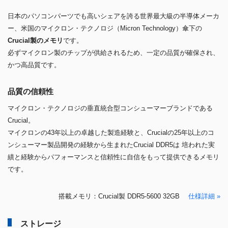
日本のパソコンパーツでも高いシェアを誇る世界最大級の半導体メーカ
ー、米国のマイクロン・テクノロジ（Micron Technology）傘下の
Crucial製のメモリ
です。
必ずマイクロン製のチップが供給されるため、一定の品質が確保され、
かつ高品質です。
品質の信頼性
マイクロン・テクノロジの垂直統合型コンシューマーブランドである
Crucial。
マイクロンの43年以上の卓越した製造経験と、Crucialの25年以上のコ
ンシューマー製品開発の経験から生まれたCrucial DDR5は 培われた実
績と経験からパフォーマンスと信頼性に自信をもって提供できるメモリ
です。
搭載メモリ：Crucial製 DDR5-5600 32GB
仕様詳細 »
ストレージ