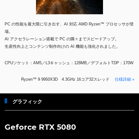
PC の性能を最大限に引き出す、AI 対応 AMD Ryzen™ プロセッサが登
場。
AI アクセラレーション搭載で PC の隅々までスピードアップ。
生産性向上とコンテンツ制作向けの AI 機能も強化されました。
CPUソケット：AM5／L3キャッシュ：128MB／デフォルトTDP：170W
Ryzen™ 9 9950X3D 4.3GHz 16コア32スレッド
仕様詳細 »
グラフィック
Geforce RTX 5080