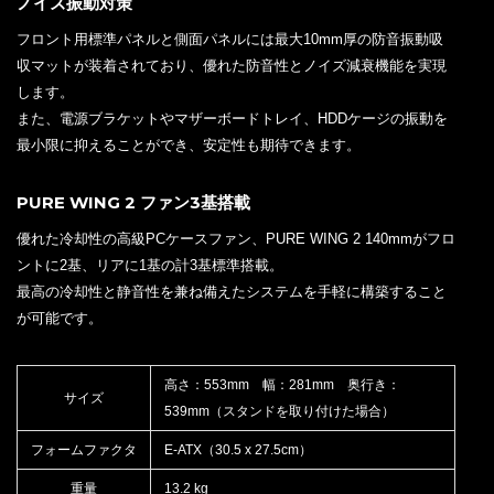
ノイズ振動対策
フロント用標準パネルと側面パネルには最大10mm厚の防音振動吸
収マットが装着されており、優れた防音性とノイズ減衰機能を実現
します。
また、電源ブラケットやマザーボードトレイ、HDDケージの振動を
最小限に抑えることができ、安定性も期待できます。
PURE WING 2 ファン3基搭載
優れた冷却性の高級PCケースファン、PURE WING 2 140mmがフロ
ントに2基、リアに1基の計3基標準搭載。
最高の冷却性と静音性を兼ね備えたシステムを手軽に構築すること
が可能です。
高さ：553mm 幅：281mm 奥行き：
サイズ
539mm（スタンドを取り付けた場合）
フォームファクタ
E-ATX（30.5 x 27.5cm）
重量
13.2 kg