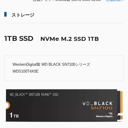
ストレージ
1TB SSD
NVMe M.2 SSD 1TB
WesternDigital製 WD BLACK SN7100シリーズ
WDS100T4X0E