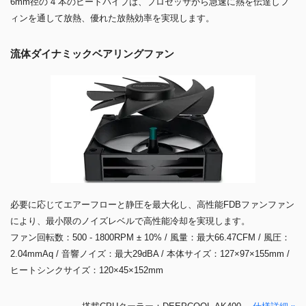
6mm径の 4 本のヒートパイプは、プロセッサから急速に熱を伝達しフ
ィンを通して放熱、優れた放熱効率を実現します。
流体ダイナミックベアリングファン
必要に応じてエアーフローと静圧を最大化し、高性能FDBファンファン
により、最小限のノイズレベルで高性能冷却を実現します。
ファン回転数：500 - 1800RPM ± 10% / 風量：最大66.47CFM / 風圧：
2.04mmAq / 音響ノイズ：最大29dBA / 本体サイズ：127×97×155mm /
ヒートシンクサイズ：120×45×152mm