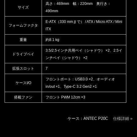
高さ：469mm 幅：220mm 奥行き：
サイズ
490mm
E-ATX（330 mmまで） / ATX / Micro ATX / Mini
フォームファクタ
ITX
重量
約8.1 kg
3.5/2.5インチ共用ベイ（シャドウ） ×2、2.5イ
ドライブベイ
ンチベイ（シャドウ） ×2
拡張スロット
7
フロントポート：USB3.0 ×2、オーディオ
ケースI/O
in/out ×1、Type-C 3.2 Gen2 ×1
搭載ファン
フロント PWM 12cm ×3
ケース：ANTEC P20C
仕様詳細 »