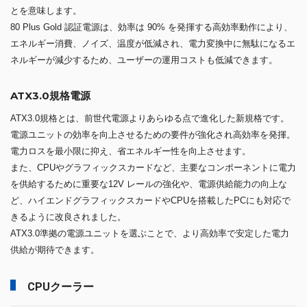
とを意味します。
80 Plus Gold 認証電源は、効率は 90% を発揮する高効率動作により、
エネルギー消費、ノイズ、温度が低減され、電力変換中に無駄になるエ
ネルギーが減少するため、ユーザーの運用コストも低減できます。
ATX3.0規格電源
ATX3.0規格とは、前世代電源よりあらゆる点で進化した新規格です。
電源ユニットの効率を向上させるための要件が強化され高効率を発揮。
電力ロスを最小限に抑え、省エネルギー性を向上させます。
また、CPUやグラフィックスカードなど、主要なコンポーネントに電力
を供給するために重要な12V レールの強化や、電源供給能力の向上な
ど、ハイエンドグラフィックスカードやCPUを搭載したPCにも対応で
きるように改良されました。
ATX3.0準拠の電源ユニットを選ぶことで、より高効率で安定した電力
供給が期待できます。
CPUクーラー