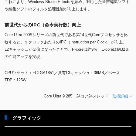
これにより、Windows Studio Effectsを始め、対応した音声編集ソフト
や編集ソフトのフィルタ処理性能が向上します。
前世代からのIPC（命令実行数）向上
Core Ultra 200Sシリーズの前世代である第14世代Coreプロセッサと比
較すると、１クロックあたりのIPC（Instruction per Clock）が向上。
L2キャッシュが２倍になったことで、P-coreは約9％、E-coreは約32％
の性能アップを実現。
CPUソケット：FCLGA1851／共有L3キャッシュ：36MB／ベース
TDP：125W
Core Ultra 9 285 24コア24スレッド
仕様詳細 »
グラフィック