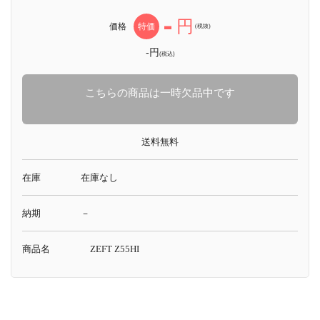
-
円
価格
特価
(税抜)
-円
(税込)
こちらの商品は一時欠品中です
送料無料
在庫
在庫なし
納期
－
商品名
ZEFT Z55HI