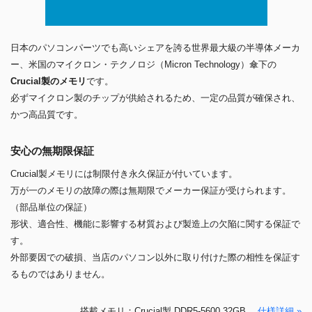
日本のパソコンパーツでも高いシェアを誇る世界最大級の半導体メーカ
ー、米国のマイクロン・テクノロジ（Micron Technology）傘下の
Crucial製のメモリ
です。
必ずマイクロン製のチップが供給されるため、一定の品質が確保され、
かつ高品質です。
安心の無期限保証
Crucial製メモリには制限付き永久保証が付いています。
万が一のメモリの故障の際は無期限でメーカー保証が受けられます。
（部品単位の保証）
形状、適合性、機能に影響する材質および製造上の欠陥に関する保証で
す。
外部要因での破損、当店のパソコン以外に取り付けた際の相性を保証す
るものではありません。
搭載メモリ：Crucial製 DDR5-5600 32GB
仕様詳細 »