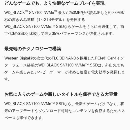
どんなゲームでも、より快適なゲームプレイを実現。
™
™
WD_BLACK
SN7100 NVMe
最大7,250MB/秒の読み出しと6,900MB/
秒の書き込み速度（1～2TBモデル）を発揮する
WD_BLACK SN7100 NVMe™ SSDならゲームをさらに高速化して、前
世代3のSSDと比較して最大35%パフォーマンスが強化されます。
最先端のテクノロジーで構築
Western Digital®の次世代のTLC 3D NANDを採用したPCIe® Gen4イン
ターフェース搭載のWD_BLACK SN7100 NVMe™ SSDは、外出先でも
ゲームを楽しみたいヘビーゲーマーが求める速度と電力効率を発揮しま
す。
お気に入りのゲームや新しいタイトルを保存できる大容量
WD_BLACK SN7100 NVMe™ SSDなら、最新のゲームだけでなく、将
来のアップデートやダウンロード可能なコンテンツを保存するためのス
ペースも確保できます。