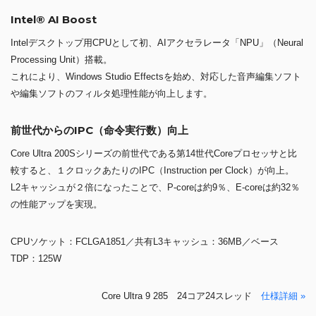
Intel® AI Boost
Intelデスクトップ用CPUとして初、AIアクセラレータ「NPU」（Neural
Processing Unit）搭載。
これにより、Windows Studio Effectsを始め、対応した音声編集ソフト
や編集ソフトのフィルタ処理性能が向上します。
前世代からのIPC（命令実行数）向上
Core Ultra 200Sシリーズの前世代である第14世代Coreプロセッサと比
較すると、１クロックあたりのIPC（Instruction per Clock）が向上。
L2キャッシュが２倍になったことで、P-coreは約9％、E-coreは約32％
の性能アップを実現。
CPUソケット：FCLGA1851／共有L3キャッシュ：36MB／ベース
TDP：125W
Core Ultra 9 285 24コア24スレッド
仕様詳細 »