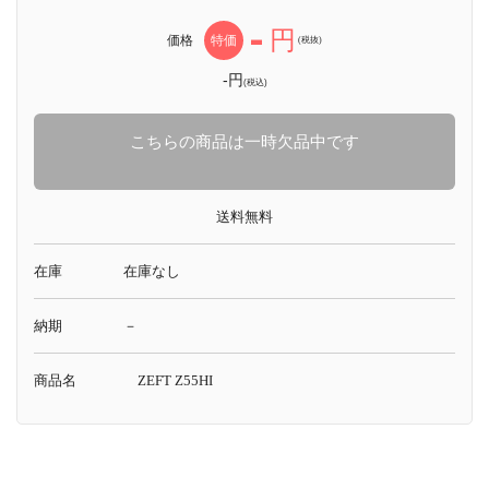
-
円
価格
特価
(税抜)
-円
(税込)
こちらの商品は一時欠品中です
送料無料
在庫
在庫なし
納期
－
商品名
ZEFT Z55HI