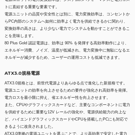
トに直結する重要な要素です。
電源ユニットの品質や安全性とは別に、電力変換効率は、コンセントか
らPC内部のシステムへ如何に効率よく電力を供給できるかに関わり、
変換効率の高さは、より少ない電力でシステムを動かすことができるこ
とを意味します。
80 Plus Gold 認証電源は、効率は 90% を発揮する高効率動作により、
エネルギー消費、ノイズ、温度が低減され、電力変換中に無駄になるエ
ネルギーが減少するため、ユーザーの運用コストも低減できます。
ATX3.0規格電源
ATX3.0規格とは、前世代電源よりあらゆる点で進化した新規格です。
電源ユニットの効率を向上させるための要件が強化され高効率を発揮。
電力ロスを最小限に抑え、省エネルギー性を向上させます。
また、CPUやグラフィックスカードなど、主要なコンポーネントに電力
を供給するために重要な12V レールの強化や、電源供給能力の向上な
ど、ハイエンドグラフィックスカードやCPUを搭載したPCにも対応で
きるように改良されました。
ATX3.0準拠の電源ユニットを選ぶことで、より高効率で安定した電力