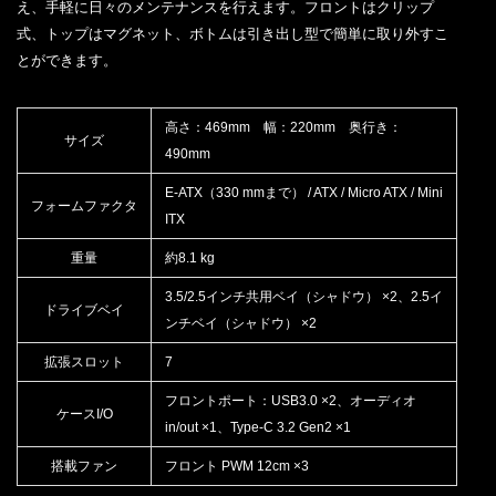
え、手軽に日々のメンテナンスを行えます。フロントはクリップ
式、トップはマグネット、ボトムは引き出し型で簡単に取り外すこ
とができます。
高さ：469mm 幅：220mm 奥行き：
サイズ
490mm
E-ATX（330 mmまで） / ATX / Micro ATX / Mini
フォームファクタ
ITX
重量
約8.1 kg
3.5/2.5インチ共用ベイ（シャドウ） ×2、2.5イ
ドライブベイ
ンチベイ（シャドウ） ×2
拡張スロット
7
フロントポート：USB3.0 ×2、オーディオ
ケースI/O
in/out ×1、Type-C 3.2 Gen2 ×1
搭載ファン
フロント PWM 12cm ×3