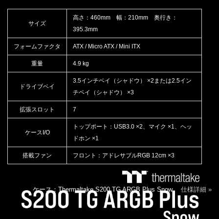
高さ：460mm 幅：210mm 奥行き：
サイズ
395.3mm
フォームファクタ
ATX / Micro ATX / Mini ITX
重量
4.9 kg
3.5インチベイ（シャドウ） ×2または2.5イン
ドライブベイ
チベイ（シャドウ） ×3
拡張スロット
7
トップポート：USB3.0 ×2、マイク ×1、ヘッ
ケースI/O
ドホン ×1
搭載ファン
フロント：アドレサブルRGB 12cm ×3
ケース：Thermaltake S200 TG ARGB Plus Snow
仕様詳細 »