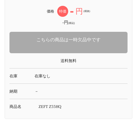
-
円
価格
特価
(税抜)
-円
(税込)
こちらの商品は一時欠品中です
送料無料
在庫
在庫なし
納期
－
商品名
ZEFT Z55HQ