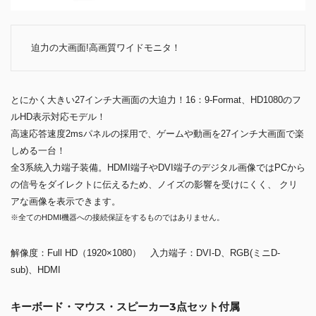
迫力の大画面!高画質ワイドモニタ！
とにかく大きい27インチ大画面の大迫力！16：9-Format、HD1080のフ
ルHD表示対応モデル！
高速応答速度2msパネルの採用で、ゲームや動画を27インチ大画面で楽
しめる一台！
全3系統入力端子装備。HDMI端子やDVI端子のデジタル画像ではPCから
の信号をダイレクトに伝えるため、ノイズの影響を受けにくく、 クリ
アな画像を表示できます。
※全てのHDMI機器への接続保証をするものではありません。
解像度：Full HD（1920×1080） 入力端子：DVI-D、RGB(ミニD-
sub)、HDMI
キーボード・マウス・スピーカー3点セット付属