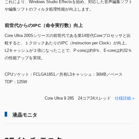
これにより、Windows Studio Effectsを始め、対応した音声編集ソフト
や編集ソフトのフィルタ処理性能が向上します。
前世代からのIPC（命令実行数）向上
Core Ultra 200Sシリーズの前世代である第14世代Coreプロセッサと比
較すると、１クロックあたりのIPC（Instruction per Clock）が向上。
L2キャッシュが２倍になったことで、P-coreは約9％、E-coreは約32％
の性能アップを実現。
CPUソケット：FCLGA1851／共有L3キャッシュ：36MB／ベース
TDP：125W
Core Ultra 9 285 24コア24スレッド
仕様詳細 »
液晶モニタ