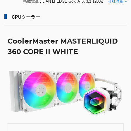
搭載電源：LIAN LI EDGE Gold ATX 3.1 1200w
仕様詳細 »
CPUクーラー
CoolerMaster MASTERLIQUID
360 CORE II WHITE