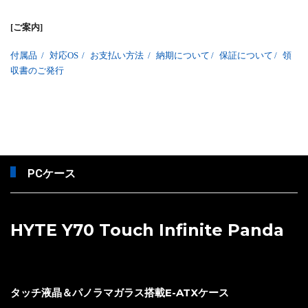
[ご案内]
付属品
/
対応OS
/
お支払い方法
/
納期について
/
保証について
/
領
収書のご発行
PCケース
HYTE Y70 Touch Infinite Panda
タッチ液晶＆パノラマガラス搭載E-ATXケース