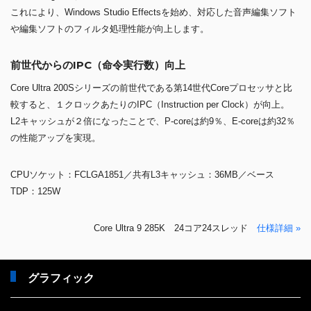
これにより、Windows Studio Effectsを始め、対応した音声編集ソフト
や編集ソフトのフィルタ処理性能が向上します。
前世代からのIPC（命令実行数）向上
Core Ultra 200Sシリーズの前世代である第14世代Coreプロセッサと比
較すると、１クロックあたりのIPC（Instruction per Clock）が向上。
L2キャッシュが２倍になったことで、P-coreは約9％、E-coreは約32％
の性能アップを実現。
CPUソケット：FCLGA1851／共有L3キャッシュ：36MB／ベース
TDP：125W
Core Ultra 9 285K 24コア24スレッド
仕様詳細 »
グラフィック