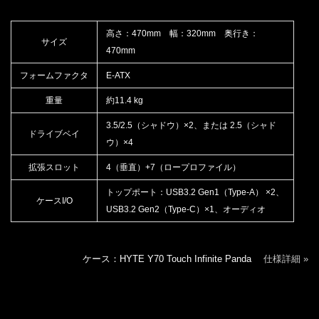
高さ：470mm 幅：320mm 奥行き：
サイズ
470mm
フォームファクタ
E-ATX
重量
約11.4 kg
3.5/2.5（シャドウ）×2、または 2.5（シャド
ドライブベイ
ウ）×4
拡張スロット
4（垂直）+7（ロープロファイル）
トップポート：USB3.2 Gen1（Type-A） ×2、
ケースI/O
USB3.2 Gen2（Type-C）×1、オーディオ
ケース：HYTE Y70 Touch Infinite Panda
仕様詳細 »