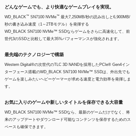
どんなゲームでも、より快適なゲームプレイを実現。
™
™
WD_BLACK
SN7100 NVMe
最大7,250MB/秒の読み出しと6,900MB/
秒の書き込み速度（1～2TBモデル）を発揮する
WD_BLACK SN7100 NVMe™ SSDならゲームをさらに高速化して、前
世代3のSSDと比較して最大35%パフォーマンスが強化されます。
最先端のテクノロジーで構築
Western Digital®の次世代のTLC 3D NANDを採用したPCIe® Gen4イン
ターフェース搭載のWD_BLACK SN7100 NVMe™ SSDは、外出先でも
ゲームを楽しみたいヘビーゲーマーが求める速度と電力効率を発揮しま
す。
お気に入りのゲームや新しいタイトルを保存できる大容量
WD_BLACK SN7100 NVMe™ SSDなら、最新のゲームだけでなく、将
来のアップデートやダウンロード可能なコンテンツを保存するためのス
ペースも確保できます。