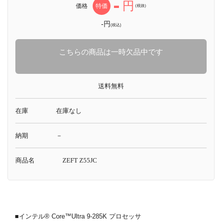
-
円
価格
特価
(税抜)
-円
(税込)
こちらの商品は一時欠品中です
送料無料
在庫
在庫なし
納期
－
商品名
ZEFT Z55JC
■インテル® Core™Ultra 9-285K プロセッサ